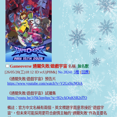
Gameoverse 通關失敗/遊戲宇宙
名稱:
無名獸
[26/05/20(三)18:12 ID:vcUjP8Mk]
No.28241
3推
[
回應
]
《通關失敗/遊戲宇宙》預告片
https://www.youtube.com/watch?v=V2Gx9icNQiA
《通關失敗/遊戲宇宙》試播集
https://youtu.be/1jNk5tmjhpc?si=9I2vAQtzKSR2tJ7O
備註：官方中文名稱有兩個，英文標題字面意思接近"遊戲宇
宙"，但未來可能採用更符合劇情主軸的"通關失敗"作為主要名