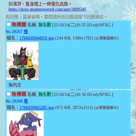
扮演羿，隻身踏上一條復仇血路。
https://store.steampowered.com/app/1809540
有回應 2 篇被省略。要閱讀所有回應請按下回應連結。
無標題
名稱:
無名獸
[25/10/14(二)16:35 ID:edyNFXG.]
No.28207
推
檔名：
1760430944059.jpg
-(244 KB, 1500x1782)
[以預覽圖顯示]
無內文
無標題
名稱:
無名獸
[25/10/14(二)16:36 ID:edyNFXG.]
No.28208
推
檔名：
1760430965285.jpg
-(672 KB, 2072x2112)
[以預覽圖顯示]