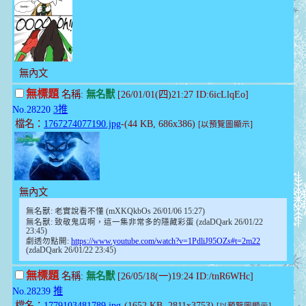
無內文
無標題
名稱:
無名獸
[26/01/01(四)21:27 ID:6icLlqEo]
No.28220
3推
檔名：
1767274077190.jpg
-(44 KB, 686x386)
[以預覽圖顯示]
無內文
無名獸: 老實說看不懂 (mXKQkbOs 26/01/06 15:27)
無名獸: 致敬鬼店啊，這一集非常多的隱藏彩蛋 (zdaDQark 26/01/22
23:45)
劇透勿點開:
https://www.youtube.com/watch?v=1PdliJ95OZs#t=2m22
(zdaDQark 26/01/22 23:45)
無標題
名稱:
無名獸
[26/05/18(一)19:24 ID:/tnR6WHc]
No.28239
推
檔名：
1779103481789.jpg
-(1652 KB, 2811x3753)