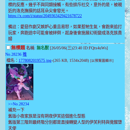
標的反應。幾乎不與同類接觸，有些排斥社交，意外的是，被親
近的洛克撫摸的話耳朵尖會發光。
https://x.com/i/status/2049363429421678722
備註：愛惡作劇又嫉妒心重且易怒，如果惹牠生氣，會跑來追打
玩家，奔跑途中可能會被絆倒，起身後會施展幻術變成洛克族貴
婦
無標題
名稱:
無名獸
[26/05/06(三)23:40 ID:FQtx4uWs]
No.28236
推
檔名：
1778082019575.jpg
-(265 KB, 1534x2048)
[以預覽圖顯示]
>>No.28234
補充一下
舊版小夜家族是沒有朔夜伊芙這個進化型態
舊版第三階到最終階分別都是直接轉變人型的伊芙利特與覺醒墮
天使