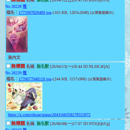
無標題
名稱:
無名獸
[26/04/12(日)20:43 ID:KDUojUFo]
No.28228
推
檔名：
1775997820409.jpg
-(163 KB, 1203x2048)
[以預覽圖顯示]
無內文
無標題
名稱:
無名獸
[26/04/13(一)18:44 ID:NL0JC4QA]
No.28229
推
檔名：
1776077040110.jpg
-(244 KB, 1157x900)
[以預覽圖顯示]
https://x.com/rikose/status/2043160358278553972
無標題
名稱:
無名獸
[26/06/08(一)17:07 ID:NTIQQhVg]
No.28247
推