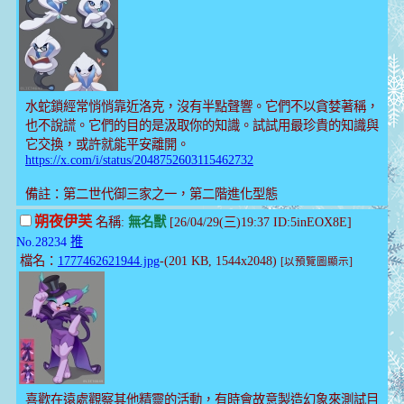
水蛇鎖經常悄悄靠近洛克，沒有半點聲響。它們不以貪婪著稱，
也不說謊。它們的目的是汲取你的知識。試試用最珍貴的知識與
它交換，或許就能平安離開。
https://x.com/i/status/2048752603115462732
備註：第二世代御三家之一，第二階進化型態
朔夜伊芙
名稱:
無名獸
[26/04/29(三)19:37 ID:5inEOX8E]
No.28234
推
檔名：
1777462621944.jpg
-(201 KB, 1544x2048)
[以預覽圖顯示]
喜歡在遠處觀察其他精靈的活動，有時會故意製造幻象來測試目