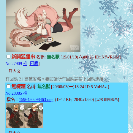
新開狐狸串
名稱:
無名獸
[19/01/19(六)00:26 ID:iNfWR8jM]
No.27909
推
[
回應
]
無內文
有回應 21 篇被省略。要閱讀所有回應請按下回應連結。
無標題
名稱:
無名獸
[20/08/03(一)18:24 ID:5.VuHAz.]
No.28085
推
檔名：
1596450298463.png
-(1942 KB, 2040x1380)
[以預覽圖顯示]