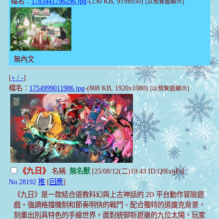
檔名：
1783441796296.jpg
-(230 KB, 919x650)
[以預覽圖顯示]
無內文
[
+ / -
]
檔名：
1754999011986.jpg
-(808 KB, 1920x1080)
[以預覽圖顯示]
《九日》
名稱:
無名獸
[25/08/12(二)19:43 ID:Q9IxijFs]
No.28192
推
[
回應
]
《九日》是一款結合道教科幻與上古神話的 2D 平台動作冒險遊
戲。強調格擋機制和節奏明快的戰鬥、配合獨特的道龐克背景，
刻畫出別具特色的手繪世界。面對統御新崑崙的九位太陽，玩家