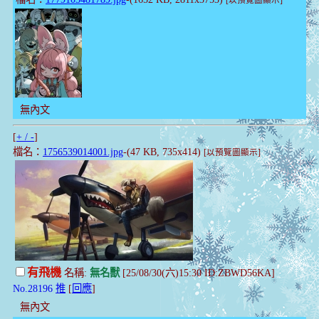
[以預覽圖顯示]
無內文
[
+ / -
]
檔名：
1756539014001.jpg
-(47 KB, 735x414)
[以預覽圖顯示]
有飛機
名稱:
無名獸
[25/08/30(六)15:30 ID:ZBWD56KA]
No.28196
推
[
回應
]
無內文