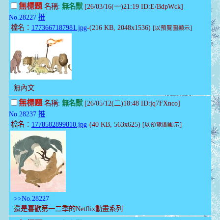
無標題
名稱:
無名獸
[26/03/16(一)21:19 ID:E/BdpWck]
No.28227
推
檔名：
1773667187981.jpg
-(216 KB, 2048x1536)
[以預覽圖顯示]
無內文
無標題
名稱:
無名獸
[26/05/12(二)18:48 ID:jq7FXnco]
No.28237
推
檔名：
1778582899810.jpg
-(40 KB, 563x625)
[以預覽圖顯示]
>>No.28227
還是喜歡第一二季的Netflix動畫系列