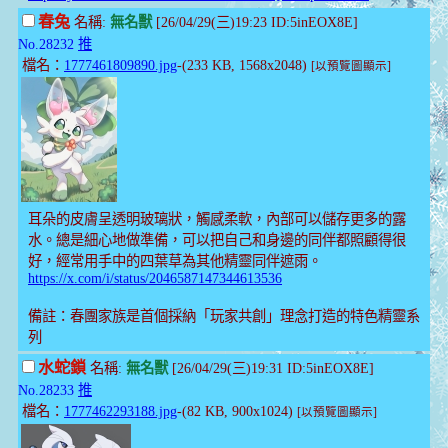
春兔
名稱:
無名獸
[26/04/29(三)19:23 ID:5inEOX8E]
No.28232
推
檔名：
1777461809890.jpg
-(233 KB, 1568x2048)
[以預覽圖顯示]
耳朵的皮膚呈透明玻璃狀，觸感柔軟，內部可以儲存更多的露
水。總是細心地做準備，可以把自己和身邊的同伴都照顧得很
好，經常用手中的四葉草為其他精靈同伴遮雨。
https://x.com/i/status/2046587147344613536
備註：春團家族是首個採納「玩家共創」理念打造的特色精靈系
列
水蛇鎖
名稱:
無名獸
[26/04/29(三)19:31 ID:5inEOX8E]
No.28233
推
檔名：
1777462293188.jpg
-(82 KB, 900x1024)
[以預覽圖顯示]