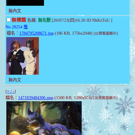
無內文
無標題
名稱:
無名獸
[26/07/23(四)16:26 ID:NkKzTuU.]
No.28254
推
檔名：
1784795208671.jpg
-(186 KB, 1756x2048)
[以預覽圖顯示]
無內文
[
+ / -
]
檔名：
1471839484306.png
-(1500 KB, 1280x974)
[以預覽圖顯示]