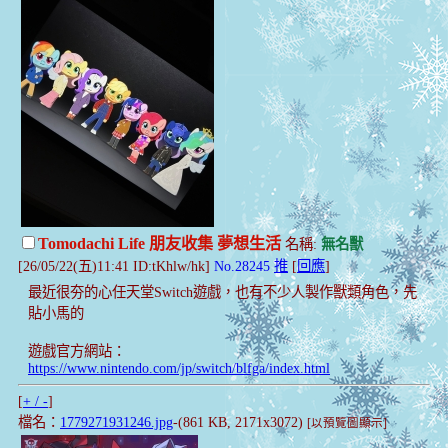
Tomodachi Life 朋友收集 夢想生活
名稱:
無名獸
[26/05/22(五)11:41 ID:tKhlw/hk]
No.28245
推
[
回應
]
最近很夯的心任天堂Switch遊戲，也有不少人製作獸類角色，先
貼小馬的
遊戲官方網站：
https://www.nintendo.com/jp/switch/blfga/index.html
[
+ / -
]
檔名：
1779271931246.jpg
-(861 KB, 2171x3072)
[以預覽圖顯示]