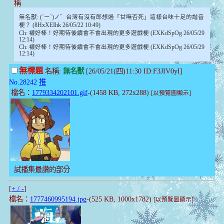
稱
無名獸: (´ー`)ノ゛台灣有沒有郎想過「甘嘸否死」這樣台味十足的諧音
梗？ (8HxXEIhk 26/05/22 10:49)
Ch: 襪好棒！好期待後續會不會出現的更多遊戲梗 (EXKdSpOg 26/05/29
12:14)
Ch: 襪好棒！好期待後續會不會出現的更多遊戲梗 (EXKdSpOg 26/05/29
12:14)
無標題
名稱:
無名獸
[26/05/21(四)11:30 ID:F3JIV0yI]
No.28242
推
檔名：
1779334202101.gif
-(1458 KB, 272x288)
[以預覽圖顯示]
試播集最讚的部分
[
+ / -
]
檔名：
1777460995194.jpg
-(525 KB, 1000x1782)
[以預覽圖顯示]