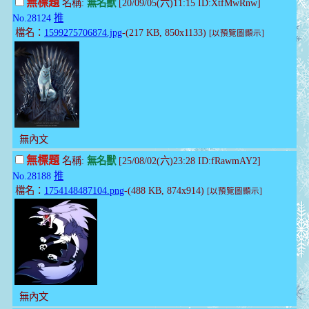
無標題
名稱:
無名獸
[20/09/05(六)11:15 ID:XtfMwRnw]
No.28124
推
檔名：
1599275706874.jpg
-(217 KB, 850x1133)
[以預覽圖顯示]
無內文
無標題
名稱:
無名獸
[25/08/02(六)23:28 ID:fRawmAY2]
No.28188
推
檔名：
1754148487104.png
-(488 KB, 874x914)
[以預覽圖顯示]
無內文