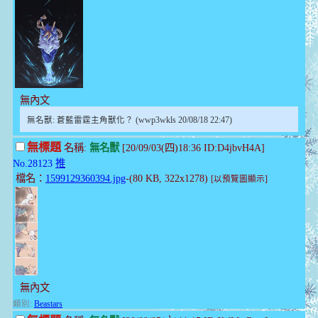
無內文
無名獸: 蒼藍雷霆主角獸化？ (wwp3wkls 20/08/18 22:47)
無標題
名稱:
無名獸
[20/09/03(四)18:36 ID:D4jbvH4A]
No.28123
推
檔名：
1599129360394.jpg
-(80 KB, 322x1278)
[以預覽圖顯示]
無內文
類別:
Beastars