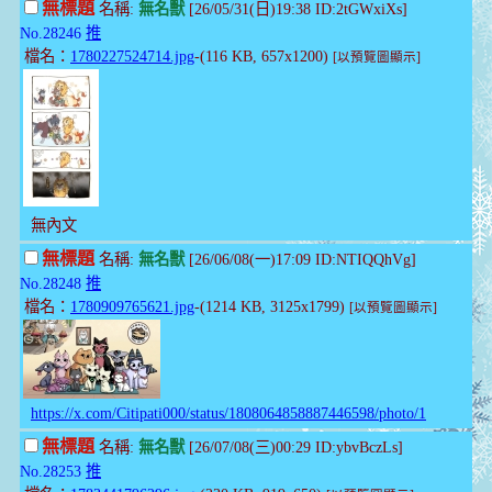
無標題
名稱:
無名獸
[26/05/31(日)19:38 ID:2tGWxiXs]
No.28246
推
檔名：
1780227524714.jpg
-(116 KB, 657x1200)
[以預覽圖顯示]
無內文
無標題
名稱:
無名獸
[26/06/08(一)17:09 ID:NTIQQhVg]
No.28248
推
檔名：
1780909765621.jpg
-(1214 KB, 3125x1799)
[以預覽圖顯示]
https://x.com/Citipati000/status/1808064858887446598/photo/1
無標題
名稱:
無名獸
[26/07/08(三)00:29 ID:ybvBczLs]
No.28253
推