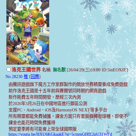
洛克王國世界
名稱:
無名獸
[26/04/29(三)19:09 ID:5inEOX8E]
No.28230
推
[
回應
]
由騰訊遊戲旗下魔方工作室群製作的開放世界精靈養成免費遊戲
前作洛克王國是十五年前與賽爾號同時期的網頁遊戲
新作耗費五年時間開發，歷經三次內測
於2026年3月26日在中國地區進行鎖區公測
支援PC、Android、iOS及HarmonyOS NEXT等多平台
所有精靈都能免費捕獲，課金方面只有套裝與稀有球種，即使不
課金也能花時間免費獲得
預定夏季將有可能會上架全球國際服
https://youtu.be/HXU6KGkaakE?si=5cmmQIRE2pU31WFd