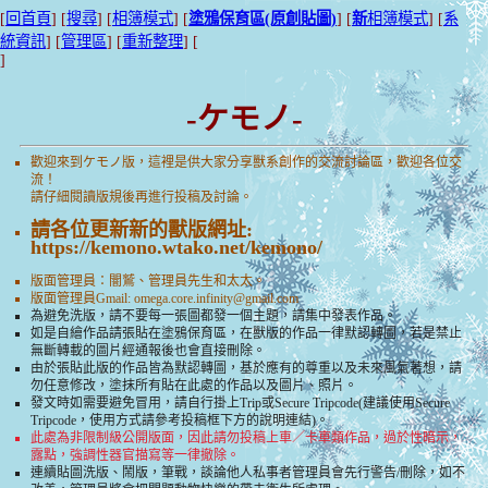
[
回首頁
] [
搜尋
] [
相簿模式
] [
塗鴉保育區(原創貼圖)
] [
新
相簿模式
] [
系
統資訊
] [
管理區
] [
重新整理
] [
]
-ケモノ-
歡迎來到ケモノ版，這裡是供大家分享獸系創作的交流討論區，歡迎各位交
流！
請仔細閱讀版規後再進行投稿及討論。
請各位更新新的獸版網址:
https://kemono.wtako.net/kemono/
版面管理員：闇鷲、管理員先生和太太。
版面管理員Gmail:
omega.core.infinity@gmail.com
為避免洗版，請不要每一張圖都發一個主題，請集中發表作品。
如是自繪作品請張貼在塗鴉保育區，在獸版的作品一律默認轉圖，若是禁止
無斷轉載的圖片經通報後也會直接刪除。
由於張貼此版的作品皆為默認轉圖，基於應有的尊重以及未來風氣著想，請
勿任意修改，塗抹所有貼在此處的作品以及圖片、照片。
發文時如需要避免冒用，請自行掛上Trip或Secure Tripcode(建議使用Secure
Tripcode，使用方式請參考投稿框下方的說明連結)。
此處為非限制級公開版面，因此請勿投稿上車／卡車類作品，過於性暗示，
露點，強調性器官描寫等一律撤除。
連續貼圖洗版、鬧版，筆戰，談論他人私事者管理員會先行警告/刪除，如不