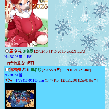
馬
名稱:
無名獸
[26/02/15(日)16:20 ID:vRRDHwaA]
No.28226
推
[
回應
]
首發恰逢過年節日
無標題
名稱:
無名獸
[26/05/22(五)10:59 ID:8HxXEIhk]
No.28244
推
檔名：
1779418791185.png
-(1447 KB, 1280x1280)
[以預覽圖顯示]