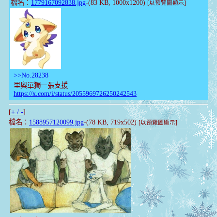
檔名：
1779167092838.jpg
-(83 KB, 1000x1200)
[以預覽圖顯示]
>>No.28238
里奧單獨一張支援
https://x.com/i/status/2055969726250242543
[
+ / -
]
檔名：
1588957120099.jpg
-(78 KB, 719x502)
[以預覽圖顯示]