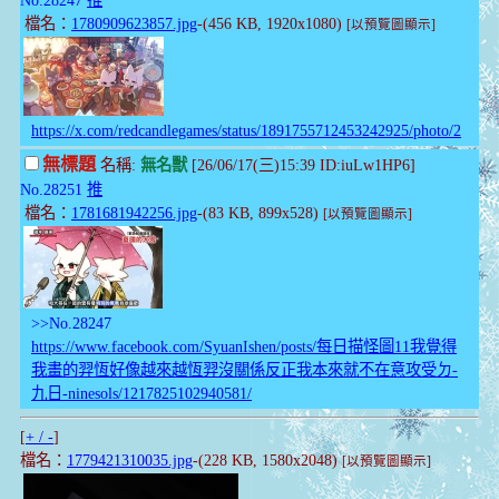
檔名：
1780909623857.jpg
-(456 KB, 1920x1080)
[以預覽圖顯示]
https://x.com/redcandlegames/status/1891755712453242925/photo/2
無標題
名稱:
無名獸
[26/06/17(三)15:39 ID:iuLw1HP6]
No.28251
推
檔名：
1781681942256.jpg
-(83 KB, 899x528)
[以預覽圖顯示]
>>No.28247
https://www.facebook.com/SyuanIshen/posts/每日描怪圖11我覺得
我畫的羿恆好像越來越恆羿沒關係反正我本來就不在意攻受ㄉ-
九日-ninesols/1217825102940581/
[
+ / -
]
檔名：
1779421310035.jpg
-(228 KB, 1580x2048)
[以預覽圖顯示]