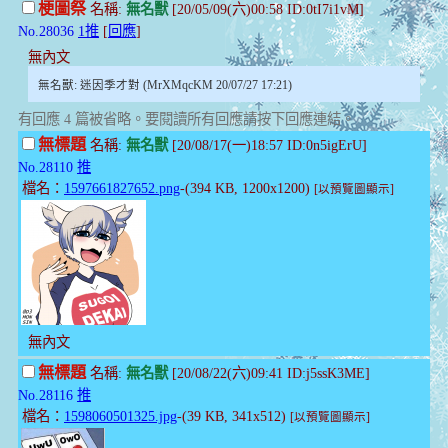
梗圖祭
名稱:
無名獸
[20/05/09(六)00:58 ID:0tI7i1vM]
No.28036
1推
[
回應
]
無內文
無名獸: 迷因季才對 (MrXMqcKM 20/07/27 17:21)
有回應 4 篇被省略。要閱讀所有回應請按下回應連結。
無標題
名稱:
無名獸
[20/08/17(一)18:57 ID:0n5igErU]
No.28110
推
檔名：
1597661827652.png
-(394 KB, 1200x1200)
[以預覽圖顯示]
無內文
無標題
名稱:
無名獸
[20/08/22(六)09:41 ID:j5ssK3ME]
No.28116
推
檔名：
1598060501325.jpg
-(39 KB, 341x512)
[以預覽圖顯示]