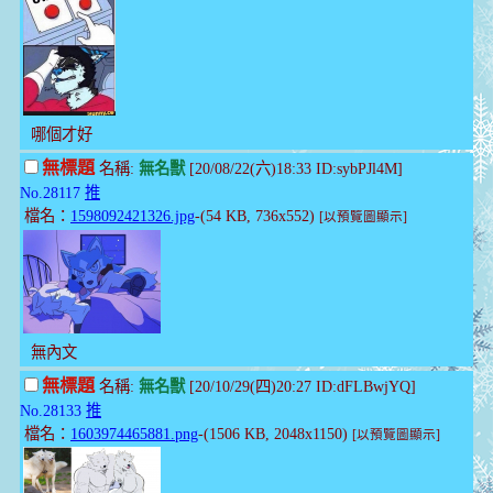
哪個才好
無標題
名稱:
無名獸
[20/08/22(六)18:33 ID:sybPJl4M]
No.28117
推
檔名：
1598092421326.jpg
-(54 KB, 736x552)
[以預覽圖顯示]
無內文
無標題
名稱:
無名獸
[20/10/29(四)20:27 ID:dFLBwjYQ]
No.28133
推
檔名：
1603974465881.png
-(1506 KB, 2048x1150)
[以預覽圖顯示]