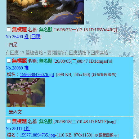
無標題
名稱:
無名獸
[16/08/22(一)12:18 ID:UBVtd4RQ]
No.26490
推
[
回應
]
四足
有回應 13 篇被省略。要閱讀所有回應請按下回應連結。
無標題
名稱:
無名獸
[20/08/05(三)08:47 ID:IdmjasFs]
No.28089
推
檔名：
1596588476076.gif
-(898 KB, 245x180)
[以預覽圖顯示]
無內文
無標題
名稱:
無名獸
[20/08/18(二)10:48 ID:EMTFjoag]
No.28111
1推
檔名：
1597718894735.jpg
-(116 KB, 876x1150)
[以預覽圖顯示]