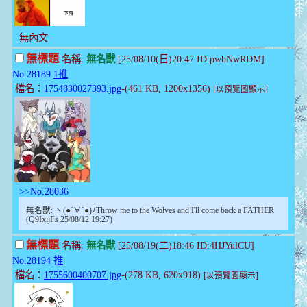
無內文
無標題
名稱:
無名獸
[25/08/10(日)20:47 ID:pwbNwRDM]
No.28189
1推
檔名：
1754830027393.jpg
-(461 KB, 1200x1356)
[以預覽圖顯示]
>>No.28036
無名獸: ヽ(●´∀`●)ﾉThrow me to the Wolves and I'll come back a FATHER
(Q9IxijFs 25/08/12 19:27)
無標題
名稱:
無名獸
[25/08/19(二)18:46 ID:4HJYulCU]
No.28194
推
檔名：
1755600400707.jpg
-(278 KB, 620x918)
[以預覽圖顯示]