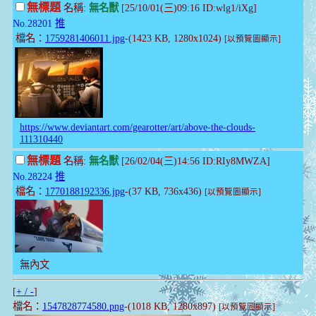
無標題
名稱:
無名獸
[25/10/01(三)09:16 ID:wlg1/iXg]
No.28201
推
檔名：
1759281406011.jpg
-(1423 KB, 1280x1024)
[以預覽圖顯示]
https://www.deviantart.com/gearotter/art/above-the-clouds-
111310440
無標題
名稱:
無名獸
[26/02/04(三)14:56 ID:RIy8MWZA]
No.28224
推
檔名：
1770188192336.jpg
-(37 KB, 736x436)
[以預覽圖顯示]
無內文
[
+ / -
]
檔名：
1547828774580.png
-(1018 KB, 1280x897)
[以預覽圖顯示]