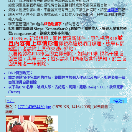
改善，管理員將會把問題動物快樂的帶去衛生所處理。
如出現嚴重筆戰串經由通報將會被直接刪除或消除部份筆戰言論。
如有人亂版引發糾紛、不能發文或有野生的工讀生出沒時，請至
通報版
回報
聊天室登入時不用輸入帳號密碼，直接登入後改名即可，只有管理員才需要
輸入帳密。
聊天室管理員的ID皆為
紅色粗體字
，請勿冒名。
獸相關討論群組 Skype: KemonoStar☆ (測試中，需要拉人，管理人闇鷲的帳
號: omega.core.cd)，歡迎大家多多利用:)
並
2013/Nov. 新增版規：圖片管理新條件，原作標明R18
且內容有上車情形者
即視為違規項目處理，檢舉有問
題圖片者請附上原作來源or網站，
只要確認為R18作品即立即刪除，如無R18則視為干擾版
面管理，黑單三天；還有請利用通報版進行通知，於主版
面通知者一律刪除。
DNP特別規定：
請勿張貼DNP名單內的作品，範圍包含該個人作品以及角色，如經發現一律
由管理員自動刪除
以下為DNP名單：哈姆太郎、古紀洛、阿翔、羅斯(Ross)、J.C.、狄亞克斯
(Deoxy)
[
+ / -
]
[
投稿
]
檔名：
1771143654430.jpg
-(1979 KB, 1416x2006)
[以預覽圖
顯示]