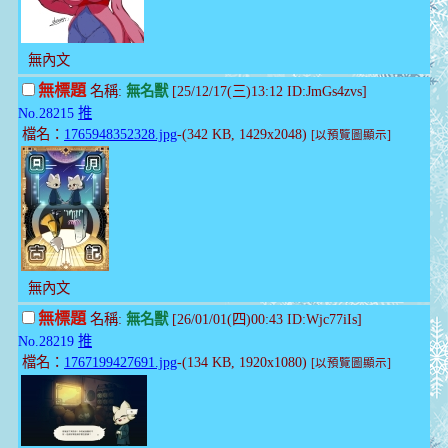
無內文
無標題
名稱:
無名獸
[25/12/17(三)13:12 ID:JmGs4zvs]
No.28215
推
檔名：
1765948352328.jpg
-(342 KB, 1429x2048)
[以預覽圖顯示]
無內文
無標題
名稱:
無名獸
[26/01/01(四)00:43 ID:Wjc77iIs]
No.28219
推
檔名：
1767199427691.jpg
-(134 KB, 1920x1080)
[以預覽圖顯示]