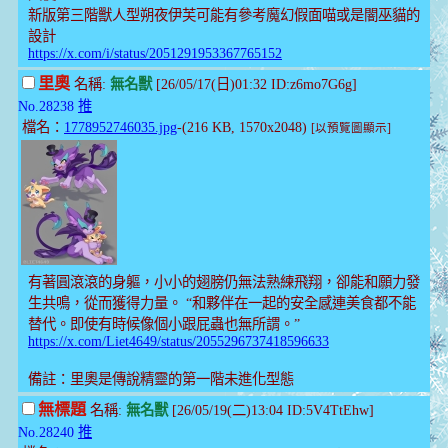
新版第三階獸人型朔夜伊芙可能有參考魔幻假面喵或是闇巫貓的
設計
https://x.com/i/status/2051291953367765152
里奧
名稱:
無名獸
[26/05/17(日)01:32 ID:z6mo7G6g]
No.28238
推
檔名：
1778952746035.jpg
-(216 KB, 1570x2048)
[以預覽圖顯示]
有著圓滾滾的身軀，小小的翅膀仍無法熟練飛翔，卻能和願力發
生共鳴，從而獲得力量。 “和夥伴在一起的安全感連美食都不能
替代。即使有時候像個小跟屁蟲也無所謂。”
https://x.com/Liet4649/status/2055296737418596633
備註：里奧是傳說精靈的第一階未進化型態
無標題
名稱:
無名獸
[26/05/19(二)13:04 ID:5V4TtEhw]
No.28240
推