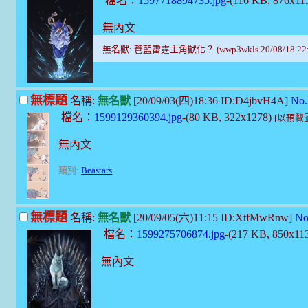
檔名：
1597718894735.jpg
-(116 KB, 876x11
無內文
無名獸: 蒼藍雷霆主角獸化？ (wwp3wkls 20/08/18 22:
無標題
名稱:
無名獸
[20/09/03(四)18:36 ID:D4jbvH4A]
No.
檔名：
1599129360394.jpg
-(80 KB, 322x1278)
[以預覽
無內文
類別:
Beastars
無標題
名稱:
無名獸
[20/09/05(六)11:15 ID:XtfMwRnw]
No
檔名：
1599275706874.jpg
-(217 KB, 850x11
無內文