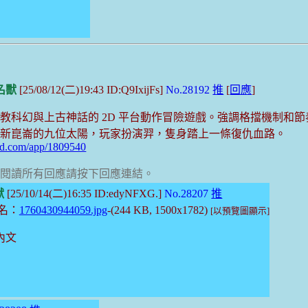
名獸
[25/08/12(二)19:43 ID:Q9IxijFs]
No.28192
推
[
回應
]
教科幻與上古神話的 2D 平台動作冒險遊戲。強調格擋機制和
御新崑崙的九位太陽，玩家扮演羿，隻身踏上一條復仇血路。
red.com/app/1809540
。要閱讀所有回應請按下回應連結。
獸
[25/10/14(二)16:35 ID:edyNFXG.]
No.28207
推
名：
1760430944059.jpg
-(244 KB, 1500x1782)
[以預覽圖顯示]
內文