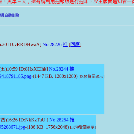
管理，黑單三天；還有請利用通報版進行通知，於主版面通知者一
理員自動刪除
)
16:20 ID:vRRDHwaA]
No.28226
推
[
回應
]
2(五)10:59 ID:8HxXEIhk]
No.28244
推
9418791185.png
-(1447 KB, 1280x1280)
[以預覽圖顯示]
3(四)16:26 ID:NkKzTuU.]
No.28254
推
95208671.jpg
-(186 KB, 1756x2048)
[以預覽圖顯示]