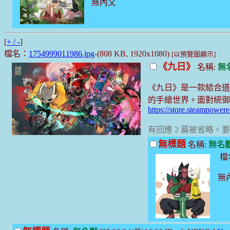
無內文
[
+ / -
]
檔名：
1754999011986.jpg
-(808 KB, 1920x1080)
[以預覽圖顯示]
《九日》
名稱:
無
《九日》是一款結合道
的手繪世界。面對統
https://store.steampowe
有回應 2 篇被省略
無標題
名稱:
無名
檔
無