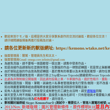
歡迎來到ケモノ版，這裡是供大家分享獸系創作的交流討論區，歡迎各位交流！
請仔細閱讀版規後再進行投稿及討論。
請各位更新新的獸版網址: https://kemono.wtako.net/ke
版面管理員：闇鷲、管理員先生和太太。
版面管理員Gmail:
omega.core.infinity@gmail.com
為避免洗版，請不要每一張圖都發一個主題，請集中發表作品。
如是自繪作品請張貼在塗鴉保育區，在獸版的作品一律默認轉圖，若是禁止無斷
由於張貼此版的作品皆為默認轉圖，基於應有的尊重以及未來風氣著想，請勿任
發文時如需要避免冒用，請自行掛上Trip或Secure Tripcode(建議使用Secure T
此處為非限制級公開版面，因此請勿投稿上車／卡車類作品，過於性暗示，露點
連續貼圖洗版、鬧版，筆戰，談論他人私事者管理員會先行警告/刪除，如不改善
如出現嚴重筆戰串經由通報將會被直接刪除或消除部份筆戰言論。
如有人亂版引發糾紛、不能發文或有野生的工讀生出沒時，請至
通報版
回報
聊天室登入時不用輸入帳號密碼，直接登入後改名即可，只有管理員才需要輸入
聊天室管理員的ID皆為
紅色粗體字
，請勿冒名。
獸相關討論群組 Skype: KemonoStar☆ (測試中，需要拉人，管理人闇鷲的帳號: ome
並且內
2013/Nov. 新增版規：圖片管理新條件，原作標明R18