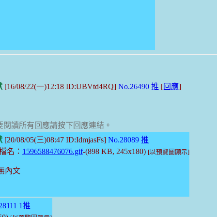
獸
[16/08/22(一)12:18 ID:UBVtd4RQ]
No.26490
推
[
回應
]
。要閱讀所有回應請按下回應連結。
獸
[20/08/05(三)08:47 ID:IdmjasFs]
No.28089
推
檔名：
1596588476076.gif
-(898 KB, 245x180)
[以預覽圖顯示]
無內文
28111
1推