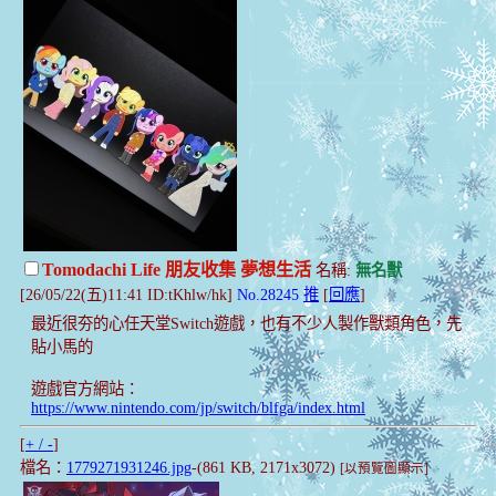
Tomodachi Life 朋友收集 夢想生活
名稱:
無名獸
[26/05/22(五)11:41 ID:tKhlw/hk]
No.28245
推
[
回應
]
最近很夯的心任天堂Switch遊戲，也有不少人製作獸類角色，先
貼小馬的
遊戲官方網站：
https://www.nintendo.com/jp/switch/blfga/index.html
[
+ / -
]
檔名：
1779271931246.jpg
-(861 KB, 2171x3072)
[以預覽圖顯示]