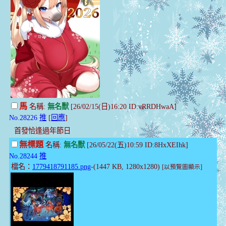
馬
名稱:
無名獸
[26/02/15(日)16:20 ID:vRRDHwaA]
No.28226
推
[
回應
]
首發恰逢過年節日
無標題
名稱:
無名獸
[26/05/22(五)10:59 ID:8HxXEIhk]
No.28244
推
檔名：
1779418791185.png
-(1447 KB, 1280x1280)
[以預覽圖顯示]