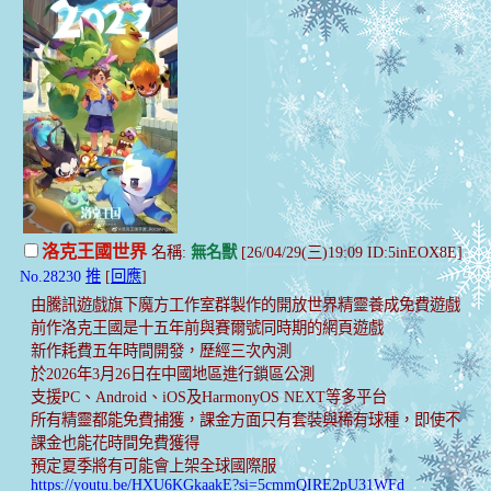
洛克王國世界
名稱:
無名獸
[26/04/29(三)19:09 ID:5inEOX8E]
No.28230
推
[
回應
]
由騰訊遊戲旗下魔方工作室群製作的開放世界精靈養成免費遊戲
前作洛克王國是十五年前與賽爾號同時期的網頁遊戲
新作耗費五年時間開發，歷經三次內測
於2026年3月26日在中國地區進行鎖區公測
支援PC、Android、iOS及HarmonyOS NEXT等多平台
所有精靈都能免費捕獲，課金方面只有套裝與稀有球種，即使不
課金也能花時間免費獲得
預定夏季將有可能會上架全球國際服
https://youtu.be/HXU6KGkaakE?si=5cmmQIRE2pU31WFd