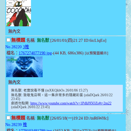
無內文
無標題
名稱:
無名獸
[26/01/01(四)21:27 ID:6icLlqEo]
No.28220
3推
檔名：
1767274077190.jpg
-(44 KB, 686x386)
[以預覽圖顯示]
無內文
無名獸: 老實說看不懂 (mXKQkbOs 26/01/06 15:27)
無名獸: 致敬鬼店啊，這一集非常多的隱藏彩蛋 (zdaDQark 26/01/22
23:45)
劇透勿點開:
https://www.youtube.com/watch?v=1PdliJ95OZs#t=2m22
(zdaDQark 26/01/22 23:45)
無標題
名稱:
無名獸
[26/05/18(一)19:24 ID:/tnR6WHc]
No.28239
推
檔名：
1779103481789.jpg
-(1652 KB, 2811x3753)