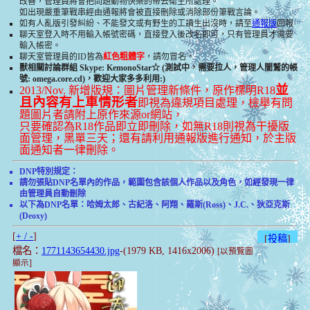
改善，管理員將會把問題動物快樂的帶去衛生所處理。
如出現嚴重筆戰串經由通報將會被直接刪除或消除部份筆戰言論。
如有人亂版引發糾紛、不能發文或有野生的工讀生出沒時，請至
通報版
回報
聊天室登入時不用輸入帳號密碼，直接登入後改名即可，只有管理員才需要
輸入帳密。
聊天室管理員的ID皆為
紅色粗體字
，請勿冒名。
獸相關討論群組 Skype: KemonoStar☆ (測試中，需要拉人，管理人闇鷲的帳
號: omega.core.cd)，歡迎大家多多利用:)
並
2013/Nov. 新增版規：圖片管理新條件，原作標明R18
且內容有上車情形者
即視為違規項目處理，檢舉有問
題圖片者請附上原作來源or網站，
只要確認為R18作品即立即刪除，如無R18則視為干擾版
面管理，黑單三天；還有請利用通報版進行通知，於主版
面通知者一律刪除。
DNP特別規定：
請勿張貼DNP名單內的作品，範圍包含該個人作品以及角色，如經發現一律
由管理員自動刪除
以下為DNP名單：哈姆太郎、古紀洛、阿翔、羅斯(Ross)、J.C.、狄亞克斯
(Deoxy)
[
+ / -
]
[
投稿
]
檔名：
1771143654430.jpg
-(1979 KB, 1416x2006)
[以預覽圖
顯示]