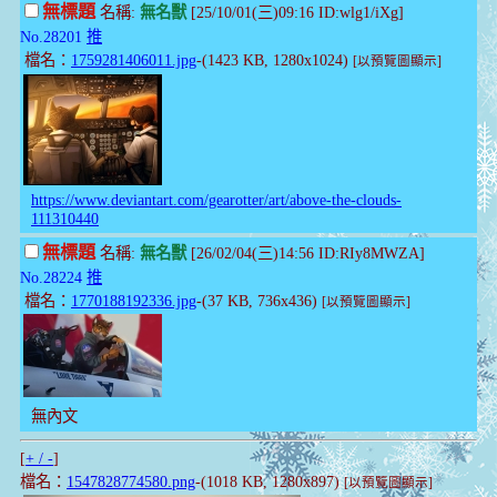
無標題
名稱:
無名獸
[25/10/01(三)09:16 ID:wlg1/iXg]
No.28201
推
檔名：
1759281406011.jpg
-(1423 KB, 1280x1024)
[以預覽圖顯示]
https://www.deviantart.com/gearotter/art/above-the-clouds-
111310440
無標題
名稱:
無名獸
[26/02/04(三)14:56 ID:RIy8MWZA]
No.28224
推
檔名：
1770188192336.jpg
-(37 KB, 736x436)
[以預覽圖顯示]
無內文
[
+ / -
]
檔名：
1547828774580.png
-(1018 KB, 1280x897)
[以預覽圖顯示]