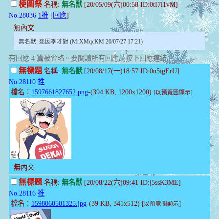
梗圖祭
名稱:
無名獸
[20/05/09(六)00:58 ID:0tI7i1vM]
No.28036
1推
[
回應
]
無內文
無名獸: 迷因季才對 (MrXMqcKM 20/07/27 17:21)
有回應 4 篇被省略。要閱讀所有回應請按下回應連結。
無標題
名稱:
無名獸
[20/08/17(一)18:57 ID:0n5igErU]
No.28110
推
檔名：
1597661827652.png
-(394 KB, 1200x1200)
[以預覽圖顯示]
無內文
無標題
名稱:
無名獸
[20/08/22(六)09:41 ID:j5ssK3ME]
No.28116
推
檔名：
1598060501325.jpg
-(39 KB, 341x512)
[以預覽圖顯示]