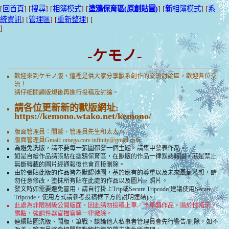
[
回首頁
] [
搜尋
] [
相簿模式
] [
塗鴉保育區(原創貼圖)
] [
新
相簿模式
] [
系
統資訊
] [
管理區
] [
重新整理
] [
]
-ケモノ-
歡迎來到ケモノ版，這裡是供大家分享獸系創作的交流討論區，歡迎各位交
流！
請仔細閱讀版規後再進行投稿及討論。
請各位更新新的獸版網址:
https://kemono.wtako.net/kemono/
版面管理員：闇鷲、管理員先生和太太。
版面管理員Gmail:
omega.core.infinity@gmail.com
為避免洗版，請不要每一張圖都發一個主題，請集中發表作品。
如是自繪作品請張貼在塗鴉保育區，在獸版的作品一律默認轉圖，若是禁止
無斷轉載的圖片經通報後也會直接刪除。
由於張貼此版的作品皆為默認轉圖，基於應有的尊重以及未來風氣著想，請
勿任意修改，塗抹所有貼在此處的作品以及圖片、照片。
發文時如需要避免冒用，請自行掛上Trip或Secure Tripcode(建議使用Secure
Tripcode，使用方式請參考投稿框下方的說明連結)。
此處為非限制級公開版面，因此請勿投稿上車／卡車類作品，過於性暗示，
露點，強調性器官描寫等一律撤除。
連續貼圖洗版、鬧版，筆戰，談論他人私事者管理員會先行警告/刪除，如不