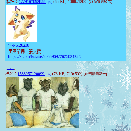
檔名：
1779167092838.jpg
-(83 KB, 1000x1200)
[以預覽圖顯示]
>>No.28238
里奧單獨一張支援
https://x.com/i/status/2055969726250242543
[
+ / -
]
檔名：
1588957120099.jpg
-(78 KB, 719x502)
[以預覽圖顯示]