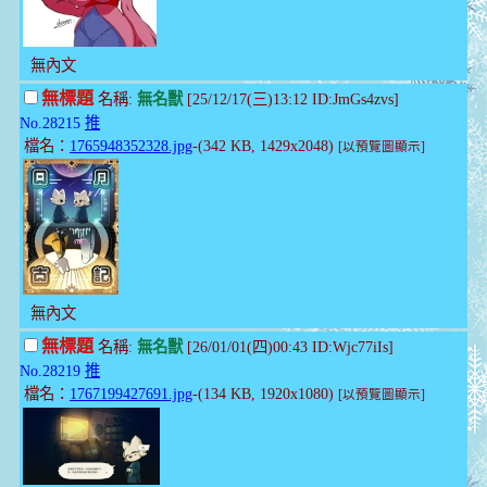
無內文
無標題
名稱:
無名獸
[25/12/17(三)13:12 ID:JmGs4zvs]
No.28215
推
檔名：
1765948352328.jpg
-(342 KB, 1429x2048)
[以預覽圖顯示]
無內文
無標題
名稱:
無名獸
[26/01/01(四)00:43 ID:Wjc77iIs]
No.28219
推
檔名：
1767199427691.jpg
-(134 KB, 1920x1080)
[以預覽圖顯示]