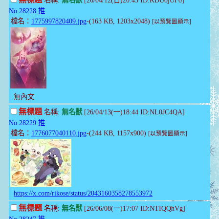
無標題
名稱:
無名獸
[26/04/12(日)20:43 ID:KDUojUFo]
No.28228
推
檔名：
1775997820409.jpg
-(163 KB, 1203x2048)
[以預覽圖顯示]
無內文
無標題
名稱:
無名獸
[26/04/13(一)18:44 ID:NL0JC4QA]
No.28229
推
檔名：
1776077040110.jpg
-(244 KB, 1157x900)
[以預覽圖顯示]
https://x.com/rikose/status/2043160358278553972
無標題
名稱:
無名獸
[26/06/08(一)17:07 ID:NTIQQhVg]
No.28247
推