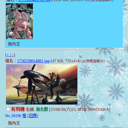
[以預覽圖顯示]
無內文
[
+ / -
]
檔名：
1756539014001.jpg
-(47 KB, 735x414)
[以預覽圖顯示]
有飛機
名稱:
無名獸
[25/08/30(六)15:30 ID:ZBWD56KA]
No.28196
推
[
回應
]
無內文