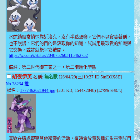
水蛇鎖經常悄悄靠近洛克，沒有半點聲響。它們不以貪婪著稱，
也不說謊。它們的目的是汲取你的知識。試試用最珍貴的知識與
它交換，或許就能平安離開。
https://x.com/i/status/2048752603115462732
備註：第二世代御三家之一，第二階進化型態
朔夜伊芙
名稱:
無名獸
[26/04/29(三)19:37 ID:5inEOX8E]
No.28234
推
檔名：
1777462621944.jpg
-(201 KB, 1544x2048)
[以預覽圖顯示]
喜歡在遠處觀察其他精靈的活動，有時會故意製造幻象來測試目