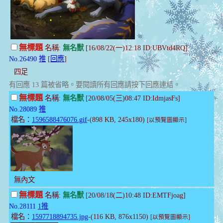
無標題
名稱:
無名獸
[16/08/22(一)12:18 ID:UBVtd4RQ]
No.26490
推
[
回應
]
四足
有回應 13 篇被省略。要閱讀所有回應請按下回應連結。
無標題
名稱:
無名獸
[20/08/05(三)08:47 ID:IdmjasFs]
No.28089
推
檔名：
1596588476076.gif
-(898 KB, 245x180)
[以預覽圖顯示]
無內文
無標題
名稱:
無名獸
[20/08/18(二)10:48 ID:EMTFjoag]
No.28111
1推
檔名：
1597718894735.jpg
-(116 KB, 876x1150)
[以預覽圖顯示]