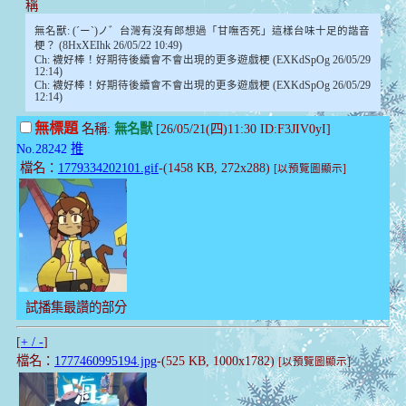
稱
無名獸: (´ー`)ノ゛台灣有沒有郎想過「甘嘸否死」這樣台味十足的諧音
梗？ (8HxXEIhk 26/05/22 10:49)
Ch: 襪好棒！好期待後續會不會出現的更多遊戲梗 (EXKdSpOg 26/05/29
12:14)
Ch: 襪好棒！好期待後續會不會出現的更多遊戲梗 (EXKdSpOg 26/05/29
12:14)
無標題
名稱:
無名獸
[26/05/21(四)11:30 ID:F3JIV0yI]
No.28242
推
檔名：
1779334202101.gif
-(1458 KB, 272x288)
[以預覽圖顯示]
試播集最讚的部分
[
+ / -
]
檔名：
1777460995194.jpg
-(525 KB, 1000x1782)
[以預覽圖顯示]