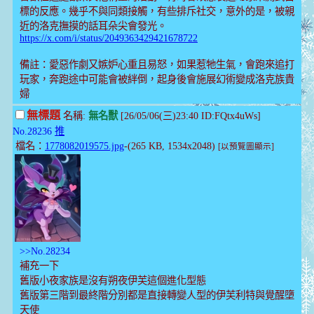
標的反應。幾乎不與同類接觸，有些排斥社交，意外的是，被親
近的洛克撫摸的話耳朵尖會發光。
https://x.com/i/status/2049363429421678722
備註：愛惡作劇又嫉妒心重且易怒，如果惹牠生氣，會跑來追打
玩家，奔跑途中可能會被絆倒，起身後會施展幻術變成洛克族貴
婦
無標題
名稱:
無名獸
[26/05/06(三)23:40 ID:FQtx4uWs]
No.28236
推
檔名：
1778082019575.jpg
-(265 KB, 1534x2048)
[以預覽圖顯示]
>>No.28234
補充一下
舊版小夜家族是沒有朔夜伊芙這個進化型態
舊版第三階到最終階分別都是直接轉變人型的伊芙利特與覺醒墮
天使