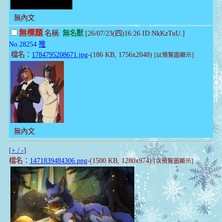
無內文
無標題
名稱:
無名獸
[26/07/23(四)16:26 ID:NkKzTuU.]
No.28254
推
檔名：
1784795208671.jpg
-(186 KB, 1756x2048)
[以預覽圖顯示]
無內文
[
+ / -
]
檔名：
1471839484306.png
-(1500 KB, 1280x974)
[以預覽圖顯示]