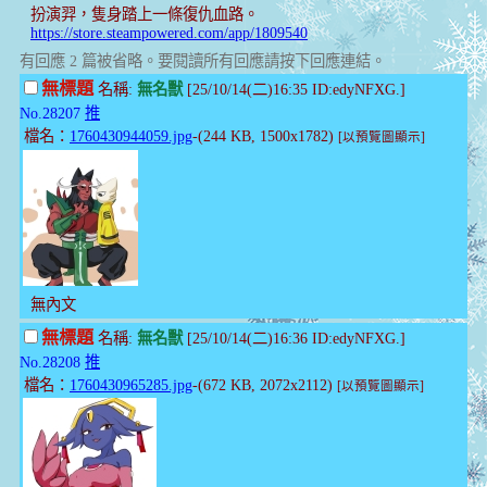
扮演羿，隻身踏上一條復仇血路。
https://store.steampowered.com/app/1809540
有回應 2 篇被省略。要閱讀所有回應請按下回應連結。
無標題
名稱:
無名獸
[25/10/14(二)16:35 ID:edyNFXG.]
No.28207
推
檔名：
1760430944059.jpg
-(244 KB, 1500x1782)
[以預覽圖顯示]
無內文
無標題
名稱:
無名獸
[25/10/14(二)16:36 ID:edyNFXG.]
No.28208
推
檔名：
1760430965285.jpg
-(672 KB, 2072x2112)
[以預覽圖顯示]