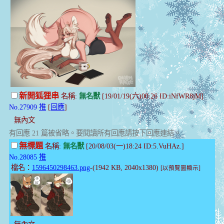
新開狐狸串
名稱:
無名獸
[19/01/19(六)00:26 ID:iNfWR8jM]
No.27909
推
[
回應
]
無內文
有回應 21 篇被省略。要閱讀所有回應請按下回應連結。
無標題
名稱:
無名獸
[20/08/03(一)18:24 ID:5.VuHAz.]
No.28085
推
檔名：
1596450298463.png
-(1942 KB, 2040x1380)
[以預覽圖顯示]