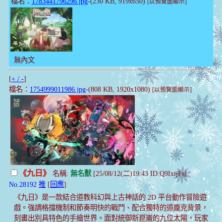
檔名：
1783441796296.jpg
-(230 KB, 919x650)
[以預覽圖顯示]
無內文
[
+ / -
]
檔名：
1754999011986.jpg
-(808 KB, 1920x1080)
[以預覽圖顯示]
《九日》
名稱:
無名獸
[25/08/12(二)19:43 ID:Q9IxijFs]
No.28192
推
[
回應
]
《九日》是一款結合道教科幻與上古神話的 2D 平台動作冒險遊
戲。強調格擋機制和節奏明快的戰鬥、配合獨特的道龐克背景，
刻畫出別具特色的手繪世界。面對統御新崑崙的九位太陽，玩家