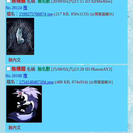
無標題
名稱:
無名獸
[20/09/05(六)11:15 ID:XtfMwRnw]
No.28124
推
檔名：
1599275706874.jpg
-(217 KB, 850x1133)
[以預覽圖顯示]
無內文
無標題
名稱:
無名獸
[25/08/02(六)23:28 ID:fRawmAY2]
No.28188
推
檔名：
1754148487104.png
-(488 KB, 874x914)
[以預覽圖顯示]
無內文