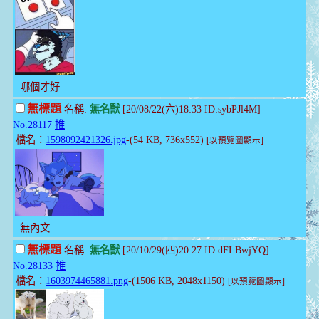
哪個才好
無標題
名稱:
無名獸
[20/08/22(六)18:33 ID:sybPJl4M]
No.28117
推
檔名：
1598092421326.jpg
-(54 KB, 736x552)
[以預覽圖顯示]
無內文
無標題
名稱:
無名獸
[20/10/29(四)20:27 ID:dFLBwjYQ]
No.28133
推
檔名：
1603974465881.png
-(1506 KB, 2048x1150)
[以預覽圖顯示]