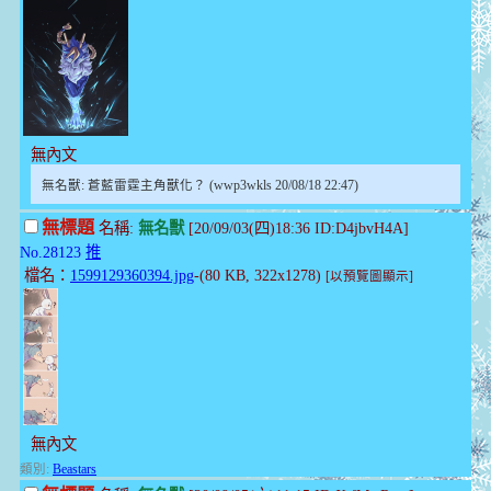
無內文
無名獸: 蒼藍雷霆主角獸化？ (wwp3wkls 20/08/18 22:47)
無標題
名稱:
無名獸
[20/09/03(四)18:36 ID:D4jbvH4A]
No.28123
推
檔名：
1599129360394.jpg
-(80 KB, 322x1278)
[以預覽圖顯示]
無內文
類別:
Beastars