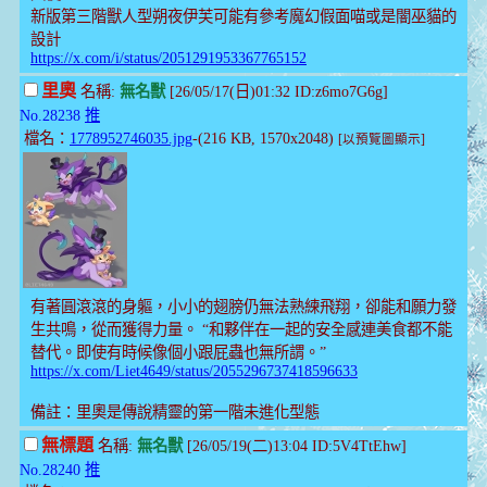
新版第三階獸人型朔夜伊芙可能有參考魔幻假面喵或是闇巫貓的
設計
https://x.com/i/status/2051291953367765152
里奧
名稱:
無名獸
[26/05/17(日)01:32 ID:z6mo7G6g]
No.28238
推
檔名：
1778952746035.jpg
-(216 KB, 1570x2048)
[以預覽圖顯示]
有著圓滾滾的身軀，小小的翅膀仍無法熟練飛翔，卻能和願力發
生共鳴，從而獲得力量。 “和夥伴在一起的安全感連美食都不能
替代。即使有時候像個小跟屁蟲也無所謂。”
https://x.com/Liet4649/status/2055296737418596633
備註：里奧是傳說精靈的第一階未進化型態
無標題
名稱:
無名獸
[26/05/19(二)13:04 ID:5V4TtEhw]
No.28240
推