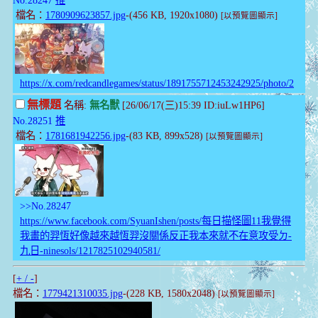
檔名：
1780909623857.jpg
-(456 KB, 1920x1080)
[以預覽圖顯示]
https://x.com/redcandlegames/status/1891755712453242925/photo/2
無標題
名稱:
無名獸
[26/06/17(三)15:39 ID:iuLw1HP6]
No.28251
推
檔名：
1781681942256.jpg
-(83 KB, 899x528)
[以預覽圖顯示]
>>No.28247
https://www.facebook.com/SyuanIshen/posts/每日描怪圖11我覺得
我畫的羿恆好像越來越恆羿沒關係反正我本來就不在意攻受ㄉ-
九日-ninesols/1217825102940581/
[
+ / -
]
檔名：
1779421310035.jpg
-(228 KB, 1580x2048)
[以預覽圖顯示]