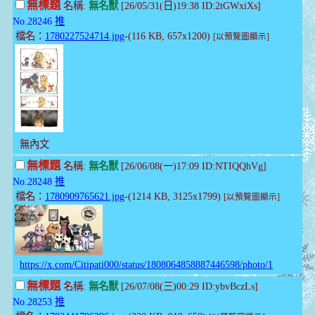
無標題
名稱:
無名獸
[26/05/31(日)19:38 ID:2tGWxiXs]
No.28246
推
檔名：
1780227524714.jpg
-(116 KB, 657x1200)
[以預覽圖顯示]
無內文
無標題
名稱:
無名獸
[26/06/08(一)17:09 ID:NTIQQhVg]
No.28248
推
檔名：
1780909765621.jpg
-(1214 KB, 3125x1799)
[以預覽圖顯示]
https://x.com/Citipati000/status/1808064858887446598/photo/1
無標題
名稱:
無名獸
[26/07/08(三)00:29 ID:ybvBczLs]
No.28253
推