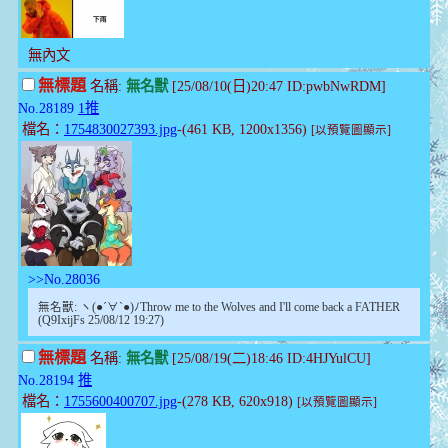
無內文
無標題
名稱:
無名獸
[25/08/10(日)20:47 ID:pwbNwRDM]
No.28189
1推
檔名：
1754830027393.jpg
-(461 KB, 1200x1356)
[以預覽圖顯示]
>>No.28036
無名獸: ヽ(●´∀`●)ﾉThrow me to the Wolves and I'll come back a FATHER
(Q9IxijFs 25/08/12 19:27)
無標題
名稱:
無名獸
[25/08/19(二)18:46 ID:4HJYulCU]
No.28194
推
檔名：
1755600400707.jpg
-(278 KB, 620x918)
[以預覽圖顯示]