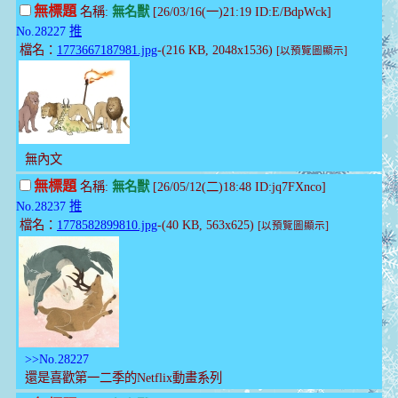
無標題
名稱:
無名獸
[26/03/16(一)21:19 ID:E/BdpWck]
No.28227
推
檔名：
1773667187981.jpg
-(216 KB, 2048x1536)
[以預覽圖顯示]
無內文
無標題
名稱:
無名獸
[26/05/12(二)18:48 ID:jq7FXnco]
No.28237
推
檔名：
1778582899810.jpg
-(40 KB, 563x625)
[以預覽圖顯示]
>>No.28227
還是喜歡第一二季的Netflix動畫系列