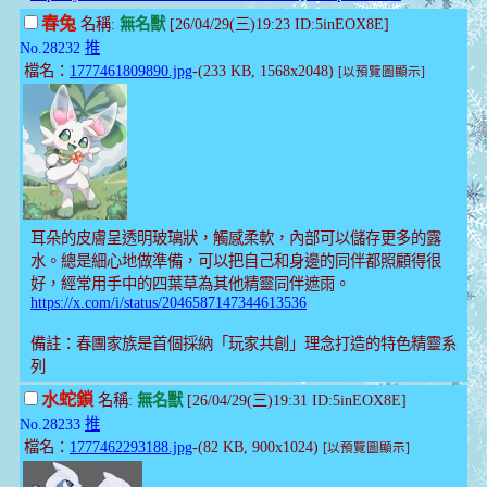
春兔
名稱:
無名獸
[26/04/29(三)19:23 ID:5inEOX8E]
No.28232
推
檔名：
1777461809890.jpg
-(233 KB, 1568x2048)
[以預覽圖顯示]
耳朵的皮膚呈透明玻璃狀，觸感柔軟，內部可以儲存更多的露
水。總是細心地做準備，可以把自己和身邊的同伴都照顧得很
好，經常用手中的四葉草為其他精靈同伴遮雨。
https://x.com/i/status/2046587147344613536
備註：春團家族是首個採納「玩家共創」理念打造的特色精靈系
列
水蛇鎖
名稱:
無名獸
[26/04/29(三)19:31 ID:5inEOX8E]
No.28233
推
檔名：
1777462293188.jpg
-(82 KB, 900x1024)
[以預覽圖顯示]