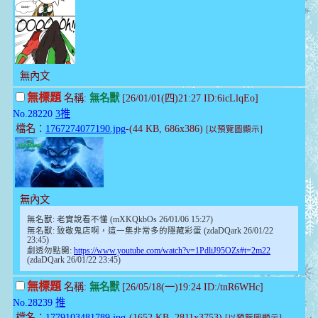
無內文
無標題
名稱:
無名獸
[26/01/01(四)21:27 ID:6icLlqEo]
No.28220
3推
檔名：
1767274077190.jpg
-(44 KB, 686x386)
[以預覽圖顯示]
無內文
無名獸: 老實說看不懂 (mXKQkbOs 26/01/06 15:27)
無名獸: 致敬鬼店啊，這一集非常多的隱藏彩蛋 (zdaDQark 26/01/22
23:45)
劇透勿點開:
https://www.youtube.com/watch?v=1PdliJ95OZs#t=2m22
(zdaDQark 26/01/22 23:45)
無標題
名稱:
無名獸
[26/05/18(一)19:24 ID:/tnR6WHc]
No.28239
推
檔名：
1779103481789.jpg
-(1652 KB, 2811x3753)