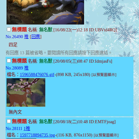
無標題
名稱:
無名獸
[16/08/22(一)12:18 ID:UBVtd4RQ]
No.26490
推
[
回應
]
四足
有回應 13 篇被省略。要閱讀所有回應請按下回應連結。
無標題
名稱:
無名獸
[20/08/05(三)08:47 ID:IdmjasFs]
No.28089
推
檔名：
1596588476076.gif
-(898 KB, 245x180)
[以預覽圖顯示]
無內文
無標題
名稱:
無名獸
[20/08/18(二)10:48 ID:EMTFjoag]
No.28111
1推
檔名：
1597718894735.jpg
-(116 KB, 876x1150)
[以預覽圖顯示]