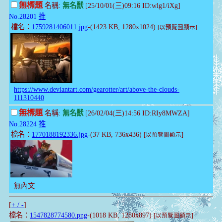
無標題
名稱:
無名獸
[25/10/01(三)09:16 ID:wlg1/iXg]
No.28201
推
檔名：
1759281406011.jpg
-(1423 KB, 1280x1024)
[以預覽圖顯示]
https://www.deviantart.com/gearotter/art/above-the-clouds-
111310440
無標題
名稱:
無名獸
[26/02/04(三)14:56 ID:RIy8MWZA]
No.28224
推
檔名：
1770188192336.jpg
-(37 KB, 736x436)
[以預覽圖顯示]
無內文
[
+ / -
]
檔名：
1547828774580.png
-(1018 KB, 1280x897)
[以預覽圖顯示]