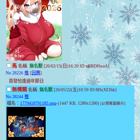
馬
名稱:
無名獸
[26/02/15(日)16:20 ID:vRRDHwaA]
No.28226
推
[
回應
]
首發恰逢過年節日
無標題
名稱:
無名獸
[26/05/22(五)10:59 ID:8HxXEIhk]
No.28244
推
檔名：
1779418791185.png
-(1447 KB, 1280x1280)
[以預覽圖顯示]