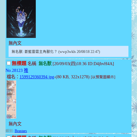
無內文
無名獸: 蒼藍雷霆主角獸化？ (wwp3wkls 20/08/18 22:47)
無標題
名稱:
無名獸
[20/09/03(四)18:36 ID:D4jbvH4A]
No.28123
推
檔名：
1599129360394.jpg
-(80 KB, 322x1278)
[以預覽圖顯示]
無內文
類別:
Beastars