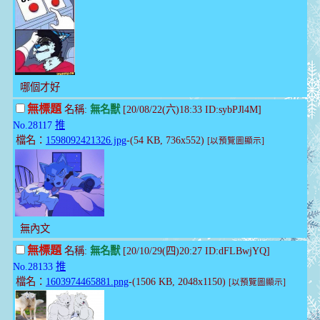
哪個才好
無標題
名稱:
無名獸
[20/08/22(六)18:33 ID:sybPJl4M]
No.28117
推
檔名：
1598092421326.jpg
-(54 KB, 736x552)
[以預覽圖顯示]
無內文
無標題
名稱:
無名獸
[20/10/29(四)20:27 ID:dFLBwjYQ]
No.28133
推
檔名：
1603974465881.png
-(1506 KB, 2048x1150)
[以預覽圖顯示]