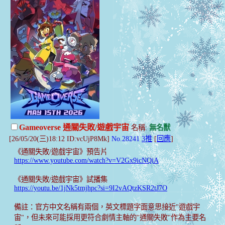
Gameoverse 通關失敗/遊戲宇宙
名稱:
無名獸
[26/05/20(三)18:12 ID:vcUjP8Mk]
No.28241
3推
[
回應
]
《通關失敗/遊戲宇宙》預告片
https://www.youtube.com/watch?v=V2Gx9icNQiA
《通關失敗/遊戲宇宙》試播集
https://youtu.be/1jNk5tmjhpc?si=9I2vAQtzKSR2tJ7O
備註：官方中文名稱有兩個，英文標題字面意思接近"遊戲宇
宙"，但未來可能採用更符合劇情主軸的"通關失敗"作為主要名