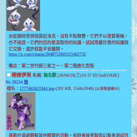
水蛇鎖經常悄悄靠近洛克，沒有半點聲響。它們不以貪婪著稱，
也不說謊。它們的目的是汲取你的知識。試試用最珍貴的知識與
它交換，或許就能平安離開。
https://x.com/i/status/2048752603115462732
備註：第二世代御三家之一，第二階進化型態
朔夜伊芙
名稱:
無名獸
[26/04/29(三)19:37 ID:5inEOX8E]
No.28234
推
檔名：
1777462621944.jpg
-(201 KB, 1544x2048)
[以預覽圖顯示]
喜歡在遠處觀察其他精靈的活動，有時會故意製造幻象來測試目