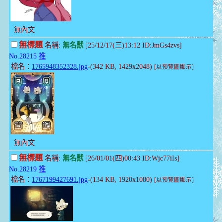
無內文
無標題
名稱:
無名獸
[25/12/17(三)13:12 ID:JmGs4zvs]
No.28215
推
檔名：
1765948352328.jpg
-(342 KB, 1429x2048)
[以預覽圖顯示]
無內文
無標題
名稱:
無名獸
[26/01/01(四)00:43 ID:Wjc77iIs]
No.28219
推
檔名：
1767199427691.jpg
-(134 KB, 1920x1080)
[以預覽圖顯示]