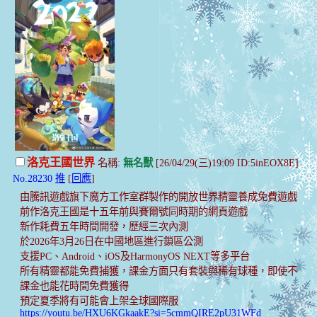
洛克王國世界
名稱:
無名獸
[26/04/29(三)19:09 ID:5inEOX8E]
No.28230
推
[
回應
]
由騰訊遊戲旗下魔方工作室群製作的開放世界精靈養成免費遊戲
前作洛克王國是十五年前與賽爾號同時期的網頁遊戲
新作耗費五年時間開發，歷經三次內測
於2026年3月26日在中國地區進行鎖區公測
支援PC、Android、iOS及HarmonyOS NEXT等多平台
所有精靈都能免費捕獲，課金方面只有套裝與稀有球種，即使不
課金也能花時間免費獲得
預定夏季將有可能會上架全球國際服
https://youtu.be/HXU6KGkaakE?si=5cmmQIRE2pU31WFd