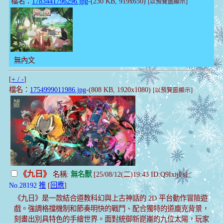
檔名：
1783441796296.jpg
-(230 KB, 919x650)
[以預覽圖顯示]
無內文
[
+ / -
]
檔名：
1754999011986.jpg
-(808 KB, 1920x1080)
[以預覽圖顯示]
《九日》
名稱:
無名獸
[25/08/12(二)19:43 ID:Q9IxijFs]
No.28192
推
[
回應
]
《九日》是一款結合道教科幻與上古神話的 2D 平台動作冒險遊
戲。強調格擋機制和節奏明快的戰鬥、配合獨特的道龐克背景，
刻畫出別具特色的手繪世界。面對統御新崑崙的九位太陽，玩家