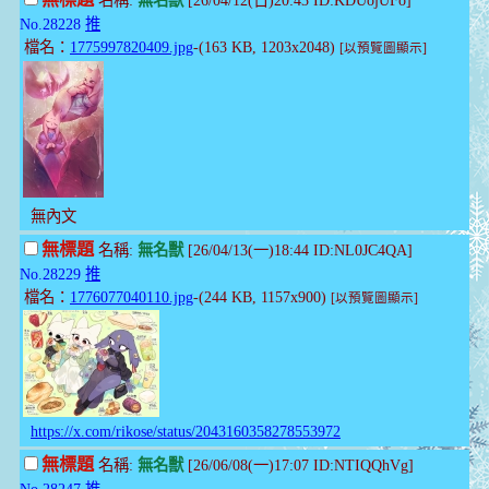
無標題
名稱:
無名獸
[26/04/12(日)20:43 ID:KDUojUFo]
No.28228
推
檔名：
1775997820409.jpg
-(163 KB, 1203x2048)
[以預覽圖顯示]
無內文
無標題
名稱:
無名獸
[26/04/13(一)18:44 ID:NL0JC4QA]
No.28229
推
檔名：
1776077040110.jpg
-(244 KB, 1157x900)
[以預覽圖顯示]
https://x.com/rikose/status/2043160358278553972
無標題
名稱:
無名獸
[26/06/08(一)17:07 ID:NTIQQhVg]
No.28247
推