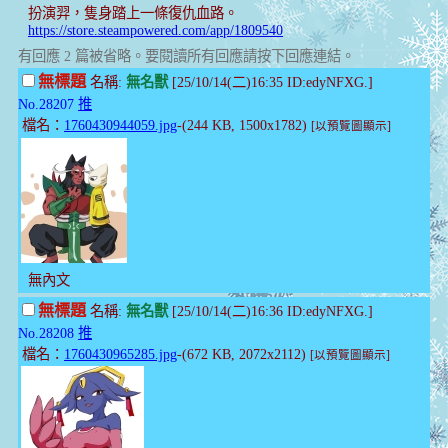
扮演羿，隻身踏上一條復仇血路。
https://store.steampowered.com/app/1809540
有回應 2 篇被省略。要閱讀所有回應請按下回應連結。
無標題
名稱:
無名獸
[25/10/14(二)16:35 ID:edyNFXG.]
No.28207
推
檔名：
1760430944059.jpg
-(244 KB, 1500x1782)
[以預覽圖顯示]
無內文
無標題
名稱:
無名獸
[25/10/14(二)16:36 ID:edyNFXG.]
No.28208
推
檔名：
1760430965285.jpg
-(672 KB, 2072x2112)
[以預覽圖顯示]