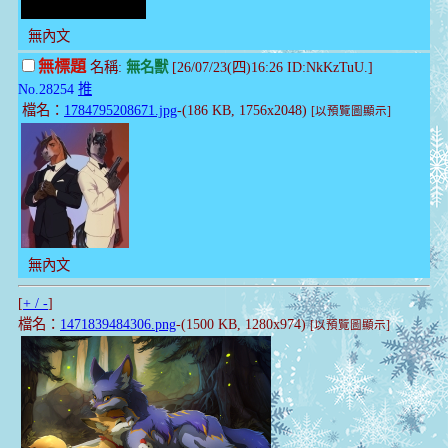
無內文
無標題
名稱:
無名獸
[26/07/23(四)16:26 ID:NkKzTuU.]
No.28254
推
檔名：
1784795208671.jpg
-(186 KB, 1756x2048)
[以預覽圖顯示]
無內文
[
+ / -
]
檔名：
1471839484306.png
-(1500 KB, 1280x974)
[以預覽圖顯示]