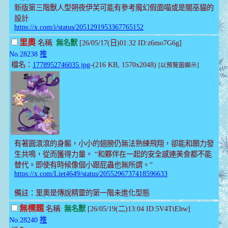
新版第三階獸人型朔夜伊芙可能有參考魔幻假面喵或是闇巫貓的
設計
https://x.com/i/status/2051291953367765152
里奧
名稱:
無名獸
[26/05/17(日)01:32 ID:z6mo7G6g]
No.28238
推
檔名：
1778952746035.jpg
-(216 KB, 1570x2048)
[以預覽圖顯示]
有著圓滾滾的身軀，小小的翅膀仍無法熟練飛翔，卻能和願力發
生共鳴，從而獲得力量。 “和夥伴在一起的安全感連美食都不能
替代。即使有時候像個小跟屁蟲也無所謂。”
https://x.com/Liet4649/status/2055296737418596633
備註：里奧是傳說精靈的第一階未進化型態
無標題
名稱:
無名獸
[26/05/19(二)13:04 ID:5V4TtEhw]
No.28240
推