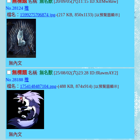
無標題
名稱:
無名獸
[20/09/05(六)11:15 ID:XtfMwRnw]
No.28124
推
檔名：
1599275706874.jpg
-(217 KB, 850x1133)
[以預覽圖顯示]
無內文
無標題
名稱:
無名獸
[25/08/02(六)23:28 ID:fRawmAY2]
No.28188
推
檔名：
1754148487104.png
-(488 KB, 874x914)
[以預覽圖顯示]
無內文