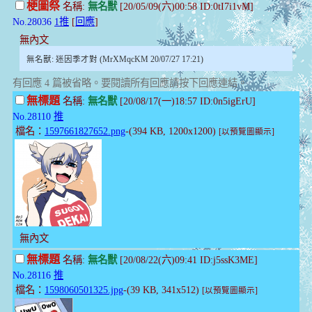
梗圖祭
名稱:
無名獸
[20/05/09(六)00:58 ID:0tI7i1vM]
No.28036
1推
[
回應
]
無內文
無名獸: 迷因季才對 (MrXMqcKM 20/07/27 17:21)
有回應 4 篇被省略。要閱讀所有回應請按下回應連結。
無標題
名稱:
無名獸
[20/08/17(一)18:57 ID:0n5igErU]
No.28110
推
檔名：
1597661827652.png
-(394 KB, 1200x1200)
[以預覽圖顯示]
無內文
無標題
名稱:
無名獸
[20/08/22(六)09:41 ID:j5ssK3ME]
No.28116
推
檔名：
1598060501325.jpg
-(39 KB, 341x512)
[以預覽圖顯示]