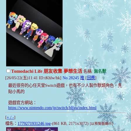
Tomodachi Life 朋友收集 夢想生活
名稱:
無名獸
[26/05/22(五)11:41 ID:tKhlw/hk]
No.28245
推
[
回應
]
最近很夯的心任天堂Switch遊戲，也有不少人製作獸類角色，先
貼小馬的
遊戲官方網站：
https://www.nintendo.com/jp/switch/blfga/index.html
[
+ / -
]
檔名：
1779271931246.jpg
-(861 KB, 2171x3072)
[以預覽圖顯示]