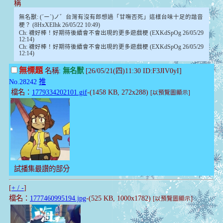
稱
無名獸: (´ー`)ノ゛台灣有沒有郎想過「甘嘸否死」這樣台味十足的諧音
梗？ (8HxXEIhk 26/05/22 10:49)
Ch: 襪好棒！好期待後續會不會出現的更多遊戲梗 (EXKdSpOg 26/05/29
12:14)
Ch: 襪好棒！好期待後續會不會出現的更多遊戲梗 (EXKdSpOg 26/05/29
12:14)
無標題
名稱:
無名獸
[26/05/21(四)11:30 ID:F3JIV0yI]
No.28242
推
檔名：
1779334202101.gif
-(1458 KB, 272x288)
[以預覽圖顯示]
試播集最讚的部分
[
+ / -
]
檔名：
1777460995194.jpg
-(525 KB, 1000x1782)
[以預覽圖顯示]