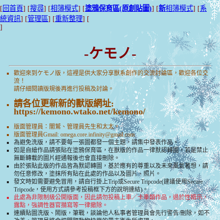
[
回首頁
] [
搜尋
] [
相簿模式
] [
塗鴉保育區(原創貼圖)
] [
新
相簿模式
] [
系
統資訊
] [
管理區
] [
重新整理
] [
]
-ケモノ-
歡迎來到ケモノ版，這裡是供大家分享獸系創作的交流討論區，歡迎各位交
流！
請仔細閱讀版規後再進行投稿及討論。
請各位更新新的獸版網址:
https://kemono.wtako.net/kemono/
版面管理員：闇鷲、管理員先生和太太。
版面管理員Gmail:
omega.core.infinity@gmail.com
為避免洗版，請不要每一張圖都發一個主題，請集中發表作品。
如是自繪作品請張貼在塗鴉保育區，在獸版的作品一律默認轉圖，若是禁止
無斷轉載的圖片經通報後也會直接刪除。
由於張貼此版的作品皆為默認轉圖，基於應有的尊重以及未來風氣著想，請
勿任意修改，塗抹所有貼在此處的作品以及圖片、照片。
發文時如需要避免冒用，請自行掛上Trip或Secure Tripcode(建議使用Secure
Tripcode，使用方式請參考投稿框下方的說明連結)。
此處為非限制級公開版面，因此請勿投稿上車／卡車類作品，過於性暗示，
露點，強調性器官描寫等一律撤除。
連續貼圖洗版、鬧版，筆戰，談論他人私事者管理員會先行警告/刪除，如不