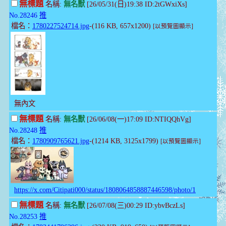
無標題
名稱:
無名獸
[26/05/31(日)19:38 ID:2tGWxiXs]
No.28246
推
檔名：
1780227524714.jpg
-(116 KB, 657x1200)
[以預覽圖顯示]
無內文
無標題
名稱:
無名獸
[26/06/08(一)17:09 ID:NTIQQhVg]
No.28248
推
檔名：
1780909765621.jpg
-(1214 KB, 3125x1799)
[以預覽圖顯示]
https://x.com/Citipati000/status/1808064858887446598/photo/1
無標題
名稱:
無名獸
[26/07/08(三)00:29 ID:ybvBczLs]
No.28253
推