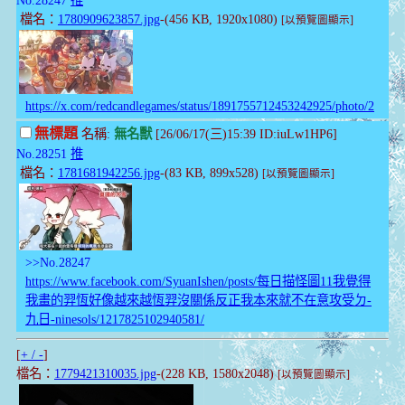
檔名：
1780909623857.jpg
-(456 KB, 1920x1080)
[以預覽圖顯示]
https://x.com/redcandlegames/status/1891755712453242925/photo/2
無標題
名稱:
無名獸
[26/06/17(三)15:39 ID:iuLw1HP6]
No.28251
推
檔名：
1781681942256.jpg
-(83 KB, 899x528)
[以預覽圖顯示]
>>No.28247
https://www.facebook.com/SyuanIshen/posts/每日描怪圖11我覺得
我畫的羿恆好像越來越恆羿沒關係反正我本來就不在意攻受ㄉ-
九日-ninesols/1217825102940581/
[
+ / -
]
檔名：
1779421310035.jpg
-(228 KB, 1580x2048)
[以預覽圖顯示]