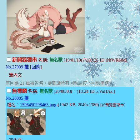
新開狐狸串
名稱:
無名獸
[19/01/19(六)00:26 ID:iNfWR8jM]
No.27909
推
[
回應
]
無內文
有回應 21 篇被省略。要閱讀所有回應請按下回應連結。
無標題
名稱:
無名獸
[20/08/03(一)18:24 ID:5.VuHAz.]
No.28085
推
檔名：
1596450298463.png
-(1942 KB, 2040x1380)
[以預覽圖顯示]