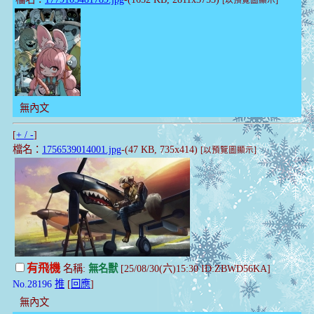
[以預覽圖顯示]
無內文
[
+ / -
]
檔名：
1756539014001.jpg
-(47 KB, 735x414)
[以預覽圖顯示]
有飛機
名稱:
無名獸
[25/08/30(六)15:30 ID:ZBWD56KA]
No.28196
推
[
回應
]
無內文