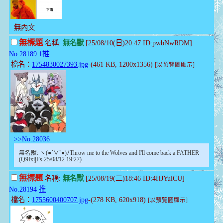
無內文
無標題
名稱:
無名獸
[25/08/10(日)20:47 ID:pwbNwRDM]
No.28189
1推
檔名：
1754830027393.jpg
-(461 KB, 1200x1356)
[以預覽圖顯示]
>>No.28036
無名獸: ヽ(●´∀`●)ﾉThrow me to the Wolves and I'll come back a FATHER
(Q9IxijFs 25/08/12 19:27)
無標題
名稱:
無名獸
[25/08/19(二)18:46 ID:4HJYulCU]
No.28194
推
檔名：
1755600400707.jpg
-(278 KB, 620x918)
[以預覽圖顯示]