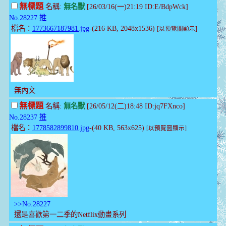
無標題
名稱:
無名獸
[26/03/16(一)21:19 ID:E/BdpWck]
No.28227
推
檔名：
1773667187981.jpg
-(216 KB, 2048x1536)
[以預覽圖顯示]
無內文
無標題
名稱:
無名獸
[26/05/12(二)18:48 ID:jq7FXnco]
No.28237
推
檔名：
1778582899810.jpg
-(40 KB, 563x625)
[以預覽圖顯示]
>>No.28227
還是喜歡第一二季的Netflix動畫系列