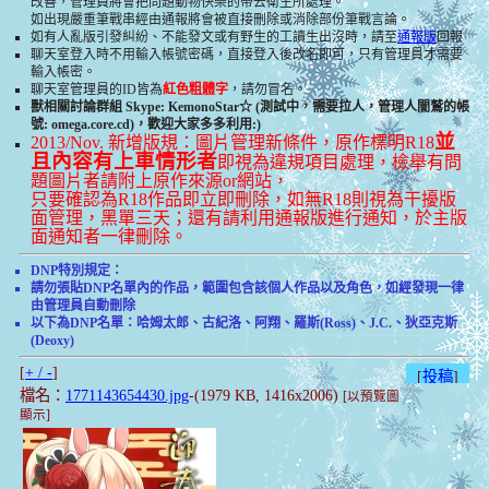
改善，管理員將會把問題動物快樂的帶去衛生所處理。
如出現嚴重筆戰串經由通報將會被直接刪除或消除部份筆戰言論。
如有人亂版引發糾紛、不能發文或有野生的工讀生出沒時，請至
通報版
回報
聊天室登入時不用輸入帳號密碼，直接登入後改名即可，只有管理員才需要
輸入帳密。
聊天室管理員的ID皆為
紅色粗體字
，請勿冒名。
獸相關討論群組 Skype: KemonoStar☆ (測試中，需要拉人，管理人闇鷲的帳
號: omega.core.cd)，歡迎大家多多利用:)
並
2013/Nov. 新增版規：圖片管理新條件，原作標明R18
且內容有上車情形者
即視為違規項目處理，檢舉有問
題圖片者請附上原作來源or網站，
只要確認為R18作品即立即刪除，如無R18則視為干擾版
面管理，黑單三天；還有請利用通報版進行通知，於主版
面通知者一律刪除。
DNP特別規定：
請勿張貼DNP名單內的作品，範圍包含該個人作品以及角色，如經發現一律
由管理員自動刪除
以下為DNP名單：哈姆太郎、古紀洛、阿翔、羅斯(Ross)、J.C.、狄亞克斯
(Deoxy)
[
+ / -
]
[
投稿
]
檔名：
1771143654430.jpg
-(1979 KB, 1416x2006)
[以預覽圖
顯示]