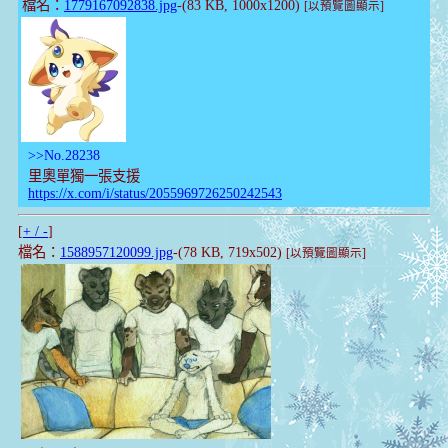
檔名：
1779167092838.jpg
-(83 KB, 1000x1200)
[以預覽圖顯示]
>>No.28238
里奧單獨一張支援
https://x.com/i/status/2055969726250242543
[
+ / -
]
檔名：
1588957120099.jpg
-(78 KB, 719x502)
[以預覽圖顯示]