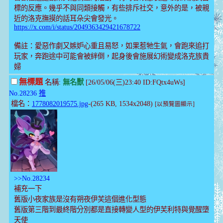
標的反應。幾乎不與同類接觸，有些排斥社交，意外的是，被親
近的洛克撫摸的話耳朵尖會發光。
https://x.com/i/status/2049363429421678722
備註：愛惡作劇又嫉妒心重且易怒，如果惹牠生氣，會跑來追打
玩家，奔跑途中可能會被絆倒，起身後會施展幻術變成洛克族貴
婦
無標題
名稱:
無名獸
[26/05/06(三)23:40 ID:FQtx4uWs]
No.28236
推
檔名：
1778082019575.jpg
-(265 KB, 1534x2048)
[以預覽圖顯示]
>>No.28234
補充一下
舊版小夜家族是沒有朔夜伊芙這個進化型態
舊版第三階到最終階分別都是直接轉變人型的伊芙利特與覺醒墮
天使