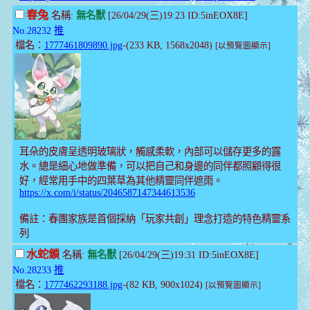
春兔
名稱:
無名獸
[26/04/29(三)19:23 ID:5inEOX8E]
No.28232
推
檔名：
1777461809890.jpg
-(233 KB, 1568x2048)
[以預覽圖顯示]
耳朵的皮膚呈透明玻璃狀，觸感柔軟，內部可以儲存更多的露
水。總是細心地做準備，可以把自己和身邊的同伴都照顧得很
好，經常用手中的四葉草為其他精靈同伴遮雨。
https://x.com/i/status/2046587147344613536
備註：春團家族是首個採納「玩家共創」理念打造的特色精靈系
列
水蛇鎖
名稱:
無名獸
[26/04/29(三)19:31 ID:5inEOX8E]
No.28233
推
檔名：
1777462293188.jpg
-(82 KB, 900x1024)
[以預覽圖顯示]