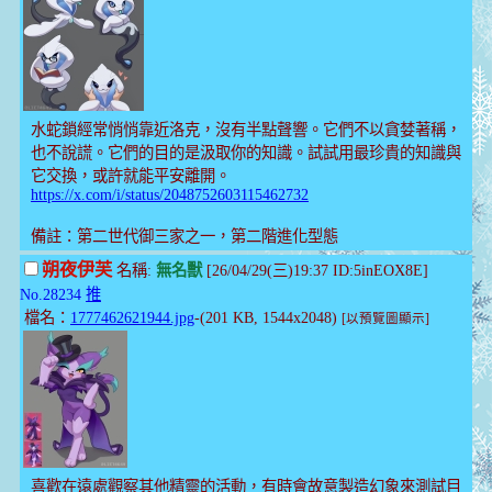
水蛇鎖經常悄悄靠近洛克，沒有半點聲響。它們不以貪婪著稱，
也不說謊。它們的目的是汲取你的知識。試試用最珍貴的知識與
它交換，或許就能平安離開。
https://x.com/i/status/2048752603115462732
備註：第二世代御三家之一，第二階進化型態
朔夜伊芙
名稱:
無名獸
[26/04/29(三)19:37 ID:5inEOX8E]
No.28234
推
檔名：
1777462621944.jpg
-(201 KB, 1544x2048)
[以預覽圖顯示]
喜歡在遠處觀察其他精靈的活動，有時會故意製造幻象來測試目