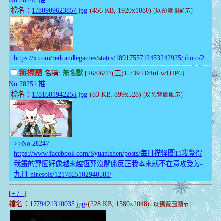
檔名：
1780909623857.jpg
-(456 KB, 1920x1080)
[以預覽圖顯示]
https://x.com/redcandlegames/status/1891755712453242925/photo/2
無標題
名稱:
無名獸
[26/06/17(三)15:39 ID:iuLw1HP6]
No.28251
推
檔名：
1781681942256.jpg
-(83 KB, 899x528)
[以預覽圖顯示]
>>No.28247
https://www.facebook.com/SyuanIshen/posts/每日描怪圖11我覺得
我畫的羿恆好像越來越恆羿沒關係反正我本來就不在意攻受ㄉ-
九日-ninesols/1217825102940581/
[
+ / -
]
檔名：
1779421310035.jpg
-(228 KB, 1580x2048)
[以預覽圖顯示]