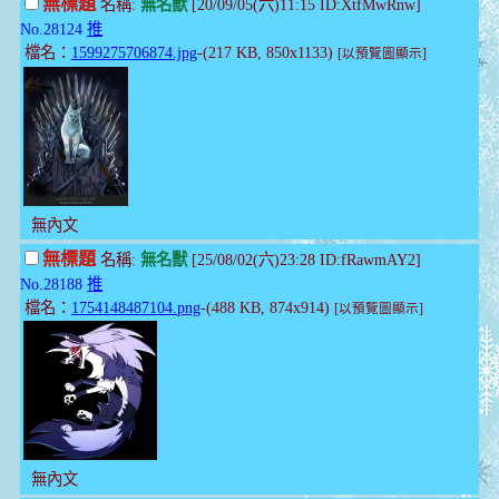
無標題
名稱:
無名獸
[20/09/05(六)11:15 ID:XtfMwRnw]
No.28124
推
檔名：
1599275706874.jpg
-(217 KB, 850x1133)
[以預覽圖顯示]
無內文
無標題
名稱:
無名獸
[25/08/02(六)23:28 ID:fRawmAY2]
No.28188
推
檔名：
1754148487104.png
-(488 KB, 874x914)
[以預覽圖顯示]
無內文