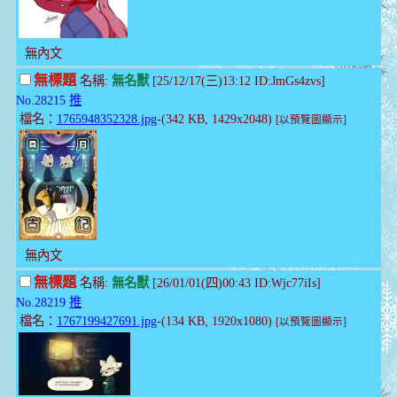
無內文
無標題
名稱:
無名獸
[25/12/17(三)13:12 ID:JmGs4zvs]
No.28215
推
檔名：
1765948352328.jpg
-(342 KB, 1429x2048)
[以預覽圖顯示]
無內文
無標題
名稱:
無名獸
[26/01/01(四)00:43 ID:Wjc77iIs]
No.28219
推
檔名：
1767199427691.jpg
-(134 KB, 1920x1080)
[以預覽圖顯示]