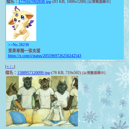
檔名：
1779167092838.jpg
-(83 KB, 1000x1200)
[以預覽圖顯示]
>>No.28238
里奧單獨一張支援
https://x.com/i/status/2055969726250242543
[
+ / -
]
檔名：
1588957120099.jpg
-(78 KB, 719x502)
[以預覽圖顯示]