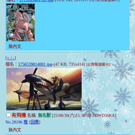
[以預覽圖顯示]
無內文
[
+ / -
]
檔名：
1756539014001.jpg
-(47 KB, 735x414)
[以預覽圖顯示]
有飛機
名稱:
無名獸
[25/08/30(六)15:30 ID:ZBWD56KA]
No.28196
推
[
回應
]
無內文