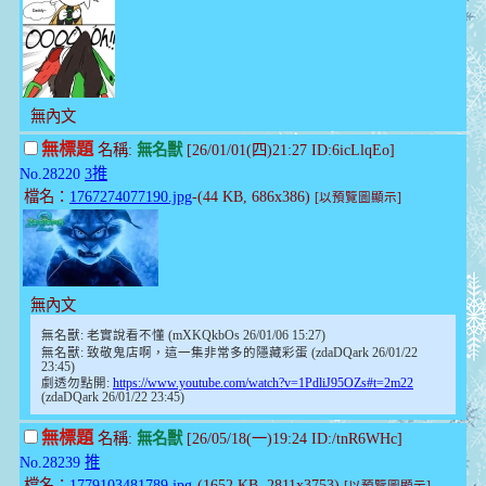
無內文
無標題
名稱:
無名獸
[26/01/01(四)21:27 ID:6icLlqEo]
No.28220
3推
檔名：
1767274077190.jpg
-(44 KB, 686x386)
[以預覽圖顯示]
無內文
無名獸: 老實說看不懂 (mXKQkbOs 26/01/06 15:27)
無名獸: 致敬鬼店啊，這一集非常多的隱藏彩蛋 (zdaDQark 26/01/22
23:45)
劇透勿點開:
https://www.youtube.com/watch?v=1PdliJ95OZs#t=2m22
(zdaDQark 26/01/22 23:45)
無標題
名稱:
無名獸
[26/05/18(一)19:24 ID:/tnR6WHc]
No.28239
推
檔名：
1779103481789.jpg
-(1652 KB, 2811x3753)