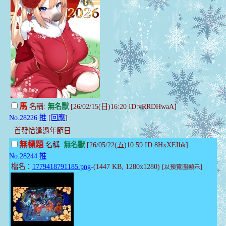
馬
名稱:
無名獸
[26/02/15(日)16:20 ID:vRRDHwaA]
No.28226
推
[
回應
]
首發恰逢過年節日
無標題
名稱:
無名獸
[26/05/22(五)10:59 ID:8HxXEIhk]
No.28244
推
檔名：
1779418791185.png
-(1447 KB, 1280x1280)
[以預覽圖顯示]