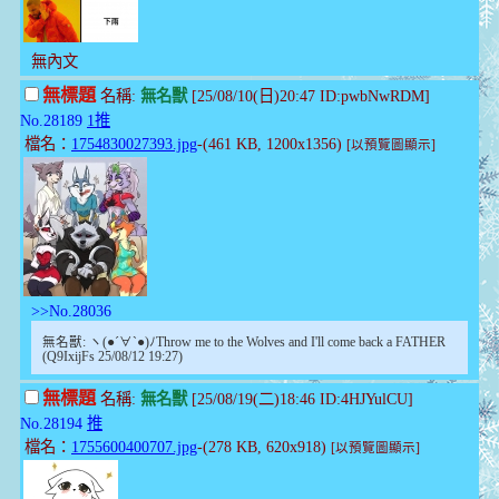
無內文
無標題
名稱:
無名獸
[25/08/10(日)20:47 ID:pwbNwRDM]
No.28189
1推
檔名：
1754830027393.jpg
-(461 KB, 1200x1356)
[以預覽圖顯示]
>>No.28036
無名獸: ヽ(●´∀`●)ﾉThrow me to the Wolves and I'll come back a FATHER
(Q9IxijFs 25/08/12 19:27)
無標題
名稱:
無名獸
[25/08/19(二)18:46 ID:4HJYulCU]
No.28194
推
檔名：
1755600400707.jpg
-(278 KB, 620x918)
[以預覽圖顯示]