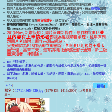
改善，管理員將會把問題動物快樂的帶去衛生所處理。
如出現嚴重筆戰串經由通報將會被直接刪除或消除部份筆戰言論。
如有人亂版引發糾紛、不能發文或有野生的工讀生出沒時，請至
通報版
回報
聊天室登入時不用輸入帳號密碼，直接登入後改名即可，只有管理員才需要
輸入帳密。
聊天室管理員的ID皆為
紅色粗體字
，請勿冒名。
獸相關討論群組 Skype: KemonoStar☆ (測試中，需要拉人，管理人闇鷲的帳
號: omega.core.cd)，歡迎大家多多利用:)
並
2013/Nov. 新增版規：圖片管理新條件，原作標明R18
且內容有上車情形者
即視為違規項目處理，檢舉有問
題圖片者請附上原作來源or網站，
只要確認為R18作品即立即刪除，如無R18則視為干擾版
面管理，黑單三天；還有請利用通報版進行通知，於主版
面通知者一律刪除。
DNP特別規定：
請勿張貼DNP名單內的作品，範圍包含該個人作品以及角色，如經發現一律
由管理員自動刪除
以下為DNP名單：哈姆太郎、古紀洛、阿翔、羅斯(Ross)、J.C.、狄亞克斯
(Deoxy)
[
+ / -
]
[
投稿
]
檔名：
1771143654430.jpg
-(1979 KB, 1416x2006)
[以預覽圖
顯示]