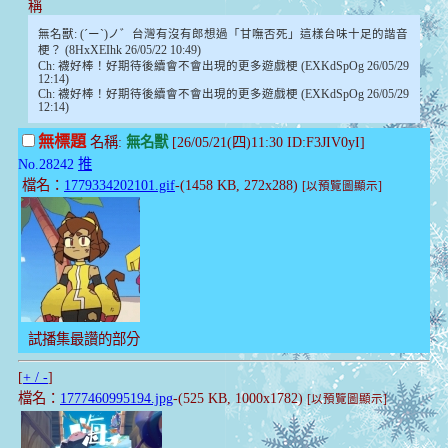
稱
無名獸: (´ー`)ノ゛台灣有沒有郎想過「甘嘸否死」這樣台味十足的諧音
梗？ (8HxXEIhk 26/05/22 10:49)
Ch: 襪好棒！好期待後續會不會出現的更多遊戲梗 (EXKdSpOg 26/05/29
12:14)
Ch: 襪好棒！好期待後續會不會出現的更多遊戲梗 (EXKdSpOg 26/05/29
12:14)
無標題
名稱:
無名獸
[26/05/21(四)11:30 ID:F3JIV0yI]
No.28242
推
檔名：
1779334202101.gif
-(1458 KB, 272x288)
[以預覽圖顯示]
試播集最讚的部分
[
+ / -
]
檔名：
1777460995194.jpg
-(525 KB, 1000x1782)
[以預覽圖顯示]