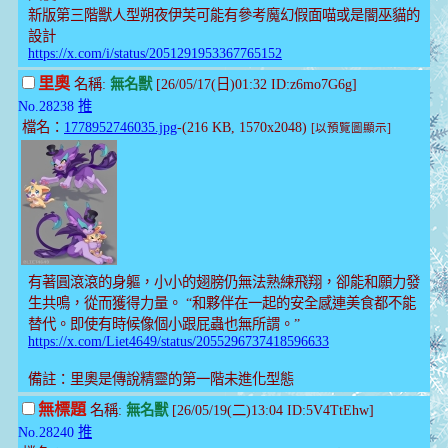
新版第三階獸人型朔夜伊芙可能有參考魔幻假面喵或是闇巫貓的
設計
https://x.com/i/status/2051291953367765152
里奧
名稱:
無名獸
[26/05/17(日)01:32 ID:z6mo7G6g]
No.28238
推
檔名：
1778952746035.jpg
-(216 KB, 1570x2048)
[以預覽圖顯示]
有著圓滾滾的身軀，小小的翅膀仍無法熟練飛翔，卻能和願力發
生共鳴，從而獲得力量。 “和夥伴在一起的安全感連美食都不能
替代。即使有時候像個小跟屁蟲也無所謂。”
https://x.com/Liet4649/status/2055296737418596633
備註：里奧是傳說精靈的第一階未進化型態
無標題
名稱:
無名獸
[26/05/19(二)13:04 ID:5V4TtEhw]
No.28240
推