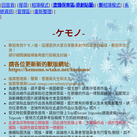
[
回首頁
] [
搜尋
] [
相簿模式
] [
塗鴉保育區(原創貼圖)
] [
新
相簿模式
] [
系
統資訊
] [
管理區
] [
重新整理
] [
]
-ケモノ-
歡迎來到ケモノ版，這裡是供大家分享獸系創作的交流討論區，歡迎各位交
流！
請仔細閱讀版規後再進行投稿及討論。
請各位更新新的獸版網址:
https://kemono.wtako.net/kemono/
版面管理員：闇鷲、管理員先生和太太。
版面管理員Gmail:
omega.core.infinity@gmail.com
為避免洗版，請不要每一張圖都發一個主題，請集中發表作品。
如是自繪作品請張貼在塗鴉保育區，在獸版的作品一律默認轉圖，若是禁止
無斷轉載的圖片經通報後也會直接刪除。
由於張貼此版的作品皆為默認轉圖，基於應有的尊重以及未來風氣著想，請
勿任意修改，塗抹所有貼在此處的作品以及圖片、照片。
發文時如需要避免冒用，請自行掛上Trip或Secure Tripcode(建議使用Secure
Tripcode，使用方式請參考投稿框下方的說明連結)。
此處為非限制級公開版面，因此請勿投稿上車／卡車類作品，過於性暗示，
露點，強調性器官描寫等一律撤除。
連續貼圖洗版、鬧版，筆戰，談論他人私事者管理員會先行警告/刪除，如不