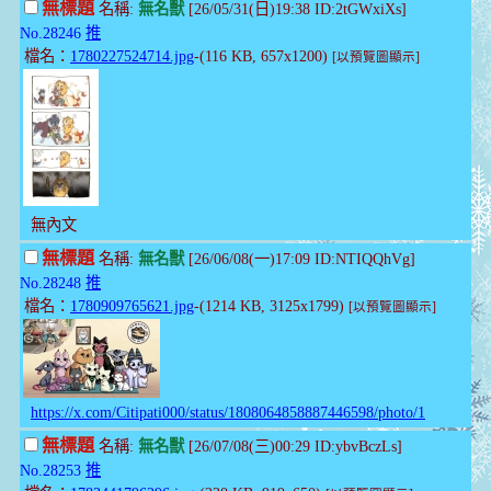
無標題
名稱:
無名獸
[26/05/31(日)19:38 ID:2tGWxiXs]
No.28246
推
檔名：
1780227524714.jpg
-(116 KB, 657x1200)
[以預覽圖顯示]
無內文
無標題
名稱:
無名獸
[26/06/08(一)17:09 ID:NTIQQhVg]
No.28248
推
檔名：
1780909765621.jpg
-(1214 KB, 3125x1799)
[以預覽圖顯示]
https://x.com/Citipati000/status/1808064858887446598/photo/1
無標題
名稱:
無名獸
[26/07/08(三)00:29 ID:ybvBczLs]
No.28253
推