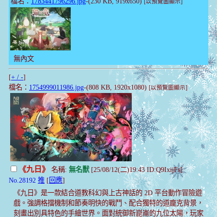
檔名：
1783441796296.jpg
-(230 KB, 919x650)
[以預覽圖顯示]
無內文
[
+ / -
]
檔名：
1754999011986.jpg
-(808 KB, 1920x1080)
[以預覽圖顯示]
《九日》
名稱:
無名獸
[25/08/12(二)19:43 ID:Q9IxijFs]
No.28192
推
[
回應
]
《九日》是一款結合道教科幻與上古神話的 2D 平台動作冒險遊
戲。強調格擋機制和節奏明快的戰鬥、配合獨特的道龐克背景，
刻畫出別具特色的手繪世界。面對統御新崑崙的九位太陽，玩家