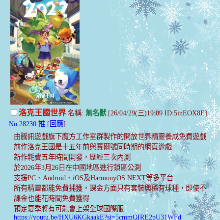
洛克王國世界
名稱:
無名獸
[26/04/29(三)19:09 ID:5inEOX8E]
No.28230
推
[
回應
]
由騰訊遊戲旗下魔方工作室群製作的開放世界精靈養成免費遊戲
前作洛克王國是十五年前與賽爾號同時期的網頁遊戲
新作耗費五年時間開發，歷經三次內測
於2026年3月26日在中國地區進行鎖區公測
支援PC、Android、iOS及HarmonyOS NEXT等多平台
所有精靈都能免費捕獲，課金方面只有套裝與稀有球種，即使不
課金也能花時間免費獲得
預定夏季將有可能會上架全球國際服
https://youtu.be/HXU6KGkaakE?si=5cmmQIRE2pU31WFd