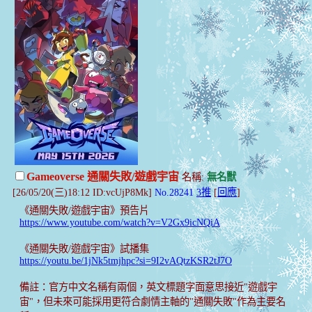
Gameoverse 通關失敗/遊戲宇宙
名稱:
無名獸
[26/05/20(三)18:12 ID:vcUjP8Mk]
No.28241
3推
[
回應
]
《通關失敗/遊戲宇宙》預告片
https://www.youtube.com/watch?v=V2Gx9icNQiA
《通關失敗/遊戲宇宙》試播集
https://youtu.be/1jNk5tmjhpc?si=9I2vAQtzKSR2tJ7O
備註：官方中文名稱有兩個，英文標題字面意思接近"遊戲宇
宙"，但未來可能採用更符合劇情主軸的"通關失敗"作為主要名