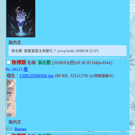
無內文
無名獸: 蒼藍雷霆主角獸化？ (wwp3wkls 20/08/18 22:47)
無標題
名稱:
無名獸
[20/09/03(四)18:36 ID:D4jbvH4A]
No.28123
推
檔名：
1599129360394.jpg
-(80 KB, 322x1278)
[以預覽圖顯示]
無內文
類別:
Beastars