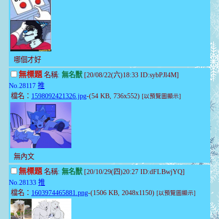
哪個才好
無標題
名稱:
無名獸
[20/08/22(六)18:33 ID:sybPJl4M]
No.28117
推
檔名：
1598092421326.jpg
-(54 KB, 736x552)
[以預覽圖顯示]
無內文
無標題
名稱:
無名獸
[20/10/29(四)20:27 ID:dFLBwjYQ]
No.28133
推
檔名：
1603974465881.png
-(1506 KB, 2048x1150)
[以預覽圖顯示]