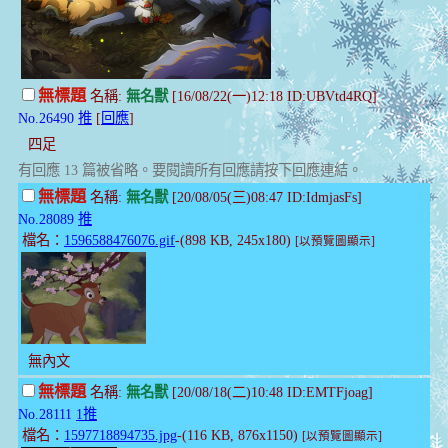
無標題
名稱:
無名獸
[16/08/22(一)12:18 ID:UBVtd4RQ]
No.26490
推
[
回應
]
四足
有回應 13 篇被省略。要閱讀所有回應請按下回應連結。
無標題
名稱:
無名獸
[20/08/05(三)08:47 ID:IdmjasFs]
No.28089
推
檔名：
1596588476076.gif
-(898 KB, 245x180)
[以預覽圖顯示]
無內文
無標題
名稱:
無名獸
[20/08/18(二)10:48 ID:EMTFjoag]
No.28111
1推
檔名：
1597718894735.jpg
-(116 KB, 876x1150)
[以預覽圖顯示]