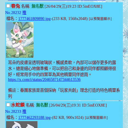
春兔
名稱:
無名獸
[26/04/29(三)19:23 ID:5inEOX8E]
No.28232
推
檔名：
1777461809890.jpg
-(233 KB, 1568x2048)
[以預覽圖顯示]
耳朵的皮膚呈透明玻璃狀，觸感柔軟，內部可以儲存更多的露
水。總是細心地做準備，可以把自己和身邊的同伴都照顧得很
好，經常用手中的四葉草為其他精靈同伴遮雨。
https://x.com/i/status/2046587147344613536
備註：春團家族是首個採納「玩家共創」理念打造的特色精靈系
列
水蛇鎖
名稱:
無名獸
[26/04/29(三)19:31 ID:5inEOX8E]
No.28233
推
檔名：
1777462293188.jpg
-(82 KB, 900x1024)
[以預覽圖顯示]