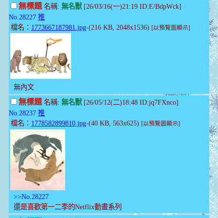
無標題
名稱:
無名獸
[26/03/16(一)21:19 ID:E/BdpWck]
No.28227
推
檔名：
1773667187981.jpg
-(216 KB, 2048x1536)
[以預覽圖顯示]
無內文
無標題
名稱:
無名獸
[26/05/12(二)18:48 ID:jq7FXnco]
No.28237
推
檔名：
1778582899810.jpg
-(40 KB, 563x625)
[以預覽圖顯示]
>>No.28227
還是喜歡第一二季的Netflix動畫系列