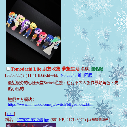
Tomodachi Life 朋友收集 夢想生活
名稱:
無名獸
[26/05/22(五)11:41 ID:tKhlw/hk]
No.28245
推
[
回應
]
最近很夯的心任天堂Switch遊戲，也有不少人製作獸類角色，先
貼小馬的
遊戲官方網站：
https://www.nintendo.com/jp/switch/blfga/index.html
[
+ / -
]
檔名：
1779271931246.jpg
-(861 KB, 2171x3072)
[以預覽圖顯示]