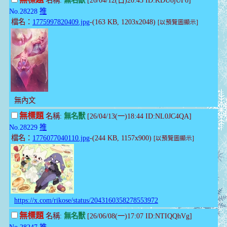
無標題
名稱:
無名獸
[26/04/12(日)20:43 ID:KDUojUFo]
No.28228
推
檔名：
1775997820409.jpg
-(163 KB, 1203x2048)
[以預覽圖顯示]
無內文
無標題
名稱:
無名獸
[26/04/13(一)18:44 ID:NL0JC4QA]
No.28229
推
檔名：
1776077040110.jpg
-(244 KB, 1157x900)
[以預覽圖顯示]
https://x.com/rikose/status/2043160358278553972
無標題
名稱:
無名獸
[26/06/08(一)17:07 ID:NTIQQhVg]
No.28247
推