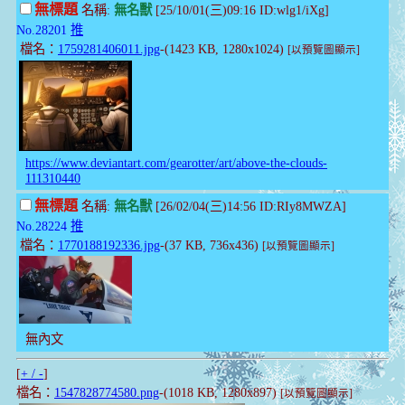
無標題
名稱:
無名獸
[25/10/01(三)09:16 ID:wlg1/iXg]
No.28201
推
檔名：
1759281406011.jpg
-(1423 KB, 1280x1024)
[以預覽圖顯示]
https://www.deviantart.com/gearotter/art/above-the-clouds-
111310440
無標題
名稱:
無名獸
[26/02/04(三)14:56 ID:RIy8MWZA]
No.28224
推
檔名：
1770188192336.jpg
-(37 KB, 736x436)
[以預覽圖顯示]
無內文
[
+ / -
]
檔名：
1547828774580.png
-(1018 KB, 1280x897)
[以預覽圖顯示]