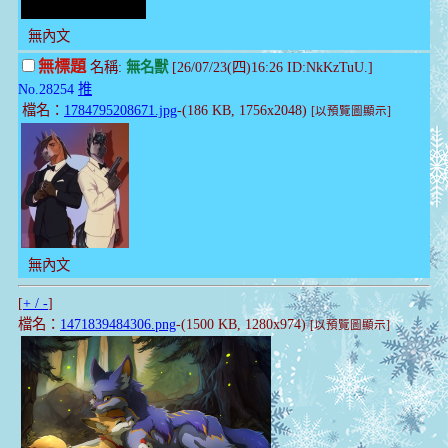
無內文
無標題
名稱:
無名獸
[26/07/23(四)16:26 ID:NkKzTuU.]
No.28254
推
檔名：
1784795208671.jpg
-(186 KB, 1756x2048)
[以預覽圖顯示]
無內文
[
+ / -
]
檔名：
1471839484306.png
-(1500 KB, 1280x974)
[以預覽圖顯示]