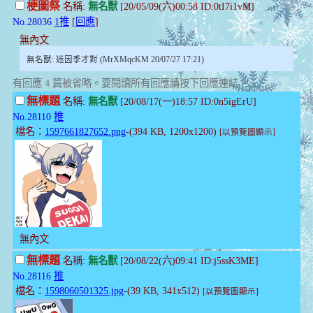
梗圖祭
名稱:
無名獸
[20/05/09(六)00:58 ID:0tI7i1vM]
No.28036
1推
[
回應
]
無內文
無名獸: 迷因季才對 (MrXMqcKM 20/07/27 17:21)
有回應 4 篇被省略。要閱讀所有回應請按下回應連結。
無標題
名稱:
無名獸
[20/08/17(一)18:57 ID:0n5igErU]
No.28110
推
檔名：
1597661827652.png
-(394 KB, 1200x1200)
[以預覽圖顯示]
無內文
無標題
名稱:
無名獸
[20/08/22(六)09:41 ID:j5ssK3ME]
No.28116
推
檔名：
1598060501325.jpg
-(39 KB, 341x512)
[以預覽圖顯示]