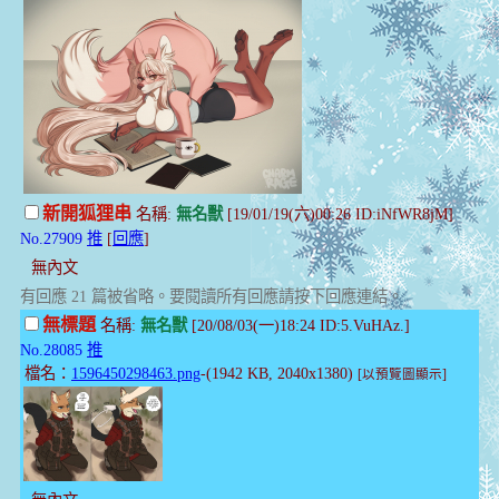
新開狐狸串
名稱:
無名獸
[19/01/19(六)00:26 ID:iNfWR8jM]
No.27909
推
[
回應
]
無內文
有回應 21 篇被省略。要閱讀所有回應請按下回應連結。
無標題
名稱:
無名獸
[20/08/03(一)18:24 ID:5.VuHAz.]
No.28085
推
檔名：
1596450298463.png
-(1942 KB, 2040x1380)
[以預覽圖顯示]