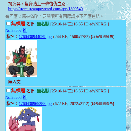
扮演羿，隻身踏上一條復仇血路。
https://store.steampowered.com/app/1809540
有回應 2 篇被省略。要閱讀所有回應請按下回應連結。
無標題
名稱:
無名獸
[25/10/14(二)16:35 ID:edyNFXG.]
No.28207
推
檔名：
1760430944059.jpg
-(244 KB, 1500x1782)
[以預覽圖顯示]
無內文
無標題
名稱:
無名獸
[25/10/14(二)16:36 ID:edyNFXG.]
No.28208
推
檔名：
1760430965285.jpg
-(672 KB, 2072x2112)
[以預覽圖顯示]