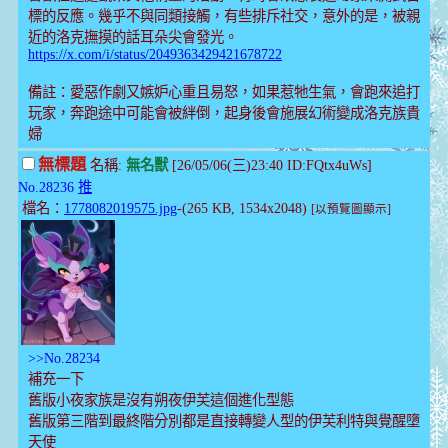
標的反應。幾乎不與同類接觸，有些排斥社交，意外的是，被親
近的洛克撫摸的話耳朵尖會發光。
https://x.com/i/status/2049363429421678722
備註：愛惡作劇又嫉妒心重且易怒，如果惹牠生氣，會跑來追打
玩家，奔跑途中可能會被絆倒，起身後會施展幻術變成洛克族貴
婦
無標題
名稱:
無名獸
[26/05/06(三)23:40 ID:FQtx4uWs]
No.28236
推
檔名：
1778082019575.jpg
-(265 KB, 1534x2048)
[以預覽圖顯示]
>>No.28234
補充一下
舊版小夜家族是沒有朔夜伊芙這個進化型態
舊版第三階到最終階分別都是直接轉變人型的伊芙利特與覺醒墮
天使