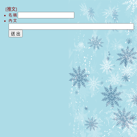
[推文]
名 稱
內 文