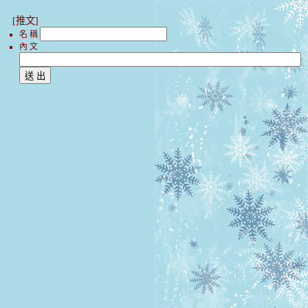
[推文]
名 稱
內 文