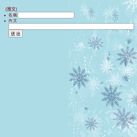
[推文]
名 稱
內 文