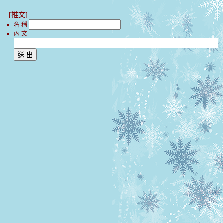
[推文]
名 稱
內 文