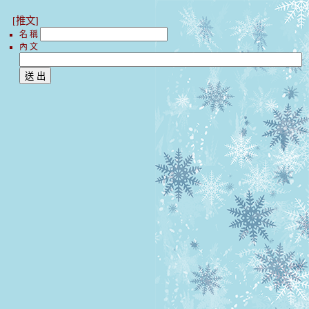
[推文]
名 稱
內 文