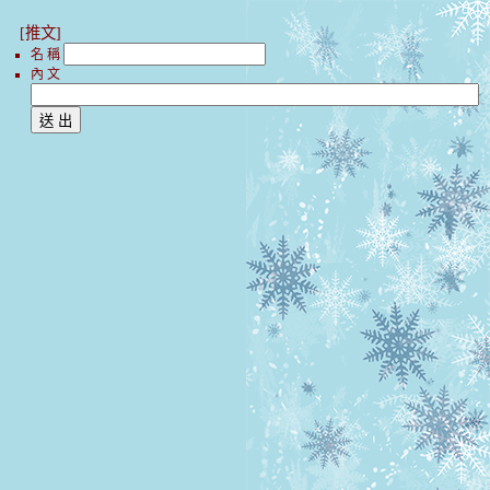
[推文]
名 稱
內 文