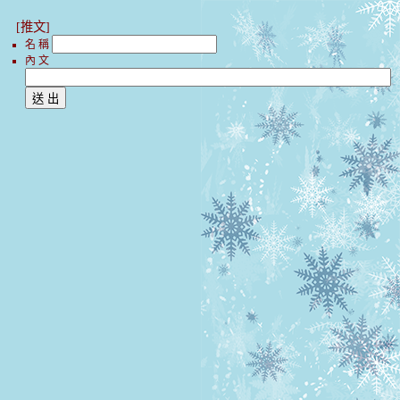
[推文]
名 稱
內 文