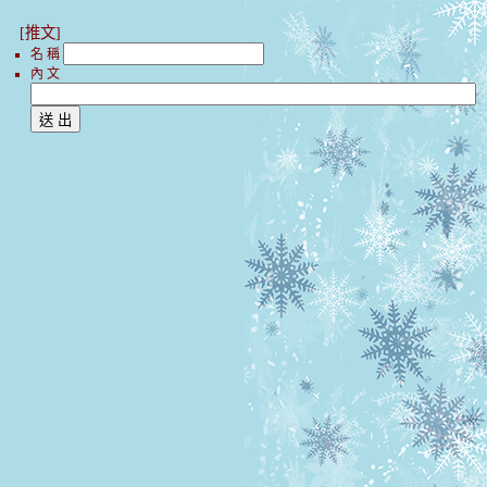
[推文]
名 稱
內 文