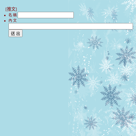
[推文]
名 稱
內 文