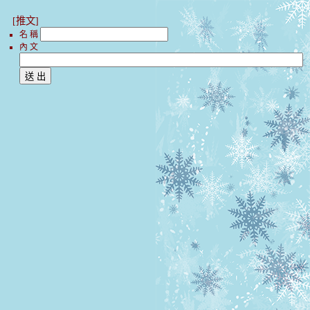
[推文]
名 稱
內 文