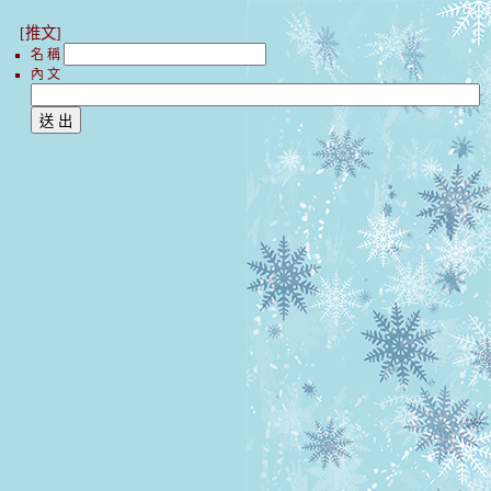
[推文]
名 稱
內 文