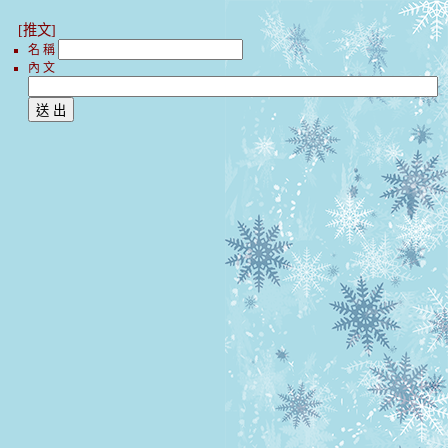
[推文]
名 稱
內 文