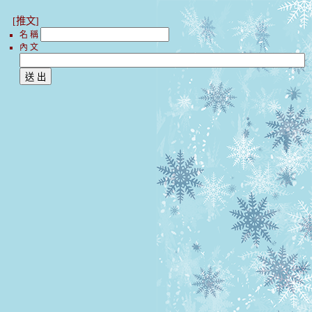
[推文]
名 稱
內 文