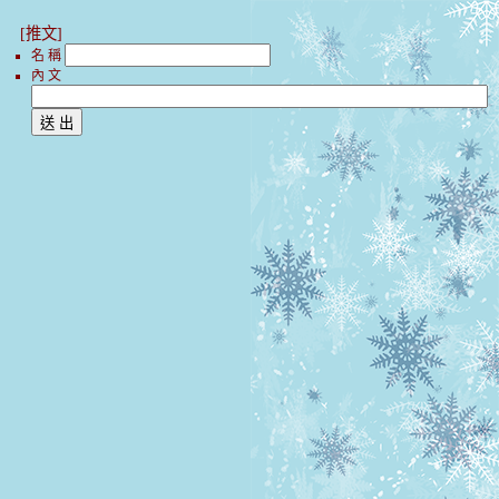
[推文]
名 稱
內 文