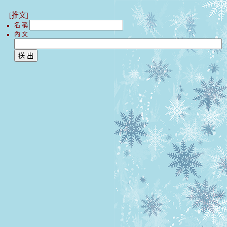
[推文]
名 稱
內 文