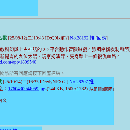
名獸
[25/08/12(二)19:43 ID:Q9IxijFs]
No.28192
推
[
回應
]
教科幻與上古神話的 2D 平台動作冒險遊戲。強調格擋機制和
御新崑崙的九位太陽，玩家扮演羿，隻身踏上一條復仇血路。
red.com/app/1809540
。要閱讀所有回應請按下回應連結。
獸
[25/10/14(二)16:35 ID:edyNFXG.]
No.28207
推
名：
1760430944059.jpg
-(244 KB, 1500x1782)
[以預覽圖顯示]
內文