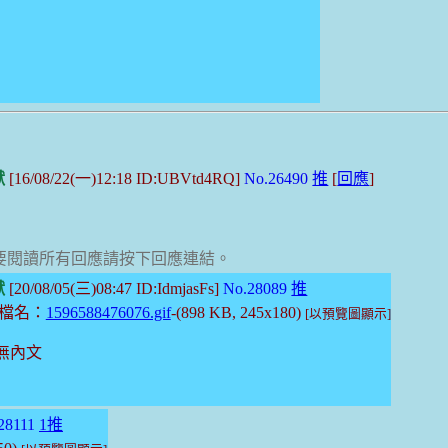
獸
[16/08/22(一)12:18 ID:UBVtd4RQ]
No.26490
推
[
回應
]
。要閱讀所有回應請按下回應連結。
獸
[20/08/05(三)08:47 ID:IdmjasFs]
No.28089
推
檔名：
1596588476076.gif
-(898 KB, 245x180)
[以預覽圖顯示]
無內文
28111
1推