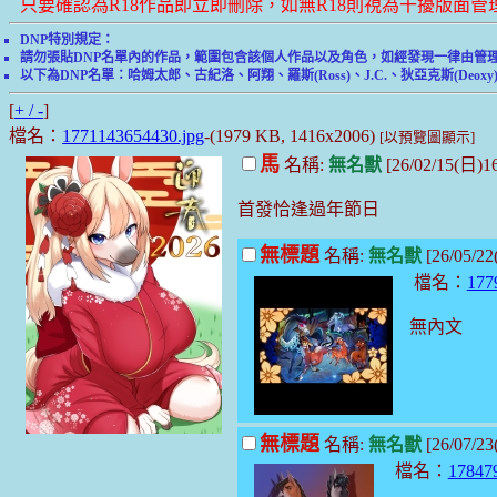
只要確認為R18作品即立即刪除，如無R18則視為干擾版面
DNP特別規定：
請勿張貼DNP名單內的作品，範圍包含該個人作品以及角色，如經發現一律由管
以下為DNP名單：哈姆太郎、古紀洛、阿翔、羅斯(Ross)、J.C.、狄亞克斯(Deoxy
[
+ / -
]
檔名：
1771143654430.jpg
-(1979 KB, 1416x2006)
[以預覽圖顯示]
馬
名稱:
無名獸
[26/02/15(日)
首發恰逢過年節日
無標題
名稱:
無名獸
[26/05/2
檔名：
177
無內文
無標題
名稱:
無名獸
[26/07/2
檔名：
17847