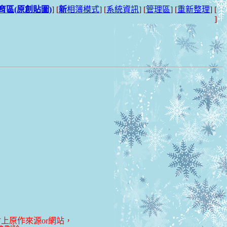
育區(原創貼圖)
] [
新
相簿模式
] [
系統資訊
] [
管理區
] [
重新整理
] [
]
上原作來源or網站，