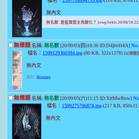
檔名：
1597718894735.jpg
-(116 KB, 876x11
無內文
無名獸: 蒼藍雷霆主角獸化？ (wwp3wkls 20/08/18 22:
無標題
名稱:
無名獸
[20/09/03(四)18:36 ID:D4jbvH4A]
No.
檔名：
1599129360394.jpg
-(80 KB, 322x1278)
[以預覽
無內文
類別:
Beastars
無標題
名稱:
無名獸
[20/09/05(六)11:15 ID:XtfMwRnw]
No
檔名：
1599275706874.jpg
-(217 KB, 850x11
無內文