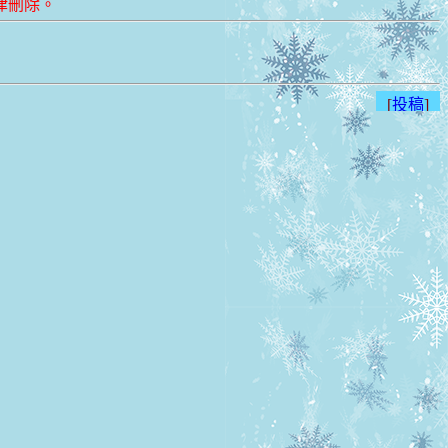
律刪除。
[
投稿
]