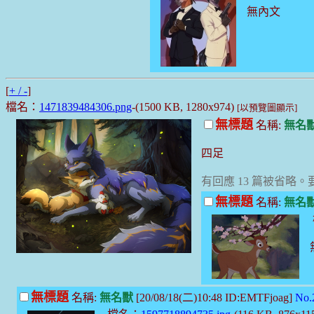
無內文
[
+ / -
]
檔名：
1471839484306.png
-(1500 KB, 1280x974)
[以預覽圖顯示]
無標題
名稱:
無名
四足
有回應 13 篇被省略
無標題
名稱:
無名
無標題
名稱:
無名獸
[20/08/18(二)10:48 ID:EMTFjoag]
No.