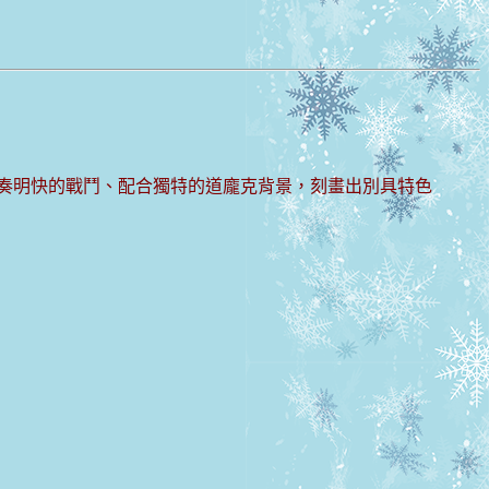
節奏明快的戰鬥、配合獨特的道龐克背景，刻畫出別具特色