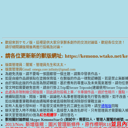
歡迎來到ケモノ版，這裡是供大家分享獸系創作的交流討論區，歡迎各位交流！
請仔細閱讀版規後再進行投稿及討論。
請各位更新新的獸版網址: https://kemono.wtako.net/ke
版面管理員：闇鷲、管理員先生和太太。
版面管理員Gmail:
omega.core.infinity@gmail.com
為避免洗版，請不要每一張圖都發一個主題，請集中發表作品。
如是自繪作品請張貼在塗鴉保育區，在獸版的作品一律默認轉圖，若是禁止無斷
由於張貼此版的作品皆為默認轉圖，基於應有的尊重以及未來風氣著想，請勿任
發文時如需要避免冒用，請自行掛上Trip或Secure Tripcode(建議使用Secure T
此處為非限制級公開版面，因此請勿投稿上車／卡車類作品，過於性暗示，露點
連續貼圖洗版、鬧版，筆戰，談論他人私事者管理員會先行警告/刪除，如不改善
如出現嚴重筆戰串經由通報將會被直接刪除或消除部份筆戰言論。
如有人亂版引發糾紛、不能發文或有野生的工讀生出沒時，請至
通報版
回報
聊天室登入時不用輸入帳號密碼，直接登入後改名即可，只有管理員才需要輸入
聊天室管理員的ID皆為
紅色粗體字
，請勿冒名。
獸相關討論群組 Skype: KemonoStar☆ (測試中，需要拉人，管理人闇鷲的帳號: ome
並且內
2013/Nov. 新增版規：圖片管理新條件，原作標明R18