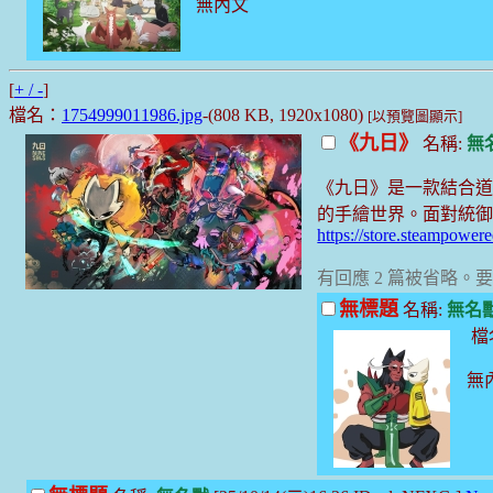
無內文
[
+ / -
]
檔名：
1754999011986.jpg
-(808 KB, 1920x1080)
[以預覽圖顯示]
《九日》
名稱:
無
《九日》是一款結合道
的手繪世界。面對統
https://store.steampowe
有回應 2 篇被省略
無標題
名稱:
無名
檔
無