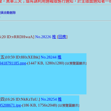
管理，黑單三天；還有請利用通報版進行通知，於主版面通知者一
理員自動刪除
)
16:20 ID:vRRDHwaA]
No.28226
推
[
回應
]
2(五)10:59 ID:8HxXEIhk]
No.28244
推
9418791185.png
-(1447 KB, 1280x1280)
[以預覽圖顯示]
3(四)16:26 ID:NkKzTuU.]
No.28254
推
95208671.jpg
-(186 KB, 1756x2048)
[以預覽圖顯示]