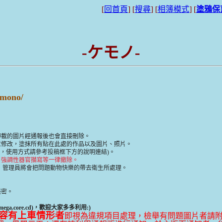
[
回首頁
] [
搜尋
] [
相簿模式
] [
塗鴉保
-ケモノ-
mono/
轉載的圖片經通報後也會直接刪除。
意修改，塗抹所有貼在此處的作品以及圖片、照片。
ripcode，使用方式請參考投稿框下方的說明連結)。
，強調性器官描寫等一律撤除。
，管理員將會把問題動物快樂的帶去衛生所處理。
帳密。
ga.core.cd)，歡迎大家多多利用:)
容有上車情形者
即視為違規項目處理，檢舉有問題圖片者請附