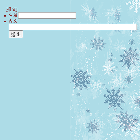
[推文]
名 稱
內 文