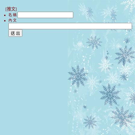
[推文]
名 稱
內 文