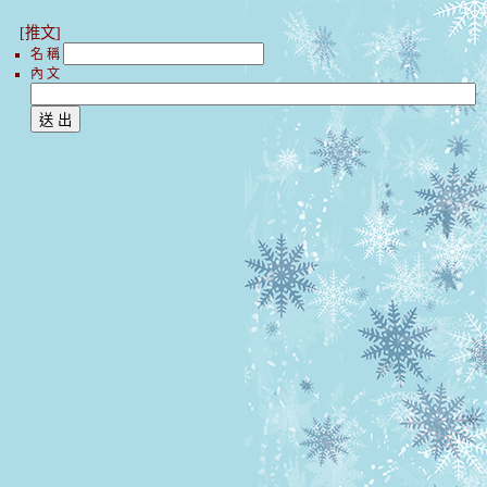
[推文]
名 稱
內 文