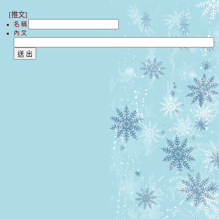
[推文]
名 稱
內 文