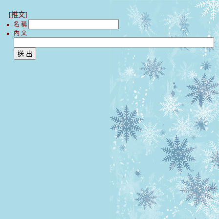
[推文]
名 稱
內 文