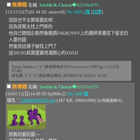
無標題
名稱:
Sewlde.K.Charat
◆KlZ49inP3Y
[13/12/21(六)01:44 ID:.nnawydI]
No.1459
2推
[
回應
]
因該也不太算是委託吧...
因為是案主找上門來的
他自己開個企劃然後邀請INKBUNNY上的畫師來畫底下留言的
人要的圖
然後就這樣子被找上門了
這20USD其實還畫得滿開心的XDXD
Furuki Rakuko: (´∀`)那個眼神好欠打wwwwww (19B75g.2 13/12/29
07:48)
無名獸: (ﾟ∀ﾟ)＜應該應該應該 (3KZ8GEVk 14/02/11 10:29)
無標題
名稱:
Sewlde.K.Charat
◆KlZ49inP3Y
[14/01/12(日)14:49 ID:SpJNlbc2]
No.1468
推
檔名：
1389509365833.jpg
-(187 KB, 1600x1000)
[以預覽圖顯示]
照舊的委託圖~~