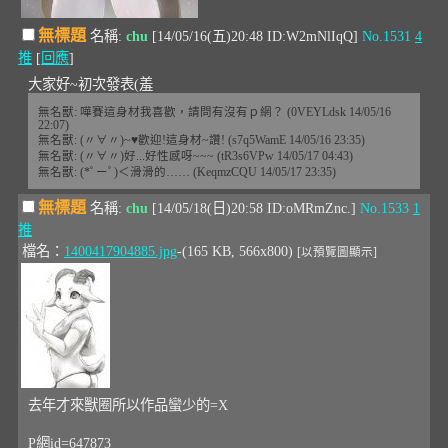
無標題
名稱:
chu
[14/05/16(五)20:48 ID:W2mNlIqQ]
No.1531
4
推
[
回應
]
大家好~初次發表(羞
無名獸: 嘩賽這身材我喜歡，請問有沒有ｐ網？ (0VEYLdsk 14/05/16
22:07)
無名獸: (〃∀〃)~♥歡迎!這身材~讚! (s7q5WamE 14/05/16 23:35)
無名獸: (〃∀〃)好...好性感呀~~~ (tR3s6VPw 14/05/17 04:43)
無名獸: (*ﾟーﾟ)＜滑滑的…… (KeqmzCQU 14/05/17 23:35)
無標題
名稱:
chu
[14/05/18(日)20:58 ID:oMRmZnc.]
No.1533
1
推
檔名：
1400417904885.jpg
-(165 KB, 566x800)
[以預覽圖顯示]
去年才來獸圈所以作品蠻少的=X
P網id=647873