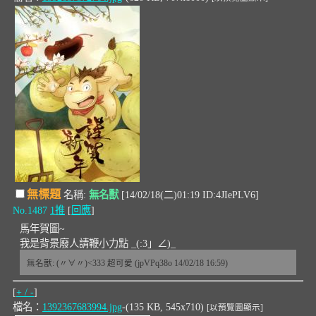
無標題
名稱:
無名獸
[14/02/18(二)01:19 ID:4JIePLV6]
No.1487
1推
[
回應
]
馬年賀圖~
我是背景廢人請鞭小力點 _(:3」∠)_
無名獸: (〃∀〃)<333 超可愛 (jpVPq38o 14/02/18 16:59)
[
+ / -
]
檔名：
1392367683994.jpg
-(135 KB, 545x710)
[以預覽圖顯示]