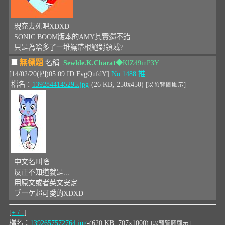
現充去死吧XDXD
SONIC BOOM版本的AMY其實還不錯
只是為啥多了一堆繃帶根絕對領域?
無標題
名稱:
Sewlde.K.Charat
◆KlZ49inP3Y
[14/02/20(四)05:09 ID:FvgQufdY]
No.1488
推
檔名：
1392844145295.jpg
-(26 KB, 250x450)
[以預覽圖顯示]
中文名叫啥...
反正不知道就是...
用原文或者英文安定...
ブーケ超可愛的XDXD
[
+ / -
]
檔名：
1392657572764.jpg
-(620 KB, 707x1000)
[以預覽圖顯示]