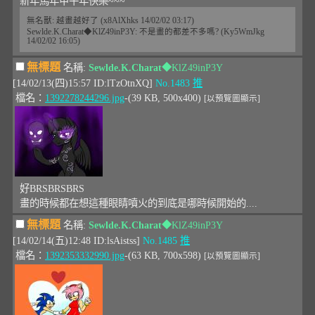
新年馬年甲午年快樂~~~
無名獸: 越畫越好了 (x8AlXhks 14/02/02 03:17)
Sewlde.K.Charat◆KlZ49inP3Y: 不是畫的都差不多嗎? (Ky5WmJkg
14/02/02 16:05)
無標題
名稱:
Sewlde.K.Charat
◆KlZ49inP3Y
[14/02/13(四)15:57 ID:lTzOtnXQ]
No.1483
推
檔名：
1392278244296.jpg
-(39 KB, 500x400)
[以預覽圖顯示]
好BRSBRSBRS
畫的時候都在想這種眼睛噴火的到底是哪時候開始的....
無標題
名稱:
Sewlde.K.Charat
◆KlZ49inP3Y
[14/02/14(五)12:48 ID:lsAistss]
No.1485
推
檔名：
1392353332990.jpg
-(63 KB, 700x598)
[以預覽圖顯示]