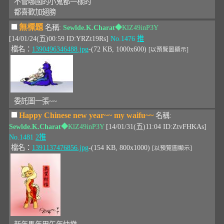
不管哪國的小鬼都一樣的
都喜歡加翅膀
無標題
名稱:
Sewlde.K.Charat
◆KlZ49inP3Y
[14/01/24(五)00:59 ID:YRZt19Rs]
No.1476
推
檔名：
1390496346488.jpg
-(72 KB, 1000x600)
[以預覽圖顯示]
委託圖一張~~
Happy Chinese new year~~ my waifu~~
名稱:
Sewlde.K.Charat
◆KlZ49inP3Y
[14/01/31(五)11:04 ID:ZtvFHKAs]
No.1481
2推
檔名：
1391137476856.jpg
-(154 KB, 800x1000)
[以預覽圖顯示]