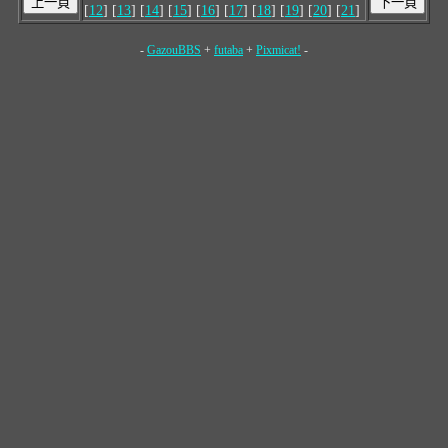
[
12
] [
13
] [
14
] [
15
] [
16
] [
17
] [
18
] [
19
] [
20
] [
21
]
-
GazouBBS
+
futaba
+
Pixmicat!
-