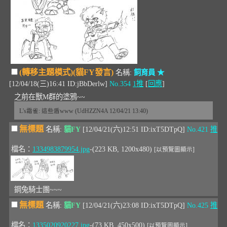
(轉移主題模式)(貓FY發言)
名稱:
飼育員 ★
[12/04/18(三)16:41 ID:jBbDerlw]
No.354
1推
[
回應
]
之前在獸M群的塗鴉~~
L's霜雀: 這些盾www (UdHZZN4A 12/04/21 13:40)
無標題
名稱:
貓FY
[12/04/21(六)12:51 ID:ixT5DTpQ]
No.421
推
檔名：
1334983879954.jpg
-(223 KB, 1200x480)
[以預覽圖顯示]
鋼兔騎士團~~~
無標題
名稱:
貓FY
[12/04/21(六)23:08 ID:ixT5DTpQ]
No.425
推
檔名：
1335020920227.jpg
-(73 KB, 450x500)
[以預覽圖顯示]