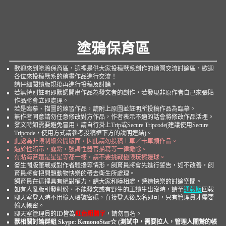
塗鴉保育區
歡迎來到塗鴉保育區，這裡是供大家投稿獸系創作的繪圖交流討論區，歡迎
各位來投稿獸系的繪畫作品進行交流！
請仔細閱讀版規後再進行投稿及討論。
若無特別註明即默認開串作品為發文者的創作，若發現非原作者自己來張貼
作品將會立即處理。
若是臨摹、描圖的練習作品，請附上原圖並註明所投稿作品為臨摹。
無作者同意請勿任意修改對方作品，作者表示不適的話會將修改作品活埋。
發文時如需要避免冒用，請自行掛上Trip或Secure Tripcode(建議使用Secure
Tripcode，使用方式請參考投稿框下方的說明連結)。
此處為非限制級公開版面，因此請勿投稿上車／卡車類作品。
過於性暗示，露點，強調性器官描寫等一律撤除。
有貼海苔還是星星等都一樣，請不要挑戰極限玩擦邊球。
發生鬧版筆戰或對作者騷擾等情形，飼育員將會先進行警告，如不改善，飼
育員將會把問題動物快樂的帶去衛生所處理。
飼育員在這裡具有絕對權力，請大家和睦相處，營造快樂的討論空間。
如有人亂版引發糾紛、不能發文或有野生的工讀生出沒時，請至
通報版
回報
聊天室登入時不用輸入帳號密碼，直接登入後改名即可，只有管理員才需要
輸入帳密。
聊天室管理員的ID皆為
紅色粗體字
，請勿冒名。
獸相關討論群組 Skype: KemonoStar☆ (測試中，需要拉人，管理人闇鷲的帳