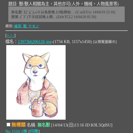
題目: 獸/獸人相關為主，其他亦可(人外，機械，人物風景等)
無名獸: Σ(ﾟдﾟ)｡o０以為是晚上8點開始… (U.mX/Urc 14/04/19 23:16)
闇鷲: (ﾟ3ﾟ)下次試試晚上開... (Zz9cTCL2 14/04/20 02:56)
類別:
繪茶
,
獸
,
ケモノ
[
+ / -
]
檔名：
1397366206126.jpg
-(1734 KB, 1157x1450)
[以預覽圖顯示]
無標題
名稱:
無名獸
[14/04/13(日)13:16 ID:K9L5QdSU]
No.1510
2推
[
回應
]