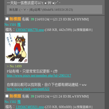
一天貼一張應該還可以?( ●´艸`●)･ﾟ･
無名獸: (・∀・)有p站嗎? (60xtleFk 14/03/24 20:23)
無標題
名稱:
39
[14/03/24(一)21:23 ID:BLwYHYMM]
No.1501
推
檔名：
1395667406770.png
-(168 KB, 442x599)
[以預覽圖顯示]
> No.1499
P站有唷，只是常常忘記更新。(炸
http://www.pixiv.net/member.php?id=2901317
在噗浪比較可以找到我，自介下也都有網站連結。ww
http://www.plurk.com/nm6322
無標題
名稱:
39
[14/03/24(一)21:24 ID:BLwYHYMM]
No.1502
推
檔名：
1395667485921.png
-(233 KB, 600x600)
[以預覽圖顯示]