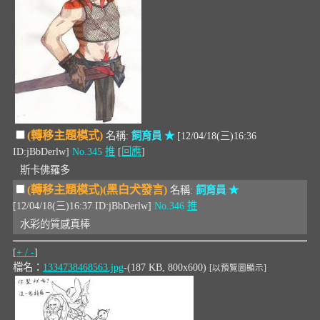
(轉移主題模式)
名稱:
飼育員 ★
[12/04/18(三)16:36
ID:jBbDerlw]
No.345
推
[
回應
]
斯卡佛羅多
(轉移主題模式)(黑白犬發言)
名稱:
飼育員 ★
[12/04/18(三)16:37 ID:jBbDerlw]
No.346
推
水彩的質感真棒
[
+ / -
]
檔名：
1334738468563.jpg
-(187 KB, 800x600)
[以預覽圖顯示]