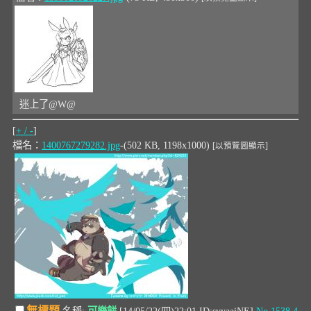
迷上了@W@
[
+ / -
]
檔名：
1400767279282.jpg
-(502 KB, 1198x1000)
[以預覽圖顯示]
無標題
名稱:
可樂餅
[14/05/22(四)22:01 ID:svyaaiNE]
No.1538
4