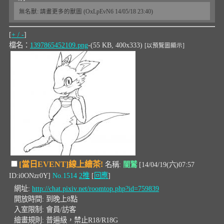
無名獸: 請畫更多的獸圖 (OxLpEvN6 14/05/18 23:40)
[
+ / -
]
檔名：
1397865452109.png
-(55 KB, 400x333)
[以預覽圖顯示]
[當日EVENT]線上繪茶!
名稱:
闇鷲
[14/04/19(六)07:57
ID:i0ONzr0Y]
No.1514
2推
[
回應
]
網址:
http://chat.pixiv.net/roomtop.php?id=759839
開放時間: 到晚上8點
入室限制: 會員/訪客
繪畫規則: 普遍級，禁止R18/R18G