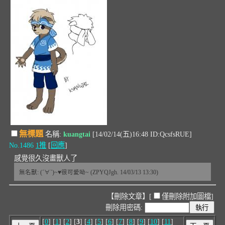
無標題
名稱:
kuangtai
[14/02/14(五)16:48 ID:QcsfsRUE]
No.1486
1推
[
回應
]
感覺很久沒畫獸人了
無名獸: (´∀`)~♥很可愛呦~ (ZPYQJgh. 14/03/13 13:30)
【刪除文章】[
僅刪除附加圖檔
]
刪除用密碼:
[
0
] [
1
] [
2
] [
3
] [
4
] [
5
] [
6
] [
7
] [
8
] [
9
] [
10
] [
11
]