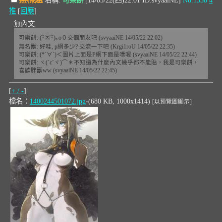
推
[
回應
]
無內文
可樂餅: (･ิ㉨･ิ)｡o０交個朋友吧 (svyaaiNE 14/05/22 22:02)
無名獸: 好哇, p網多少? 交流一下吧 (Krgi1roU 14/05/22 22:35)
可樂餅: (*´∀`)＜圖片上面是P網下面是噗喔 (svyaaiNE 14/05/22 22:44)
可樂餅: ヾ(´ε`ヾ)⌒＊不知道為什麼內文幾乎都不能貼，我是可樂餅，
喜歡胖獸ww (svyaaiNE 14/05/22 22:45)
[
+ / -
]
檔名：
1400244501072.jpg
-(680 KB, 1000x1414)
[以預覽圖顯示]