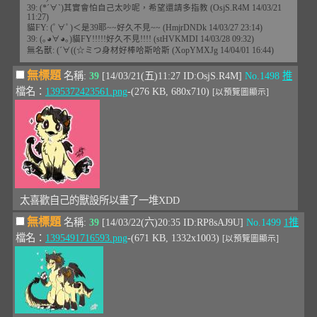
39: (*´∀`)其實會怕自己太吵呢，希望還請多指教 (OsjS.R4M 14/03/21
11:27)
貓FY: (ﾟ∀ﾟ)＜是39耶~~好久不見~~ (HmjrDNDk 14/03/27 23:14)
39: (｡◕∀◕｡)貓FY!!!!!好久不見!!!! (stHVKMDI 14/03/28 09:32)
無名獸: (´∀((☆ミつ身材好棒哈斯哈斯 (XopYMXJg 14/04/01 16:44)
無標題
名稱:
39
[14/03/21(五)11:27 ID:OsjS.R4M]
No.1498
推
檔名：
1395372423561.png
-(276 KB, 680x710)
[以預覽圖顯示]
太喜歡自己的獸設所以畫了一堆XDD
無標題
名稱:
39
[14/03/22(六)20:35 ID:RP8sAJ9U]
No.1499
1推
檔名：
1395491716593.png
-(671 KB, 1332x1003)
[以預覽圖顯示]