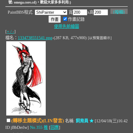
號: omega.core.cd)，歡迎大家多多利用:)
PaintBBS程式:
寬
x高
[
投稿
]
作畫記錄
使用先前繪圖
[
+ / -
]
檔名：
1334738551541.png
-(287 KB, 477x900)
[以預覽圖顯示]
(轉移主題模式)(LIN發言)
名稱:
飼育員 ★
[12/04/18(三)16:42
ID:jBbDerlw]
No.355
推
[
回應
]