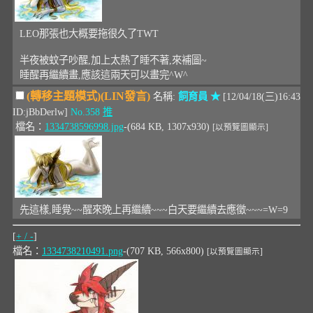
LEO那張也大概要拖很久了TWT
半夜被蚊子吵醒,加上太熱了睡不著,來補圖~
睡醒再繼續畫,應該這兩天可以畫完^W^
(轉移主題模式)(LIN發言)
名稱:
飼育員 ★
[12/04/18(三)16:43
ID:jBbDerlw]
No.358
推
檔名：
1334738596998.jpg
-(684 KB, 1307x930)
[以預覽圖顯示]
先這樣,睡覺~~醒來晚上再繼續~~~白天要繼續去應徵~~~=W=9
[
+ / -
]
檔名：
1334738210491.png
-(707 KB, 566x800)
[以預覽圖顯示]