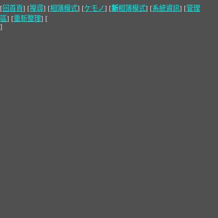
[
回首頁
] [
搜尋
] [
相簿模式
] [
ケモノ
] [
新
相簿模式
] [
系統資訊
] [
管理
區
] [
重新整理
] [
]