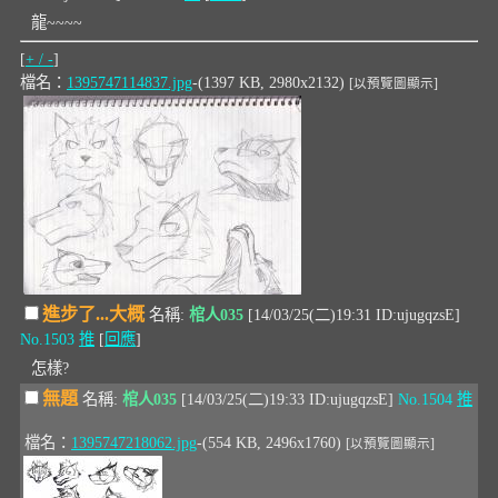
龍~~~~
[
+ / -
]
檔名：
1395747114837.jpg
-(1397 KB, 2980x2132)
[以預覽圖顯示]
進步了...大概
名稱:
棺人035
[14/03/25(二)19:31 ID:ujugqzsE]
No.1503
推
[
回應
]
怎樣?
無題
名稱:
棺人035
[14/03/25(二)19:33 ID:ujugqzsE]
No.1504
推
檔名：
1395747218062.jpg
-(554 KB, 2496x1760)
[以預覽圖顯示]