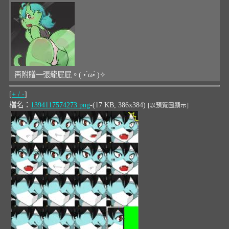
再附贈一張龍屁屁。( • ̀ω•́ )✧
[
+ / -
]
檔名：
1394117574273.png
-(17 KB, 386x384)
[以預覽圖顯示]