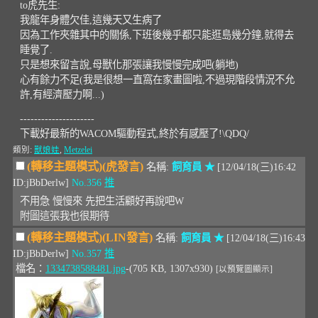
to虎先生:
我龍年身體欠佳,這幾天又生病了
因為工作夾雜其中的關係,下班後幾乎都只能逛島幾分鐘,就得去
睡覺了.
只是想來留言說,母獸化那張讓我慢慢完成吧(躺地)
心有餘力不足(我是很想一直窩在家畫圖啦,不過現階段情況不允
許,有經濟壓力啊...)
---------------------
下載好最新的WACOM驅動程式,終於有感壓了!\QDQ/
類別:
獸娘娃
,
Metzelei
(轉移主題模式)(虎發言)
名稱:
飼育員 ★
[12/04/18(三)16:42
ID:jBbDerlw]
No.356
推
不用急 慢慢來 先把生活顧好再說吧W
附圖這張我也很期待
(轉移主題模式)(LIN發言)
名稱:
飼育員 ★
[12/04/18(三)16:43
ID:jBbDerlw]
No.357
推
檔名：
1334738588481.jpg
-(705 KB, 1307x930)
[以預覽圖顯示]