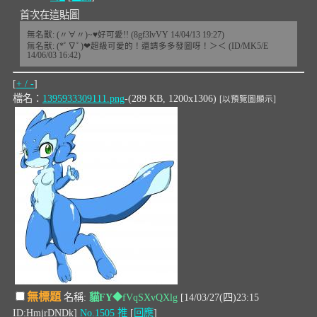
首次在這貼圖
無名獸: (〃∀〃)~♥好可愛!! (8gf3lvVY 14/04/13 19:27)
無名獸: (*ﾟ∇ﾟ)❤超級可愛的！還請多多發圖呀！＞＜ (ID/MK5/E
14/06/03 16:42)
[
+ / -
]
檔名：
1395933309111.png
-(289 KB, 1200x1306)
[以預覽圖顯示]
無標題
名稱:
貓FY
◆fVqSXvQXlg
[14/03/27(四)23:15
ID:HmjrDNDk]
No.1505
推
[
回應
]