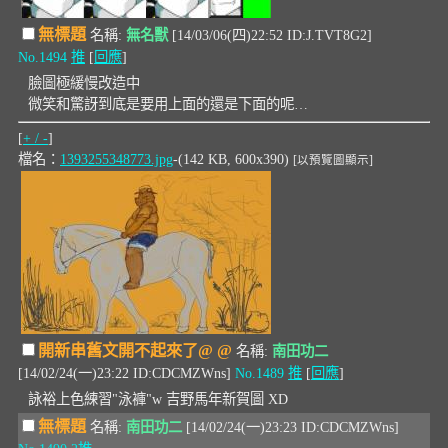
無標題
名稱:
無名獸
[14/03/06(四)22:52 ID:J.TVT8G2]
No.1494
推
[
回應
]
臉圖極緩慢改造中
微笑和驚訝到底是要用上面的還是下面的呢…
[
+ / -
]
檔名：
1393255348773.jpg
-(142 KB, 600x390)
[以預覽圖顯示]
開新串舊文開不起來了@ @
名稱:
南田功二
[14/02/24(一)23:22 ID:CDCMZWns]
No.1489
推
[
回應
]
詠裕上色練習"泳褲"w 吉野馬年新賀圖 XD
無標題
名稱:
南田功二
[14/02/24(一)23:23 ID:CDCMZWns]