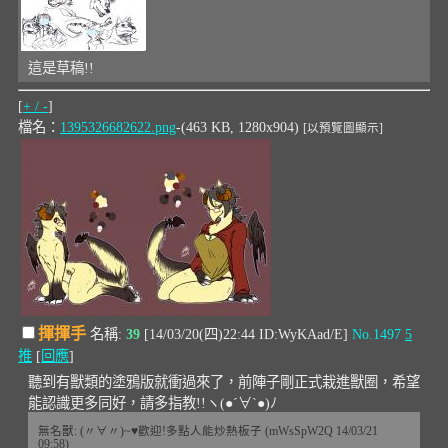
這是草稿!!
[
+ / -
]
檔名：
1395326682622.png
-(463 KB, 1280x904)
[以預覽圖顯示]
揮揮手
名稱:
39
[14/03/20(四)22:44 ID:WyKAad/E]
No.1497
5
推
[
回應
]
聽到有獸類的塗鴉版就衝過來了，前陣子剛正式栽進獸圈，希望
能認識更多同好，請多指教!!ヽ(●´∀`●)ﾉ
無名獸: (〃∀〃)~♥歡迎!多點人能炒熱板子 (mWsSpW2Q 14/03/21
09:58)