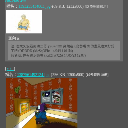
No.1490
2推
檔名：
1393255434803.jpg
-(69 KB, 1232x800)
[以預覽圖顯示]
無內文
池: 也太久沒看到功二哥了@@!!!!! 突然在K島發現 你的畫風也太好認
了吧xDDDDD (MeSqOFhc 14/04/11 01:54)
無名獸: 你有進步過嗎 (KdQIWX2A 14/05/23 12:07)
[
+ / -
]
檔名：
1387561492124.jpg
-(256 KB, 1300x900)
[以預覽圖顯示]