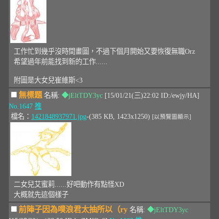
工作忙到幾乎沒時間畫圖，不過下個月開始又要恢復無職Orz
希望過年前能找到新的工作......
附圖是大女兒崔維斯<3
無標題
名稱:
◆jEltTDY3yc
[15/01/21(三)22:02 ID:/ewjy/HA]
No.1647
推
檔名：
1421848937971.jpg
-(385 KB, 1423x1250)
[以預覽圖顯示]
二女兒艾蜜莉......好吧動作有點怪XD
大概就先這個樣子
前陣子因為噗浪君太抽所以（ry
名稱:
◆jEltTDY3yc