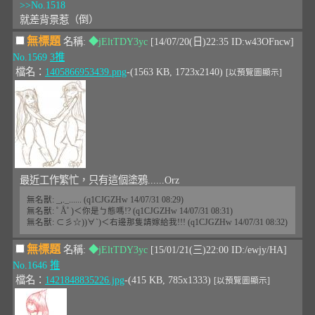
>>No.1518
就差背景惹（倒）
無標題
名稱:
◆jEltTDY3yc
[14/07/20(日)22:35 ID:w43OFncw]
No.1569
3推
檔名：
1405866953439.png
-(1563 KB, 1723x2140)
[以預覽圖顯示]
最近工作繁忙，只有這個塗鴉......Orz
無名獸: _,._...... (q1CJGZHw 14/07/31 08:29)
無名獸: ﾟÅﾟ)＜你是ㄅ態嗎!? (q1CJGZHw 14/07/31 08:31)
無名獸: ⊂彡☆))∀`)＜右邊那隻請嫁給我!!! (q1CJGZHw 14/07/31 08:32)
無標題
名稱:
◆jEltTDY3yc
[15/01/21(三)22:00 ID:/ewjy/HA]
No.1646
推
檔名：
1421848835226.jpg
-(415 KB, 785x1333)
[以預覽圖顯示]