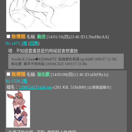
無標題
名稱:
駒流
[14/01/16(四)23:46 ID:LNmHhcAA]
No.1473
2推
[
回應
]
嗯...不知道要畫甚麼的時候就會想畫她
Sewlde.K.Charat◆KlZ49inP3Y: 狐狸類的首選 (pj.0sh8I 14/01/17 11:18)
無名獸: 萬年不倒肉狐 (A9vhC2GE 14/01/17 21:46)
無標題
名稱:
無名獸
[14/05/08(四)12:46 ID:idXFBy1s]
No.1528
2推
檔名：
1399524371434.jpg
-(201 KB, 518x800)
[以預覽圖顯示]