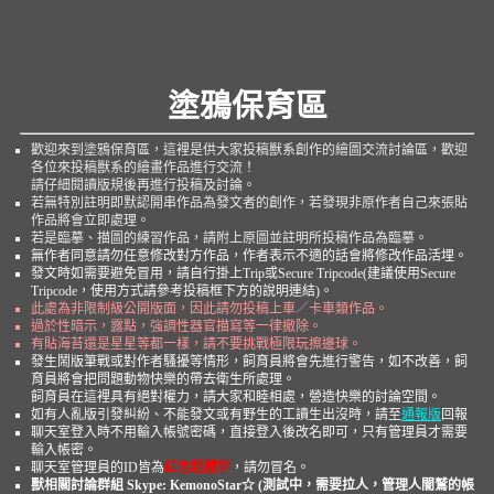
塗鴉保育區
歡迎來到塗鴉保育區，這裡是供大家投稿獸系創作的繪圖交流討論區，歡迎
各位來投稿獸系的繪畫作品進行交流！
請仔細閱讀版規後再進行投稿及討論。
若無特別註明即默認開串作品為發文者的創作，若發現非原作者自己來張貼
作品將會立即處理。
若是臨摹、描圖的練習作品，請附上原圖並註明所投稿作品為臨摹。
無作者同意請勿任意修改對方作品，作者表示不適的話會將修改作品活埋。
發文時如需要避免冒用，請自行掛上Trip或Secure Tripcode(建議使用Secure
Tripcode，使用方式請參考投稿框下方的說明連結)。
此處為非限制級公開版面，因此請勿投稿上車／卡車類作品。
過於性暗示，露點，強調性器官描寫等一律撤除。
有貼海苔還是星星等都一樣，請不要挑戰極限玩擦邊球。
發生鬧版筆戰或對作者騷擾等情形，飼育員將會先進行警告，如不改善，飼
育員將會把問題動物快樂的帶去衛生所處理。
飼育員在這裡具有絕對權力，請大家和睦相處，營造快樂的討論空間。
如有人亂版引發糾紛、不能發文或有野生的工讀生出沒時，請至
通報版
回報
聊天室登入時不用輸入帳號密碼，直接登入後改名即可，只有管理員才需要
輸入帳密。
聊天室管理員的ID皆為
紅色粗體字
，請勿冒名。
獸相關討論群組 Skype: KemonoStar☆ (測試中，需要拉人，管理人闇鷲的帳