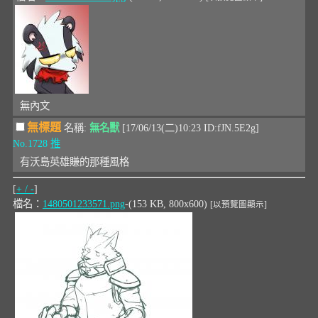
無內文
無標題
名稱:
無名獸
[17/06/13(二)10:23 ID:fJN.5E2g]
No.1728
推
有沃島英雄賺的那種風格
[
+ / -
]
檔名：
1480501233571.png
-(153 KB, 800x600)
[以預覽圖顯示]