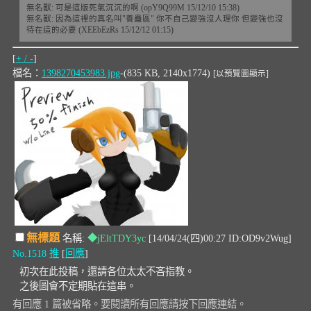
無名獸: 可是這版死氣沉沉的啊 (opY9Q99M 15/12/10 15:38)
無名獸: 因為這裡的真名叫"養蠱區" 你不自己變強沒人理你 但變強也沒
待在這的必要 (XEEbEzRs 15/12/12 01:15)
[
+ / -
]
檔名：
1398270453983.jpg
-(835 KB, 2140x1774)
[以預覽圖顯示]
無標題
名稱:
◆jEltTDY3yc
[14/04/24(四)00:27 ID:OD9v2Wug]
No.1518
推
[
回應
]
初次在此投稿，還請各位太太不吝指教。
之後圖會不定期貼在這串。
有回應 1 篇被省略。要閱讀所有回應請按下回應連結。