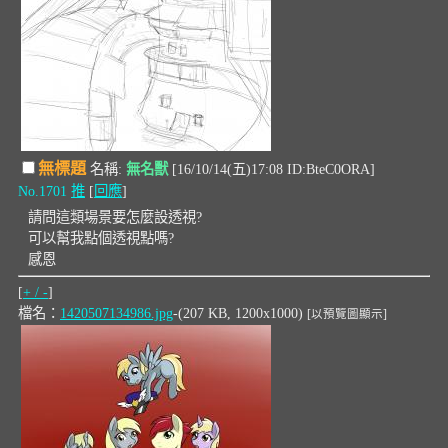
無標題
名稱:
無名獸
[16/10/14(五)17:08 ID:BteC0ORA]
No.1701
推
[
回應
]
請問這類場景要怎麼設透視?
可以幫我點個透視點嗎?
感恩
[
+ / -
]
檔名：
1420507134986.jpg
-(207 KB, 1200x1000)
[以預覽圖顯示]