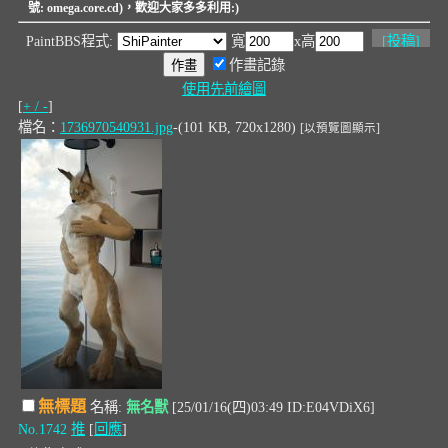
號: omega.core.cd)，歡迎大家多多利用:)
PaintBBS程式:
寬
x高
[
投稿
]
作畫記錄
使用先前繪圖
[
+ / -
]
檔名：
1736970540931.jpg
-(101 KB, 720x1280)
[以預覽圖顯示]
無標題
名稱:
無名獸
[25/01/16(四)03:49 ID:E04VDiX6]
No.1742
推
[
回應
]