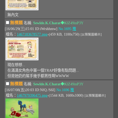
無內文
無標題
名稱:
Sewlde.K.Charat
◆KlZ49inP3Y
[16/06/29(三)15:01 ID:iWrshhmw]
No.1695
推
檔名：
1467183678577.png
-(459 KB, 1100x750)
[以預覽圖顯示]
現在想想...
在滿滿女角色中塞一個TRAP好像有點問題...
但是她奶的幫手幾乎都男性啊WWWW
無標題
名稱:
Sewlde.K.Charat
◆KlZ49inP3Y
[16/07/08(五)20:03 ID:NfQ./S6I]
No.1696
推
檔名：
1467979396475.png
-(1544 KB, 1600x1000)
[以預覽圖顯示]