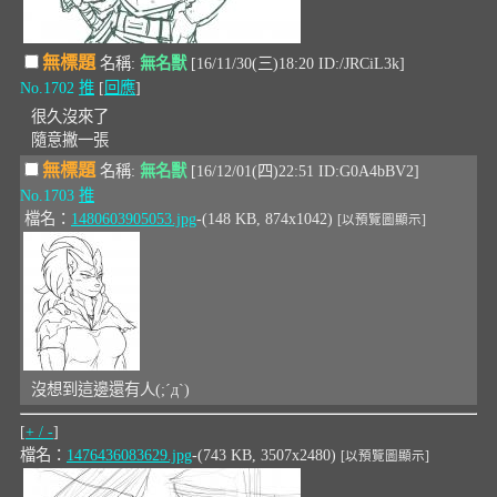
無標題
名稱:
無名獸
[16/11/30(三)18:20 ID:/JRCiL3k]
No.1702
推
[
回應
]
很久沒來了
隨意撇一張
無標題
名稱:
無名獸
[16/12/01(四)22:51 ID:G0A4bBV2]
No.1703
推
檔名：
1480603905053.jpg
-(148 KB, 874x1042)
[以預覽圖顯示]
沒想到這邊還有人(;ˊдˋ)
[
+ / -
]
檔名：
1476436083629.jpg
-(743 KB, 3507x2480)
[以預覽圖顯示]