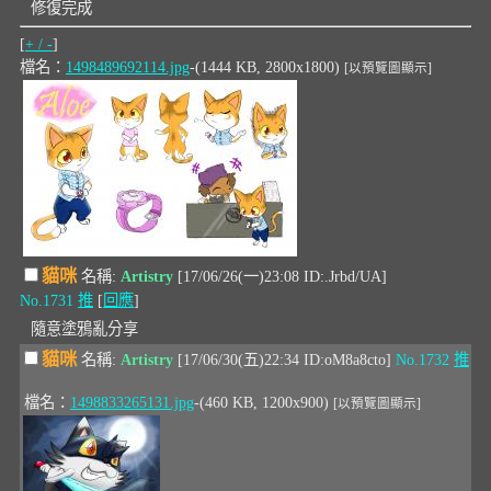
修復完成
[
+ / -
]
檔名：
1498489692114.jpg
-(1444 KB, 2800x1800)
[以預覽圖顯示]
貓咪
名稱:
Artistry
[17/06/26(一)23:08 ID:.Jrbd/UA]
No.1731
推
[
回應
]
隨意塗鴉亂分享
貓咪
名稱:
Artistry
[17/06/30(五)22:34 ID:oM8a8cto]
No.1732
推
檔名：
1498833265131.jpg
-(460 KB, 1200x900)
[以預覽圖顯示]