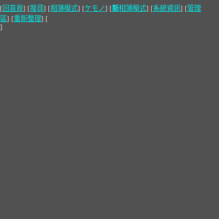
[
回首頁
] [
搜尋
] [
相簿模式
] [
ケモノ
] [
新
相簿模式
] [
系統資訊
] [
管理
區
] [
重新整理
] [
]