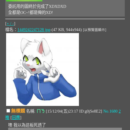
委託用的圖終於完成了XDXDXD
全都是OC~!都是俺的XD!
[
+ / -
]
檔名：
1449242247128.jpg
-(47 KB, 944x944)
[以預覽圖顯示]
無標題
名稱:
ㄇㄋ
[15/12/04(五)23:17 ID:g0jSe8E2]
No.1680
2
推
[
回應
]
噢 我以為這板死透了