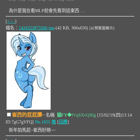
為什麼我在看MLP前會先看到這東西.....
[
+ / -
]
檔名：
1424322873260.jpg
-(42 KB, 366x650)
[以預覽圖顯示]
崔西的屁屁讚~
名稱:
貓FY
◆fVqSXvQXlg
[15/02/19(四)13:14
ID:7gG7gVFQ]
No.1655
推
[
回應
]
新年拍馬屁~崔西好萌~~