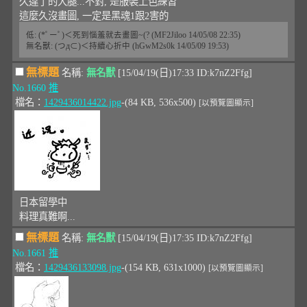
久違了的大腿...不對, 是服裝上色練習
這麼久沒畫圖, 一定是黑魂1跟2害的
低: (*ﾟーﾟ)＜死到惱羞就去畫圖~(? (MF2Jiloo 14/05/08 22:35)
無名獸: (つд⊂)＜持續心折中 (hGwM2s0k 14/05/09 19:53)
無標題
名稱:
無名獸
[15/04/19(日)17:33 ID:k7nZ2Ffg]
No.1660
推
檔名：
1429436014422.jpg
-(84 KB, 536x500)
[以預覽圖顯示]
日本留學中
料理真難啊...
無標題
名稱:
無名獸
[15/04/19(日)17:35 ID:k7nZ2Ffg]
No.1661
推
檔名：
1429436133098.jpg
-(154 KB, 631x1000)
[以預覽圖顯示]