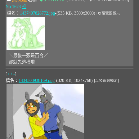
No.1673
推
檔名：
1437407828772.jpg
-(535 KB, 3500x3000)
[以預覽圖顯示]
＼最後一張是百合／
那就先這樣啦
[
+ / -
]
檔名：
1434303938169.png
-(320 KB, 1024x768)
[以預覽圖顯示]