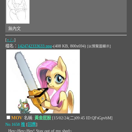
無內文
[
+ / -
]
檔名：
1424742333633.png
-(408 KB, 800x694)
[以預覽圖顯示]
MOV
名稱:
黃金屁股
[15/02/24(二)09:45 ID:QFsGpvbM]
No.1658
推
[
回應
]
Hey~Hey~Hey! Stay out of my shed~