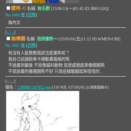
壁咚~!!
名稱:
無名獸
[15/06/15(一)01:45 ID:3B6V.b2Q]
No.1668
推
[
回應
]
無內文
[
+ / -
]
無標題
名稱:
我想畫熊～
[15/05/01(五)11:12 ID:WMEPvUBI]
No.1665
推
[
回應
]
有沒有人能教教我該怎麼畫熊呢？
我自己試過歐美卡通動畫風格的熊
不過畫到最後 不是像貓科動物 就是感覺起來像圈圈熊
不是說畫的像圈圈熊不好 只是這樣敢腳起來怪怪的...
[
+ / -
]
檔名：
1389887167052.jpg
-(110 KB, 637x624)
[以預覽圖顯示]