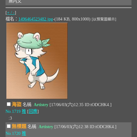
無內文
[
+ / -
]
檔名：
1496464523482.jpg
-(184 KB, 800x1000)
[以預覽圖顯示]
海盜
名稱:
Artistry
[17/06/03(六)12:35 ID:tODCHK4.]
No.1719
推
[
回應
]
:3
無標題
名稱:
Artistry
[17/06/03(六)12:38 ID:tODCHK4.]
No.1720
推