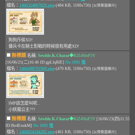
檔名：
1466324807829.png
-(484 KB, 1100x750)
[以預覽圖顯示]
狗狗斥侯XD!
傭兵卡在騎士對戰的時候很有用處XD!
無標題
名稱:
Sewlde.K.Charat
◆KlZ49inP3Y
[16/06/21(二)16:46 ID:gpLlqRlE]
No.1691
推
檔名：
1466498791969.png
-(470 KB, 1100x750)
[以預覽圖顯示]
IMP該怎麼叫呢...
小妖魔公主???
無標題
名稱:
Sewlde.K.Charat
◆KlZ49inP3Y
[16/06/23(四)11:55
ID:Bo4EeukM]
No.1692
推
檔名：
1466654144282.png
-(461 KB, 1100x750)
[以預覽圖顯示]