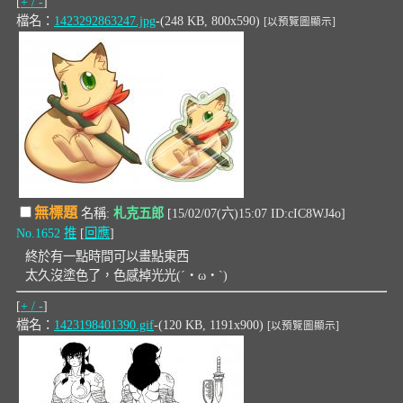
[
+ / -
]
檔名：
1423292863247.jpg
-(248 KB, 800x590)
[以預覽圖顯示]
無標題
名稱:
札克五郎
[15/02/07(六)15:07 ID:cIC8WJ4o]
No.1652
推
[
回應
]
終於有一點時間可以畫點東西
太久沒塗色了，色感掉光光(´・ω・`)
[
+ / -
]
檔名：
1423198401390.gif
-(120 KB, 1191x900)
[以預覽圖顯示]