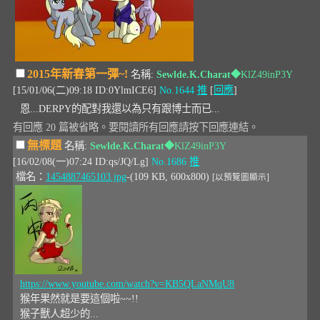
2015年新春第一彈~!
名稱:
Sewlde.K.Charat
◆KlZ49inP3Y
[15/01/06(二)09:18 ID:0YlmICE6]
No.1644
推
[
回應
]
恩...DERPY的配對我還以為只有跟博士而已...
有回應 20 篇被省略。要閱讀所有回應請按下回應連結。
無標題
名稱:
Sewlde.K.Charat
◆KlZ49inP3Y
[16/02/08(一)07:24 ID:qs/JQ/Lg]
No.1686
推
檔名：
1454887465103.jpg
-(109 KB, 600x800)
[以預覽圖顯示]
https://www.youtube.com/watch?v=KB5QLaNMqU8
猴年果然就是要這個啦~~!!
猴子獸人超少的...