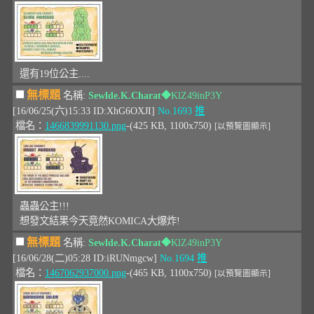
還有19位公主....
無標題
名稱:
Sewlde.K.Charat
◆KlZ49inP3Y
[16/06/25(六)15:33 ID:XhG6OXJI]
No.1693
推
檔名：
1466839991130.png
-(425 KB, 1100x750)
[以預覽圖顯示]
蟲蟲公主!!!
想發文結果今天竟然KOMICA大爆炸!
無標題
名稱:
Sewlde.K.Charat
◆KlZ49inP3Y
[16/06/28(二)05:28 ID:iRUNmgcw]
No.1694
推
檔名：
1467062937000.png
-(465 KB, 1100x750)
[以預覽圖顯示]