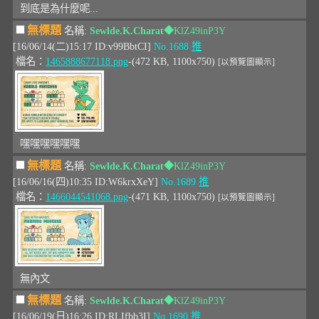
到底是為什麼呢...
無標題
名稱:
Sewlde.K.Charat
◆KlZ49inP3Y
[16/06/14(二)15:17 ID:v99BbtCI]
No.1688
推
檔名：
1465888677118.png
-(472 KB, 1100x750)
[以預覽圖顯示]
嘿嘿嘿嘿嘿嘿
無標題
名稱:
Sewlde.K.Charat
◆KlZ49inP3Y
[16/06/16(四)10:35 ID:W6krxXeY]
No.1689
推
檔名：
1466044541068.png
-(471 KB, 1100x750)
[以預覽圖顯示]
無內文
無標題
名稱:
Sewlde.K.Charat
◆KlZ49inP3Y
[16/06/19(日)16:26 ID:RLIfbb3I]
No.1690
推