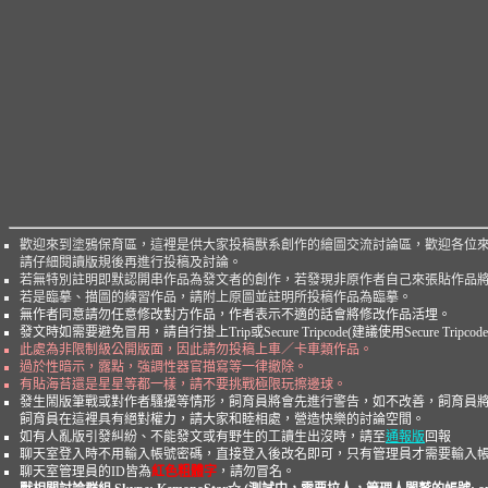
歡迎來到塗鴉保育區，這裡是供大家投稿獸系創作的繪圖交流討論區，歡迎各位
請仔細閱讀版規後再進行投稿及討論。
若無特別註明即默認開串作品為發文者的創作，若發現非原作者自己來張貼作品
若是臨摹、描圖的練習作品，請附上原圖並註明所投稿作品為臨摹。
無作者同意請勿任意修改對方作品，作者表示不適的話會將修改作品活埋。
發文時如需要避免冒用，請自行掛上Trip或Secure Tripcode(建議使用Secure T
此處為非限制級公開版面，因此請勿投稿上車／卡車類作品。
過於性暗示，露點，強調性器官描寫等一律撤除。
有貼海苔還是星星等都一樣，請不要挑戰極限玩擦邊球。
發生鬧版筆戰或對作者騷擾等情形，飼育員將會先進行警告，如不改善，飼育員
飼育員在這裡具有絕對權力，請大家和睦相處，營造快樂的討論空間。
如有人亂版引發糾紛、不能發文或有野生的工讀生出沒時，請至
通報版
回報
聊天室登入時不用輸入帳號密碼，直接登入後改名即可，只有管理員才需要輸入
聊天室管理員的ID皆為
紅色粗體字
，請勿冒名。