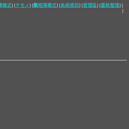
簿模式
] [
ケモノ
] [
新
相簿模式
] [
系統資訊
] [
管理區
] [
重新整理
] [
]