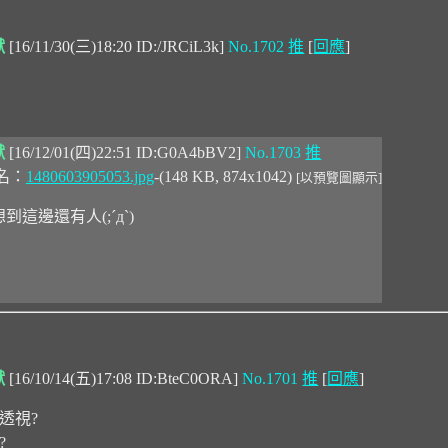
獸
[16/11/30(三)18:20 ID:/JRCiL3k]
No.1702
推
[
回應
]
獸
[16/12/01(四)22:51 ID:G0A4bBV2]
No.1703
推
名：
1480603905053.jpg
-(148 KB, 874x1042)
[以預覽圖顯示]
到這邊還有人(;ˊдˋ)
獸
[16/10/14(五)17:08 ID:BteC0ORA]
No.1701
推
[
回應
]
透視?
?