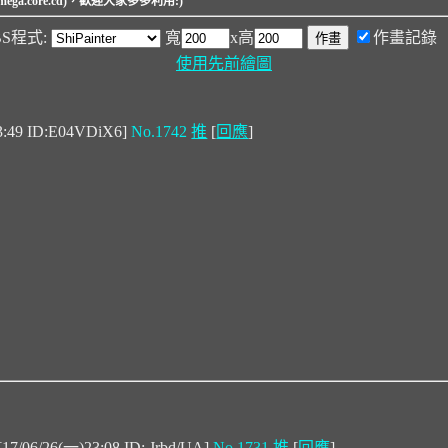
ga.core.cd)，歡迎大家多多利用:)
BBS程式:
寬
x高
作畫記錄
使用先前繪圖
3:49 ID:E04VDiX6]
No.1742
推
[
回應
]
[17/06/26(一)23:08 ID:.Jrbd/UA]
No.1731
推
[
回應
]