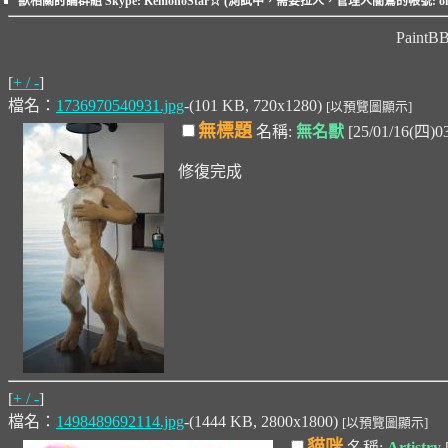
獸相關討論群組 Skype: KemonoStar☆ (測試中，需要拉人，管理人闇鷲的帳號: ome
Paint
[
+ / -
]
檔名：
1736970540931.jpg
-(101 KB, 720x1280)
[以預覽圖顯示]
無標題
名稱:
無名獸
[25/01/16(四)0
修復完成
[
+ / -
]
檔名：
1498489692114.jpg
-(1444 KB, 2800x1800)
[以預覽圖顯示]
貓咪
名稱:
Artistry