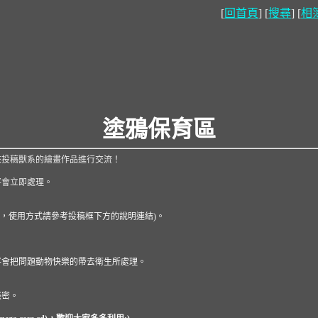
[
回首頁
] [
搜尋
] [
相
塗鴉保育區
來投稿獸系的繪畫作品進行交流！
將會立即處理。
ripcode，使用方式請參考投稿框下方的說明連結)。
將會把問題動物快樂的帶去衛生所處理。
帳密。