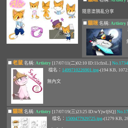
隨意塗鴉亂分享
貓咪
名稱:
Artistry
老鼠
名稱:
Artistry
[17/07/11(二)02:10 ID:11cfzsL.]
No.1734
檔名：
1499710226901.jpg
-(194 KB, 107
無內文
貓咪
名稱:
Artistry
[17/07/19(三)23:25 ID:wYjwfjSQ]
No.1
檔名：
1500477929725.jpg
-(1279 KB, 