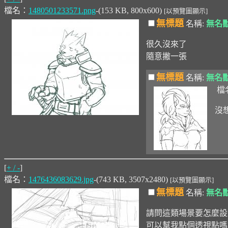
檔名：
1480501233571.png
-(153 KB, 800x600)
[以預覽圖顯示]
無標題
名稱:
無名
很久沒來了
隨意撇一張
無標題
名稱:
無名
檔
沒想
[
+ / -
]
檔名：
1476436083629.jpg
-(743 KB, 3507x2480)
[以預覽圖顯示]
無標題
名稱:
無名
請問這類場景要怎麼設
可以幫我點個透視點嗎