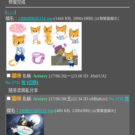
修復完成
[
+ / -
]
檔名：
1498489692114.jpg
-(1444 KB, 2800x1800)
[以預覽圖顯示]
貓咪
名稱:
Artistry
[17/06/26(一)23:08 ID:.Jrbd/UA]
No.1731
推
[
回應
]
隨意塗鴉亂分享
貓咪
名稱:
Artistry
[17/06/30(五)22:34 ID:oM8a8cto]
No.1732
推
檔名：
1498833265131.jpg
-(460 KB, 1200x900)
[以預覽圖顯示]