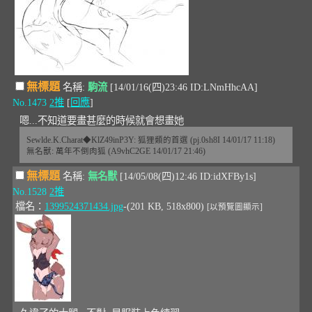
無標題
名稱:
駒流
[14/01/16(四)23:46 ID:LNmHhcAA]
No.1473
2推
[
回應
]
嗯...不知道要畫甚麼的時候就會想畫她
Sewlde.K.Charat◆KlZ49inP3Y: 狐狸類的首選 (pj.0sh8I 14/01/17 11:18)
無名獸: 萬年不倒肉狐 (A9vhC2GE 14/01/17 21:46)
無標題
名稱:
無名獸
[14/05/08(四)12:46 ID:idXFBy1s]
No.1528
2推
檔名：
1399524371434.jpg
-(201 KB, 518x800)
[以預覽圖顯示]