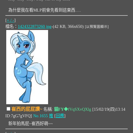
為什麼我在看MLP前會先看到這東西.....
[
+ / -
]
檔名：
1424322873260.jpg
-(42 KB, 366x650)
[以預覽圖顯示]
崔西的屁屁讚~
名稱:
貓FY
◆fVqSXvQXlg
[15/02/19(四)13:14
ID:7gG7gVFQ]
No.1655
推
[
回應
]
新年拍馬屁~崔西好萌~~