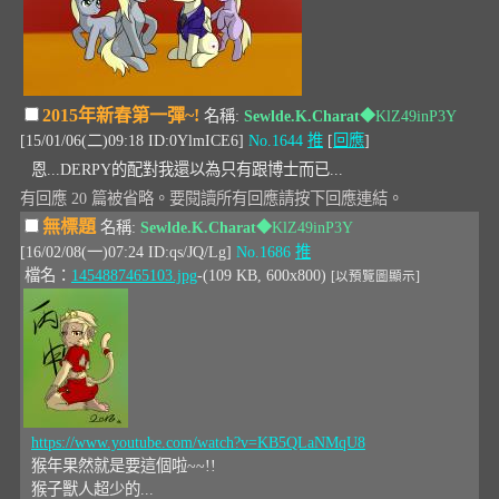
2015年新春第一彈~!
名稱:
Sewlde.K.Charat
◆KlZ49inP3Y
[15/01/06(二)09:18 ID:0YlmICE6]
No.1644
推
[
回應
]
恩...DERPY的配對我還以為只有跟博士而已...
有回應 20 篇被省略。要閱讀所有回應請按下回應連結。
無標題
名稱:
Sewlde.K.Charat
◆KlZ49inP3Y
[16/02/08(一)07:24 ID:qs/JQ/Lg]
No.1686
推
檔名：
1454887465103.jpg
-(109 KB, 600x800)
[以預覽圖顯示]
https://www.youtube.com/watch?v=KB5QLaNMqU8
猴年果然就是要這個啦~~!!
猴子獸人超少的...