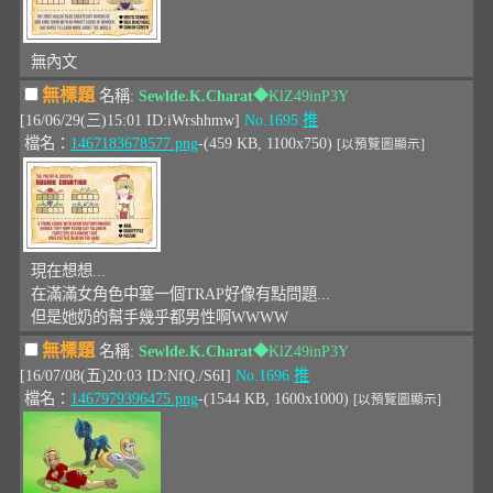
無內文
無標題
名稱:
Sewlde.K.Charat
◆KlZ49inP3Y
[16/06/29(三)15:01 ID:iWrshhmw]
No.1695
推
檔名：
1467183678577.png
-(459 KB, 1100x750)
[以預覽圖顯示]
現在想想...
在滿滿女角色中塞一個TRAP好像有點問題...
但是她奶的幫手幾乎都男性啊WWWW
無標題
名稱:
Sewlde.K.Charat
◆KlZ49inP3Y
[16/07/08(五)20:03 ID:NfQ./S6I]
No.1696
推
檔名：
1467979396475.png
-(1544 KB, 1600x1000)
[以預覽圖顯示]