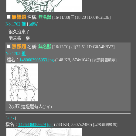
無標題
名稱:
無名獸
[16/11/30(三)18:20 ID:/JRCiL3k]
No.1702
推
[
回應
]
很久沒來了
隨意撇一張
無標題
名稱:
無名獸
[16/12/01(四)22:51 ID:G0A4bBV2]
No.1703
推
檔名：
1480603905053.jpg
-(148 KB, 874x1042)
[以預覽圖顯示]
沒想到這邊還有人(;ˊдˋ)
[
+ / -
]
檔名：
1476436083629.jpg
-(743 KB, 3507x2480)
[以預覽圖顯示]