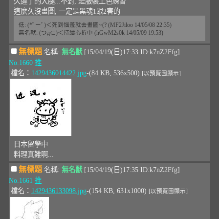
久違了的大腿...不對, 是服裝上色練習
這麼久沒畫圖, 一定是黑魂1跟2害的
低: (*ﾟーﾟ)＜死到惱羞就去畫圖~(? (MF2Jiloo 14/05/08 22:35)
無名獸: (つд⊂)＜持續心折中 (hGwM2s0k 14/05/09 19:53)
無標題
名稱:
無名獸
[15/04/19(日)17:33 ID:k7nZ2Ffg]
No.1660
推
檔名：
1429436014422.jpg
-(84 KB, 536x500)
[以預覽圖顯示]
日本留學中
料理真難啊...
無標題
名稱:
無名獸
[15/04/19(日)17:35 ID:k7nZ2Ffg]
No.1661
推
檔名：
1429436133098.jpg
-(154 KB, 631x1000)
[以預覽圖顯示]