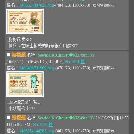
檔名：
1466324807829.png
-(484 KB, 1100x750)
[以預覽圖顯示]
狗狗斥侯XD!
傭兵卡在騎士對戰的時候很有用處XD!
無標題
名稱:
Sewlde.K.Charat
◆KlZ49inP3Y
[16/06/21(二)16:46 ID:gpLlqRlE]
No.1691
推
檔名：
1466498791969.png
-(470 KB, 1100x750)
[以預覽圖顯示]
IMP該怎麼叫呢...
小妖魔公主???
無標題
名稱:
Sewlde.K.Charat
◆KlZ49inP3Y
[16/06/23(四)11:55
ID:Bo4EeukM]
No.1692
推
檔名：
1466654144282.png
-(461 KB, 1100x750)
[以預覽圖顯示]