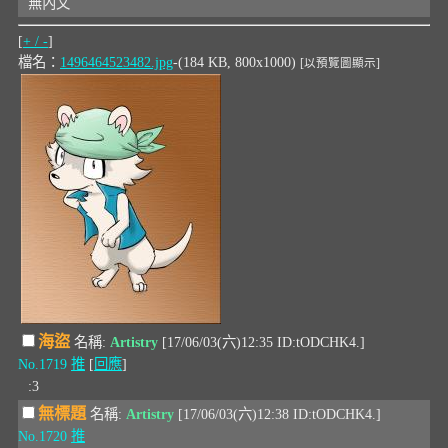
無內文
[
+ / -
]
檔名：
1496464523482.jpg
-(184 KB, 800x1000)
[以預覽圖顯示]
海盜
名稱:
Artistry
[17/06/03(六)12:35 ID:tODCHK4.]
No.1719
推
[
回應
]
:3
無標題
名稱:
Artistry
[17/06/03(六)12:38 ID:tODCHK4.]
No.1720
推