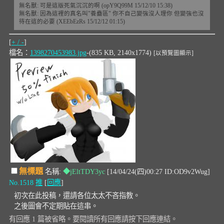
無名獸: 可是這版死氣沉沉的啊 (opY9Q99M 15/12/10 15:38)
無名獸: 因為這裡的真名叫"養蠱區" 你不自己變強沒人理你 但變強也沒
待在這的必要 (XEEbEzRs 15/12/12 01:15)
[
+ / -
]
檔名：
1398270453983.jpg
-(835 KB, 2140x1774)
[以預覽圖顯示]
無標題
名稱:
◆jEltTDY3yc
[14/04/24(四)00:27 ID:OD9v2Wug]
No.1518
推
[
回應
]
初次在此投稿，還請各位太太不吝指教。
之後圖會不定期貼在這串。
有回應 1 篇被省略。要閱讀所有回應請按下回應連結。