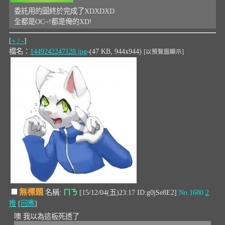
委託用的圖終於完成了XDXDXD
全都是OC~!都是俺的XD!
[
+ / -
]
檔名：
1449242247128.jpg
-(47 KB, 944x944)
[以預覽圖顯示]
無標題
名稱:
ㄇㄋ
[15/12/04(五)23:17 ID:g0jSe8E2]
No.1680
2
推
[
回應
]
噢 我以為這板死透了