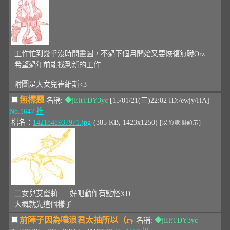
工作忙到幾乎沒時間畫圖，不過下個月開始又要恢復無職Orz
希望過年前能找到新的工作......
附圖是大女兒崔維斯<3
無標題
名稱:
◆jEltTDY3yc
[15/01/21(三)22:02 ID:/ewjy/HA]
No.1647
推
檔名：
1421848937971.jpg
-(385 KB, 1423x1250)
[以預覽圖顯示]
二女兒艾蜜莉......好吧動作有點怪XD
大概就先這個樣子
前陣子因為噗浪君太抽所以（ry
名稱:
◆jEltTDY3yc