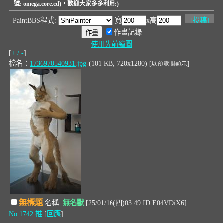
號: omega.core.cd)，歡迎大家多多利用:)
PaintBBS程式:
寬
x高
[
投稿
]
作畫記錄
使用先前繪圖
[
+ / -
]
檔名：
1736970540931.jpg
-(101 KB, 720x1280)
[以預覽圖顯示]
無標題
名稱:
無名獸
[25/01/16(四)03:49 ID:E04VDiX6]
No.1742
推
[
回應
]