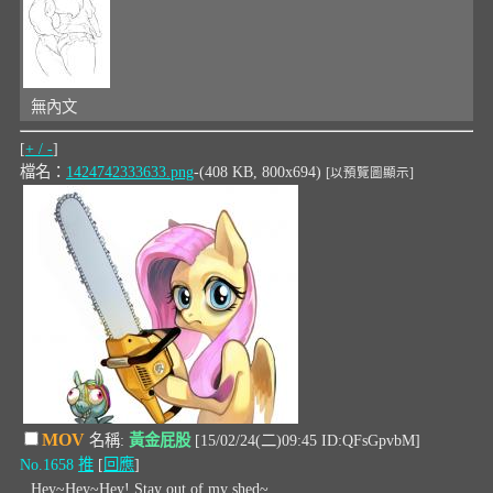
無內文
[
+ / -
]
檔名：
1424742333633.png
-(408 KB, 800x694)
[以預覽圖顯示]
MOV
名稱:
黃金屁股
[15/02/24(二)09:45 ID:QFsGpvbM]
No.1658
推
[
回應
]
Hey~Hey~Hey! Stay out of my shed~