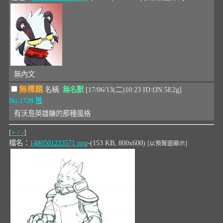
無內文
無標題
名稱:
無名獸
[17/06/13(二)10:23 ID:fJN.5E2g]
No.1728
推
有沃島英雄賺的那種風格
[
+ / -
]
檔名：
1480501233571.png
-(153 KB, 800x600)
[以預覽圖顯示]