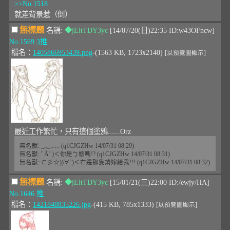
>>No.1518
就差背景惹（倒）
無標題
名稱:
◆jEltTDY3yc
[14/07/20(日)22:35 ID:w43OFncw]
No.1569
3推
檔名：
1405866953439.png
-(1563 KB, 1723x2140)
[以預覽圖顯示]
最近工作繁忙，只有這個塗鴉......Orz
無名獸: _,._...... (q1CJGZHw 14/07/31 08:29)
無名獸: ﾟÅﾟ)＜你是ㄅ態嗎!? (q1CJGZHw 14/07/31 08:31)
無名獸: ⊂彡☆))∀`)＜右邊那隻請嫁給我!!! (q1CJGZHw 14/07/31 08:32)
無標題
名稱:
◆jEltTDY3yc
[15/01/21(三)22:00 ID:/ewjy/HA]
No.1646
推
檔名：
1421848835226.jpg
-(415 KB, 785x1333)
[以預覽圖顯示]