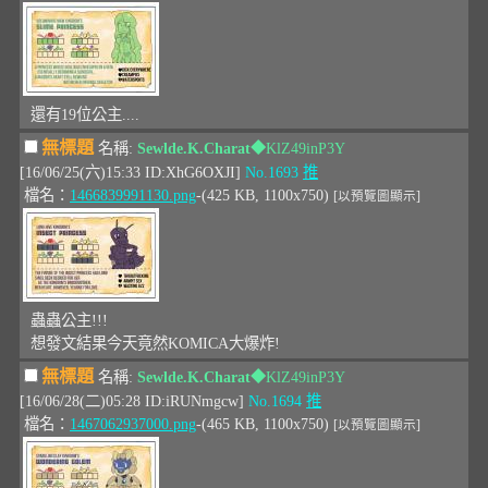
還有19位公主....
無標題
名稱:
Sewlde.K.Charat
◆KlZ49inP3Y
[16/06/25(六)15:33 ID:XhG6OXJI]
No.1693
推
檔名：
1466839991130.png
-(425 KB, 1100x750)
[以預覽圖顯示]
蟲蟲公主!!!
想發文結果今天竟然KOMICA大爆炸!
無標題
名稱:
Sewlde.K.Charat
◆KlZ49inP3Y
[16/06/28(二)05:28 ID:iRUNmgcw]
No.1694
推
檔名：
1467062937000.png
-(465 KB, 1100x750)
[以預覽圖顯示]