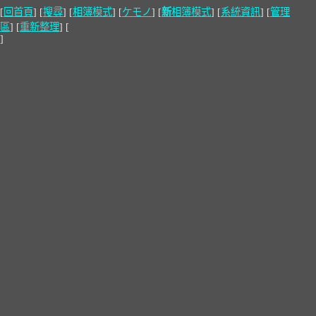
[
回首頁
] [
搜尋
] [
相簿模式
] [
ケモノ
] [
新
相簿模式
] [
系統資訊
] [
管理
區
] [
重新整理
] [
]