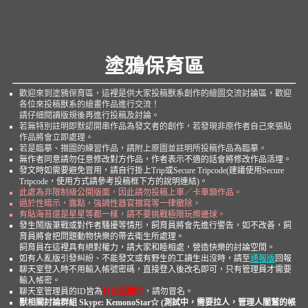
塗鴉保育區
歡迎來到塗鴉保育區，這裡是供大家投稿獸系創作的繪圖交流討論區，歡迎
各位來投稿獸系的繪畫作品進行交流！
請仔細閱讀版規後再進行投稿及討論。
若無特別註明即默認開串作品為發文者的創作，若發現非原作者自己來張貼
作品將會立即處理。
若是臨摹、描圖的練習作品，請附上原圖並註明所投稿作品為臨摹。
無作者同意請勿任意修改對方作品，作者表示不適的話會將修改作品活埋。
發文時如需要避免冒用，請自行掛上Trip或Secure Tripcode(建議使用Secure
Tripcode，使用方式請參考投稿框下方的說明連結)。
此處為非限制級公開版面，因此請勿投稿上車／卡車類作品。
過於性暗示，露點，強調性器官描寫等一律撤除。
有貼海苔還是星星等都一樣，請不要挑戰極限玩擦邊球。
發生鬧版筆戰或對作者騷擾等情形，飼育員將會先進行警告，如不改善，飼
育員將會把問題動物快樂的帶去衛生所處理。
飼育員在這裡具有絕對權力，請大家和睦相處，營造快樂的討論空間。
如有人亂版引發糾紛、不能發文或有野生的工讀生出沒時，請至
通報版
回報
聊天室登入時不用輸入帳號密碼，直接登入後改名即可，只有管理員才需要
輸入帳密。
聊天室管理員的ID皆為
紅色粗體字
，請勿冒名。
獸相關討論群組 Skype: KemonoStar☆ (測試中，需要拉人，管理人闇鷲的帳