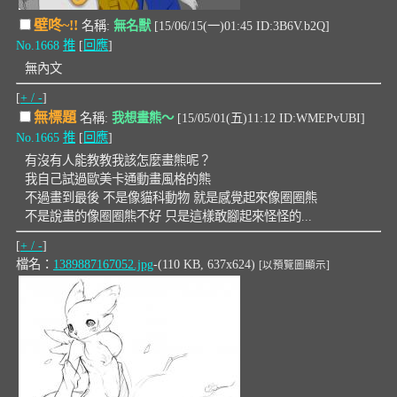
壁咚~!!
名稱:
無名獸
[15/06/15(一)01:45 ID:3B6V.b2Q]
No.1668
推
[
回應
]
無內文
[
+ / -
]
無標題
名稱:
我想畫熊～
[15/05/01(五)11:12 ID:WMEPvUBI]
No.1665
推
[
回應
]
有沒有人能教教我該怎麼畫熊呢？
我自己試過歐美卡通動畫風格的熊
不過畫到最後 不是像貓科動物 就是感覺起來像圈圈熊
不是說畫的像圈圈熊不好 只是這樣敢腳起來怪怪的...
[
+ / -
]
檔名：
1389887167052.jpg
-(110 KB, 637x624)
[以預覽圖顯示]