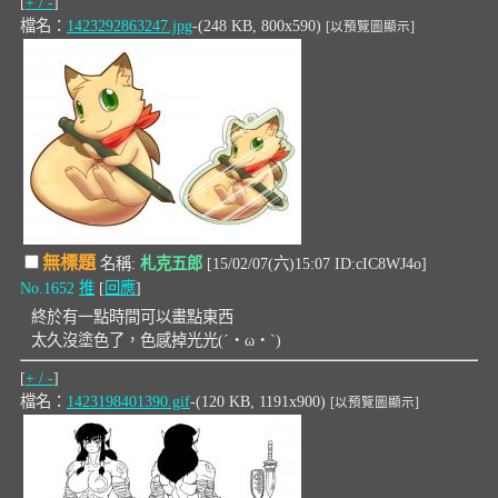
[
+ / -
]
檔名：
1423292863247.jpg
-(248 KB, 800x590)
[以預覽圖顯示]
無標題
名稱:
札克五郎
[15/02/07(六)15:07 ID:cIC8WJ4o]
No.1652
推
[
回應
]
終於有一點時間可以畫點東西
太久沒塗色了，色感掉光光(´・ω・`)
[
+ / -
]
檔名：
1423198401390.gif
-(120 KB, 1191x900)
[以預覽圖顯示]