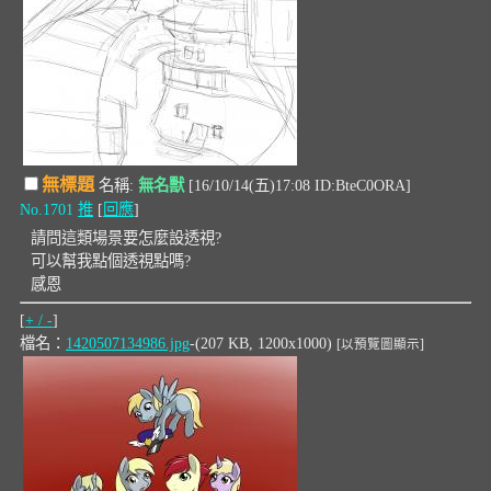
無標題
名稱:
無名獸
[16/10/14(五)17:08 ID:BteC0ORA]
No.1701
推
[
回應
]
請問這類場景要怎麼設透視?
可以幫我點個透視點嗎?
感恩
[
+ / -
]
檔名：
1420507134986.jpg
-(207 KB, 1200x1000)
[以預覽圖顯示]