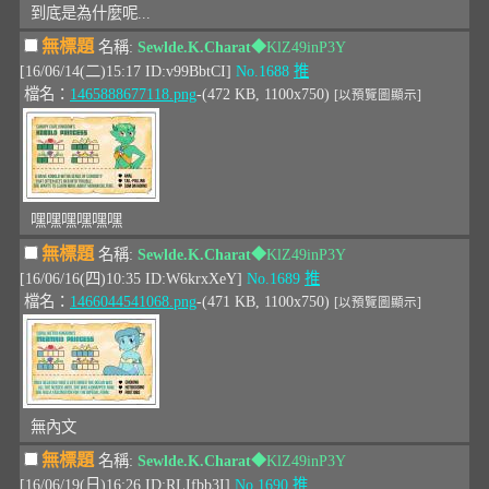
到底是為什麼呢...
無標題
名稱:
Sewlde.K.Charat
◆KlZ49inP3Y
[16/06/14(二)15:17 ID:v99BbtCI]
No.1688
推
檔名：
1465888677118.png
-(472 KB, 1100x750)
[以預覽圖顯示]
嘿嘿嘿嘿嘿嘿
無標題
名稱:
Sewlde.K.Charat
◆KlZ49inP3Y
[16/06/16(四)10:35 ID:W6krxXeY]
No.1689
推
檔名：
1466044541068.png
-(471 KB, 1100x750)
[以預覽圖顯示]
無內文
無標題
名稱:
Sewlde.K.Charat
◆KlZ49inP3Y
[16/06/19(日)16:26 ID:RLIfbb3I]
No.1690
推