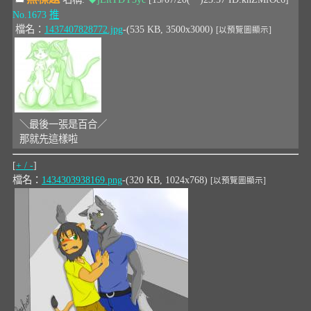
No.1673
推
檔名：
1437407828772.jpg
-(535 KB, 3500x3000)
[以預覽圖顯示]
＼最後一張是百合／
那就先這樣啦
[
+ / -
]
檔名：
1434303938169.png
-(320 KB, 1024x768)
[以預覽圖顯示]