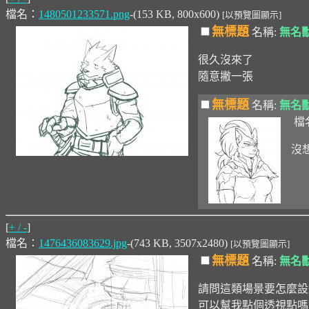
檔名：
1480501233571.png
-(153 KB, 800x600)
[以預覽圖顯示]
無標題
名稱:
無名
很久沒來了
隨意撇一張
無標題
名稱:
無名
檔
沒想
[
+ / -
]
檔名：
1476436083629.jpg
-(743 KB, 3507x2480)
[以預覽圖顯示]
無標題
名稱:
無名
請問這類場景要怎麼設
可以幫我點個透視點嗎