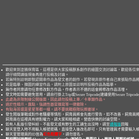
歡迎來到塗鴉保育區，這裡是供大家投稿獸系創作的繪圖交流討論區，歡迎各位
請仔細閱讀版規後再進行投稿及討論。
若無特別註明即默認開串作品為發文者的創作，若發現非原作者自己來張貼作品
若是臨摹、描圖的練習作品，請附上原圖並註明所投稿作品為臨摹。
無作者同意請勿任意修改對方作品，作者表示不適的話會將修改作品活埋。
發文時如需要避免冒用，請自行掛上Trip或Secure Tripcode(建議使用Secure T
此處為非限制級公開版面，因此請勿投稿上車／卡車類作品。
過於性暗示，露點，強調性器官描寫等一律撤除。
有貼海苔還是星星等都一樣，請不要挑戰極限玩擦邊球。
發生鬧版筆戰或對作者騷擾等情形，飼育員將會先進行警告，如不改善，飼育員
飼育員在這裡具有絕對權力，請大家和睦相處，營造快樂的討論空間。
如有人亂版引發糾紛、不能發文或有野生的工讀生出沒時，請至
通報版
回報
聊天室登入時不用輸入帳號密碼，直接登入後改名即可，只有管理員才需要輸入
聊天室管理員的ID皆為
紅色粗體字
，請勿冒名。