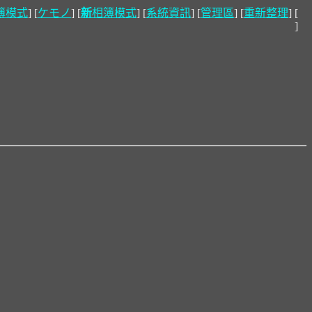
簿模式
] [
ケモノ
] [
新
相簿模式
] [
系統資訊
] [
管理區
] [
重新整理
] [
]