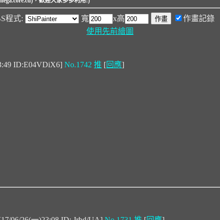
ga.core.cd)，歡迎大家多多利用:)
BBS程式:
寬
x高
作畫記錄
使用先前繪圖
3:49 ID:E04VDiX6]
No.1742
推
[
回應
]
[17/06/26(一)23:08 ID:.Jrbd/UA]
No.1731
推
[
回應
]