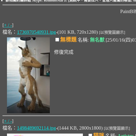
獸相關討論群組 Skype: KemonoStar☆ (測試中，需要拉人，管理人闇鷲的帳號: ome
Paint
[
+ / -
]
檔名：
1736970540931.jpg
-(101 KB, 720x1280)
[以預覽圖顯示]
無標題
名稱:
無名獸
[25/01/16(四)0
修復完成
[
+ / -
]
檔名：
1498489692114.jpg
-(1444 KB, 2800x1800)
[以預覽圖顯示]
貓咪
名稱:
Artistry