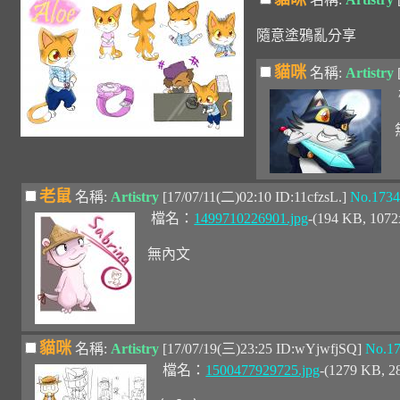
隨意塗鴉亂分享
貓咪
名稱:
Artistry
老鼠
名稱:
Artistry
[17/07/11(二)02:10 ID:11cfzsL.]
No.1734
檔名：
1499710226901.jpg
-(194 KB, 107
無內文
貓咪
名稱:
Artistry
[17/07/19(三)23:25 ID:wYjwfjSQ]
No.1
檔名：
1500477929725.jpg
-(1279 KB, 