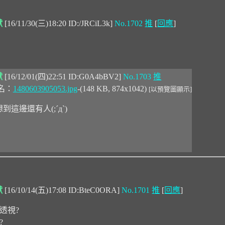
獸
[16/11/30(三)18:20 ID:/JRCiL3k]
No.1702
推
[
回應
]
獸
[16/12/01(四)22:51 ID:G0A4bBV2]
No.1703
推
名：
1480603905053.jpg
-(148 KB, 874x1042)
[以預覽圖顯示]
到這邊還有人(;ˊдˋ)
獸
[16/10/14(五)17:08 ID:BteC0ORA]
No.1701
推
[
回應
]
透視?
?