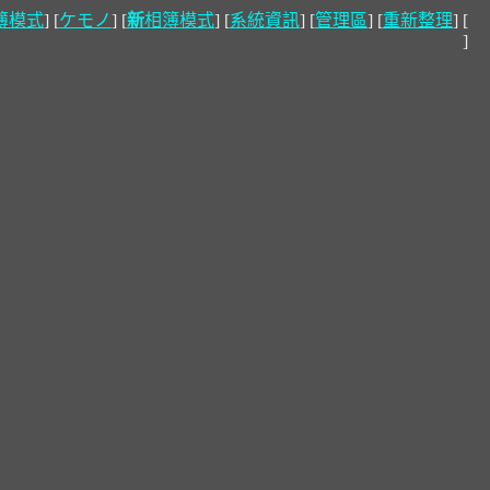
簿模式
] [
ケモノ
] [
新
相簿模式
] [
系統資訊
] [
管理區
] [
重新整理
] [
]