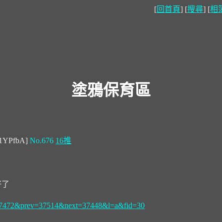
[
回首頁
] [
搜尋
] [
相
塗鴉保育區
g1YPfbA]
No.676
16推
太好了
id=37472&prev=37514&next=37448&l=a&fid=30