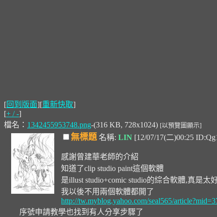
[
回到版面
][
重新快取
]
[
+ / -
]
檔名：
1342455953748.png
-(316 KB, 728x1024)
[以預覽圖顯示]
無標題
名稱:
LIN
[12/07/17(二)00:25 ID:Q
感謝曾建華老師的介紹
知道了clip studio paint這個軟體
是illust studio+comic studio的綜合軟體,真是
我以後不用兩個軟體都開了
http://tw.myblog.yahoo.com/seal565/article?m
序號申請教學也找到有人分享步驟了