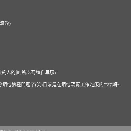
流淚)
強的人的圖,所以有種自卑感?"
不會煩惱這種問題了(笑)目前是在煩惱現實工作吃飯的事情呀~