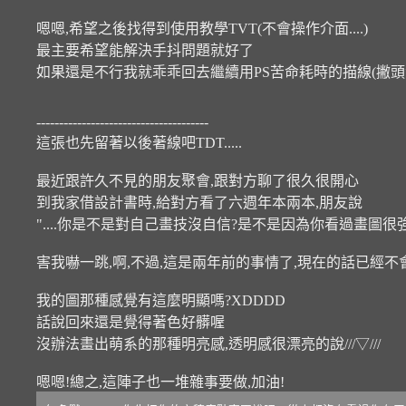
嗯嗯,希望之後找得到使用教學TVT(不會操作介面....)
最主要希望能解決手抖問題就好了
如果還是不行我就乖乖回去繼續用PS苦命耗時的描線(撇頭
--------------------------------------
這張也先留著以後著線吧TDT.....
最近跟許久不見的朋友聚會,跟對方聊了很久很開心
到我家借設計書時,給對方看了六週年本兩本,朋友說
"....你是不是對自己畫技沒自信?是不是因為你看過畫圖很
害我嚇一跳,啊,不過,這是兩年前的事情了,現在的話已經
我的圖那種感覺有這麼明顯嗎?XDDDD
話說回來還是覺得著色好髒喔
沒辦法畫出萌系的那種明亮感,透明感很漂亮的說///▽///
嗯嗯!總之,這陣子也一堆雜事要做,加油!