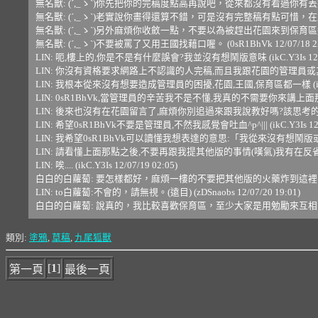
無名獸: (´,_ゝ`)你先把你的完稿度點高再說吧，從來都沒有看過你有丟過什麼完整
無名獸: (´,_ゝ`)老實說你畫得還算不錯，可是沒有完整稿有點可惜，在加油吧。 (0
無名獸: (´,_ゝ`)另外麻煩你收斂一點，不要以為被趕出花園來到保育區這裡的
無名獸: (´,_ゝ`)不要被罵了又用王國找藉口喔。 (0sR1BhVk 12/07/18 22
LIN: 呃,樓上的,你是不是有什麼誤會?我並沒有想鬧版意味 (ikC.Y3Is 12/07/
LIN: 你沒有資格要求網路上不認識的人完稿,而且我跟花園的管理員或其他人有糾紛
LIN: 我根本從來沒有想要造成管理員的困擾,花園,王國,保育區都一樣 (ikC.Y3Is
LIN: 0sR1BhVk,當管理員的辛苦我不是不懂,我真的不需要你來講上面那些 (ikC.
LIN: 後來也沒有在花園留言了,麻煩你別追過來跟我說教好嗎?該思考的我已經思考了 
LIN: 希望0sR1BhVk不要是管理員,不然我感覺會吐血^p^||| (ikC.Y3Is 12/07
LIN: 我希望0sR1BhVk可以讀懂我想表達的意思:「我從來沒有想鬧版或是給管理員
LIN: 請看懂上面那點之後,不要再跟我提其他版的事情(嘆氣)我有在反省,不需要你多嘴
LIN: 唉.... (ikC.Y3Is 12/07/19 02:05)
白白的白蘿蔔: 要怎樣都好，麻煩一樓的不要把其他版的火藥炸到這裡，這裡基本上是
LIN: to白蘿蔔:不會的，請無視。(遠目) (zDSnaobs 12/07/20 19:01)
白白的白蘿蔔: 說真的，我比較喜歡保育區，至少大家是用勉勵來互相督促 (vd68I
類別:
塗鴉
,
草稿
,
九尾狐獸
[
1
]
第一頁
最後一頁