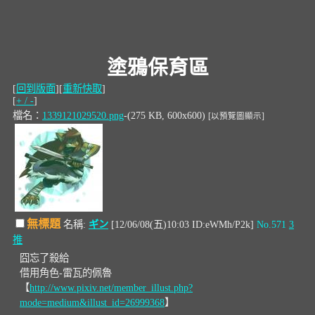
塗鴉保育區
[
回到版面
][
重新快取
]
[
+ / -
]
檔名：
1339121029520.png
-(275 KB, 600x600)
[以預覽圖顯示]
無標題
名稱:
ギン
[12/06/08(五)10:03 ID:eWMh/P2k]
No.571
3
推
囧忘了殺給
借用角色-雷瓦的佩魯
【
http://www.pixiv.net/member_illust.php?
mode=medium&illust_id=26999368
】