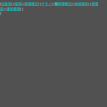
[
回首頁
] [
搜尋
] [
相簿模式
] [
ケモノ
] [
新
相簿模式
] [
系統資訊
] [
管理
區
] [
重新整理
] [
]