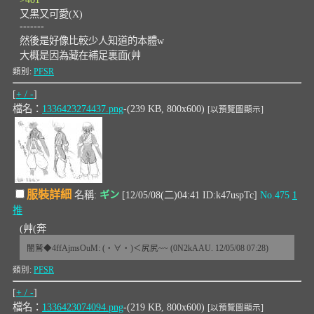
又黑又可愛(X)
-------
然後是好像比較少人知道的本體w
大概是因為藏在補足裏面(艸
類別:
PFSR
[
+ / -
]
檔名：
1336423274437.png
-(239 KB, 800x600)
[以預覽圖顯示]
服裝詳細
名稱:
ギン
[12/05/08(二)04:41 ID:k47uspTc]
No.475
1
推
(艸(奔
闇鷲◆4ffAjmsOuM: (・∀・)＜尻尻~~ (0N2kAAU. 12/05/08 07:28)
類別:
PFSR
[
+ / -
]
檔名：
1336423074094.png
-(219 KB, 800x600)
[以預覽圖顯示]