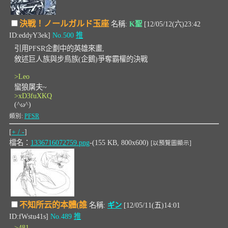
決戦！ノールガルド玉座
名稱:
K聖
[12/05/12(六)23:42
ID:eddyY3ek]
No.500
推
引用PFSR企劃中的英雄來畫,
敘述巨人族與步鳥族(企鵝)爭奪霸權的決戰
>Leo
蠻狼屠夫~
>xD3fuXKQ
(^ω^)
類別:
PFSR
[
+ / -
]
檔名：
1336716072759.png
-(155 KB, 800x600)
[以預覽圖顯示]
不知所云的本體(誰
名稱:
ギン
[12/05/11(五)14:01
ID:fWstu41s]
No.489
推
>481