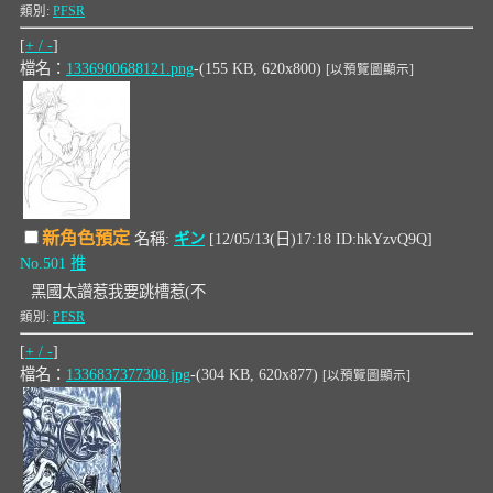
類別:
PFSR
[
+ / -
]
檔名：
1336900688121.png
-(155 KB, 620x800)
[以預覽圖顯示]
新角色預定
名稱:
ギン
[12/05/13(日)17:18 ID:hkYzvQ9Q]
No.501
推
黑國太讚惹我要跳槽惹(不
類別:
PFSR
[
+ / -
]
檔名：
1336837377308.jpg
-(304 KB, 620x877)
[以預覽圖顯示]