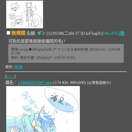
無標題
名稱:
ギン
[12/05/08(二)04:37 ID:k47uspTc]
No.474
2推
可拆的是那堆肩膀偷懶用的毛(?
闇鷲!sectrip◆4ffAjmsOuM: (*´∀`)＜正太身材好萌 (0N2kAAU. 12/05/08
07:28)
阿好: 臉好可愛ˇ (Tb2qLtpY 12/05/25 16:05)
類別:
PFSR
[
+ / -
]
檔名：
1336422933997.png
-(174 KB, 800x600)
[以預覽圖顯示]