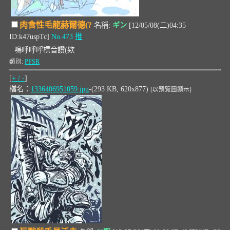
肉食性毛龍赫爾德(?
名稱:
ギン
[12/05/08(二)04:35
ID:k47uspTc]
No.473
推
嗚呼呼呼標音讚(欸
類別:
PFSR
[
+ / -
]
檔名：
1336406951059.jpg
-(293 KB, 620x877)
[以預覽圖顯示]