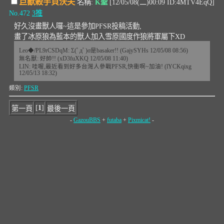
巨獸殺手貝沃夫
名稱:
K聖
[12/05/08(二)00:09 ID:4MTV4EqQ]
No.472
3推
好久沒畫獸人囉~這是參加PFSR投稿活動,
畫了冰原狼為藍本的獸人加入雪原國度作狼將軍屬下XD
Leo◆/PL9rCSDqM: Σ(ﾟдﾟ)σ是basaker!! (GajySYHs 12/05/08 08:56)
無名獸: 好帥!! (xD3fuXKQ 12/05/08 11:40)
LIN: 哇喔,最近看到好多台灣人參戰PFSR,快衝啊~加油! (lYCKqixg
12/05/13 18:32)
類別:
PFSR
[
1
]
第一頁
最後一頁
-
GazouBBS
+
futaba
+
Pixmicat!
-