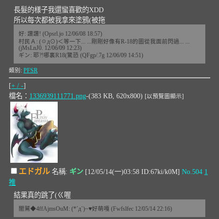
長髮的樣子我還蠻喜歡的XDD
所以每次都被我拿來塗鴉(被拖
好: 讚讚! (Opsrl.jo 12/06/08 18:57)
村民Ａ: (☉д⊙)＜等一下... ...剛剛好像有R-18的圖從我面前閃過... ...
(jMsLnJ0. 12/06/09 12:23)
ギン: 耶?!哪裏R18(驚恐 (QFgp/.7g 12/06/09 14:51)
類別:
PFSR
[
+ / -
]
檔名：
1336939111771.png
-(383 KB, 620x800)
[以預覽圖顯示]
エドガル
名稱:
ギン
[12/05/14(一)03:58 ID:67ki/k0M]
No.504
1
推
結果真的跳了(ㄍ喔
闇鷲◆4ffAjmsOuM: (*´д`)~♥好萌嘎 (Fwfslfec 12/05/14 22:16)