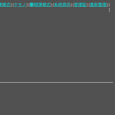
簿模式
] [
ケモノ
] [
新
相簿模式
] [
系統資訊
] [
管理區
] [
重新整理
] [
]