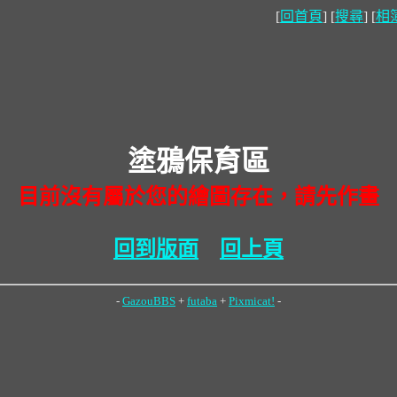
[
回首頁
] [
搜尋
] [
相
塗鴉保育區
目前沒有屬於您的繪圖存在，請先作畫
回到版面
回上頁
-
GazouBBS
+
futaba
+
Pixmicat!
-