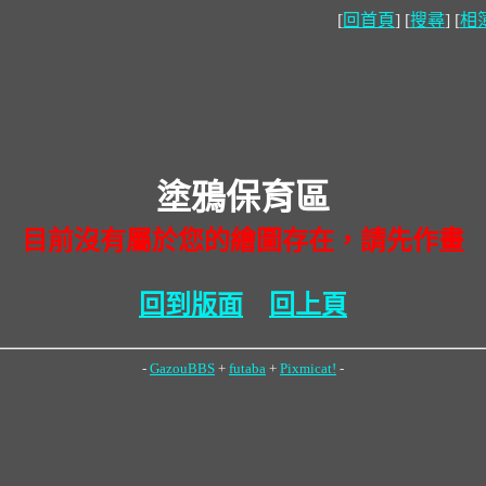
[
回首頁
] [
搜尋
] [
相
塗鴉保育區
目前沒有屬於您的繪圖存在，請先作畫
回到版面
回上頁
-
GazouBBS
+
futaba
+
Pixmicat!
-