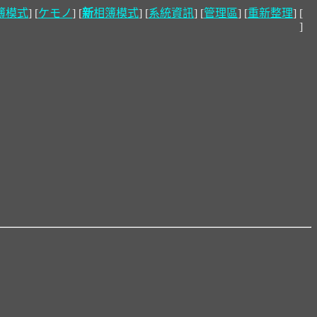
簿模式
] [
ケモノ
] [
新
相簿模式
] [
系統資訊
] [
管理區
] [
重新整理
] [
]