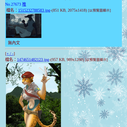
No.27673
推
檔名：
1515232788583.jpg
-(851 KB, 2075x1418)
[以預覽圖顯示]
無內文
[
+ / -
]
檔名：
1474651482123.jpg
-(957 KB, 989x1280)
[以預覽圖顯示]