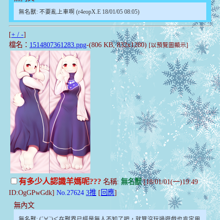
無名獸: 不要亂上車啊 (r4eopX.E 18/01/05 08:05)
[
+ / -
]
檔名：
1514807361283.png
-(806 KB, 832x1280)
[以預覽圖顯示]
有多少人認識羊媽呢???
名稱:
無名獸
[18/01/01(一)19:49
ID:OgGPwGdk]
No.27624
3推
[
回應
]
無內文
無名獸: (´∀`)＜在獸界已經是無人不知了吧，就算沒玩過遊戲也肯定用