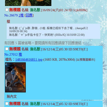
無標題
名稱:
無名獸
[16/09/24(六)01:24 ID:1cjkH08k]
No.26679
2推
[
回應
]
槍
無名獸: (;ﾟдﾟ)σ那..那個...小姐..板機已經扣下去了喔... (4aeqadU2
16/09/26 08:34)
無名獸: ﾟ∀ﾟ)σ手指卡住了，快笑她! (fHIlx/fQ 16/10/09 22:00)
有回應 5 篇被省略。要閱讀所有回應請按下回應連結。
無標題
名稱:
無名獸
[16/12/14(三)05:30 ID:S9ET0jT.]
No.27012
推
檔名：
1481664616811.jpg
-(1683 KB, 2078x3004)
[以預覽圖顯示]
無內文
無標題
名稱:
無名獸
[16/12/14(三)05:32 ID:S9ET0jT.]