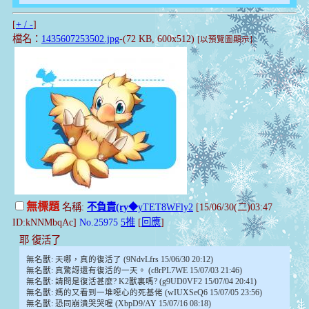
[
+ / -
]
檔名：
1435607253502.jpg
-(72 KB, 600x512)
[以預覽圖顯示]
無標題
名稱:
不負責(ry
◆yTET8WFly2
[15/06/30(二)03:47
ID:kNNMbqAc]
No.25975
5推
[
回應
]
耶 復活了
無名獸: 天哪，真的復活了 (9NdvLfrs 15/06/30 20:12)
無名獸: 真驚訝還有復活的一天。 (c8rPL7WE 15/07/03 21:46)
無名獸: 請問是復活甚麼? K2獸裏嗎? (g9UD0VF2 15/07/04 20:41)
無名獸: 媽的又看到一堆噁心的死基佬 (wIUXSeQ6 15/07/05 23:56)
無名獸: 恐同崩潰哭哭喔 (XbpD9/AY 15/07/16 08:18)