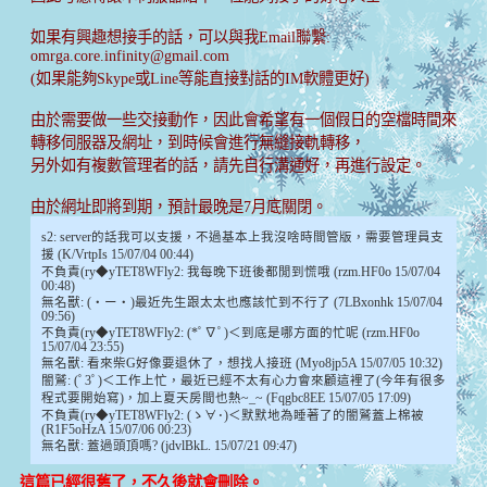
如果有興趣想接手的話，可以與我Email聯繫:
omrga.core.infinity@gmail.com
(如果能夠Skype或Line等能直接對話的IM軟體更好)
由於需要做一些交接動作，因此會希望有一個假日的空檔時間來
轉移伺服器及網址，到時候會進行無縫接軌轉移，
另外如有複數管理者的話，請先自行溝通好，再進行設定。
由於網址即將到期，預計最晚是7月底關閉。
s2: server的話我可以支援，不過基本上我沒啥時間管版，需要管理員支
援 (K/VrtpIs 15/07/04 00:44)
不負責(ry◆yTET8WFly2: 我每晚下班後都閒到慌哦 (rzm.HF0o 15/07/04
00:48)
無名獸: (・ー・)最近先生跟太太也應該忙到不行了 (7LBxonhk 15/07/04
09:56)
不負責(ry◆yTET8WFly2: (*ﾟ∇ﾟ)＜到底是哪方面的忙呢 (rzm.HF0o
15/07/04 23:55)
無名獸: 看來柴G好像要退休了，想找人接班 (Myo8jp5A 15/07/05 10:32)
闇鷲: (ﾟ3ﾟ)＜工作上忙，最近已經不太有心力會來顧這裡了(今年有很多
程式要開始寫)，加上夏天房間也熱~_~ (Fqgbc8EE 15/07/05 17:09)
不負責(ry◆yTET8WFly2: (ゝ∀･)＜默默地為睡著了的闇鷲蓋上棉被
(R1F5oHzA 15/07/06 00:23)
無名獸: 蓋過頭頂嗎? (jdvlBkL. 15/07/21 09:47)
這篇已經很舊了，不久後就會刪除。