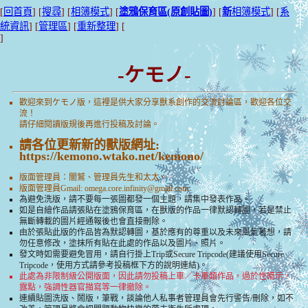
[
回首頁
] [
搜尋
] [
相簿模式
] [
塗鴉保育區(原創貼圖)
] [
新
相簿模式
] [
系
統資訊
] [
管理區
] [
重新整理
] [
]
-ケモノ-
歡迎來到ケモノ版，這裡是供大家分享獸系創作的交流討論區，歡迎各位交
流！
請仔細閱讀版規後再進行投稿及討論。
請各位更新新的獸版網址:
https://kemono.wtako.net/kemono/
版面管理員：闇鷲、管理員先生和太太。
版面管理員Gmail:
omega.core.infinity@gmail.com
為避免洗版，請不要每一張圖都發一個主題，請集中發表作品。
如是自繪作品請張貼在塗鴉保育區，在獸版的作品一律默認轉圖，若是禁止
無斷轉載的圖片經通報後也會直接刪除。
由於張貼此版的作品皆為默認轉圖，基於應有的尊重以及未來風氣著想，請
勿任意修改，塗抹所有貼在此處的作品以及圖片、照片。
發文時如需要避免冒用，請自行掛上Trip或Secure Tripcode(建議使用Secure
Tripcode，使用方式請參考投稿框下方的說明連結)。
此處為非限制級公開版面，因此請勿投稿上車／卡車類作品，過於性暗示，
露點，強調性器官描寫等一律撤除。
連續貼圖洗版、鬧版，筆戰，談論他人私事者管理員會先行警告/刪除，如不