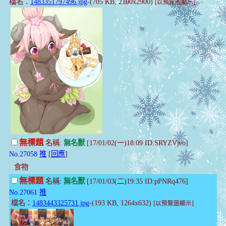
檔名：
1483351797496.jpg
-(705 KB, 2100x2900)
[以預覽圖顯示]
無標題
名稱:
無名獸
[17/01/02(一)18:09 ID:SRYZVjeo]
No.27058
推
[
回應
]
食物
無標題
名稱:
無名獸
[17/01/03(二)19:35 ID:pPNRq476]
No.27061
推
檔名：
1483443325731.jpg
-(193 KB, 1264x632)
[以預覽圖顯示]