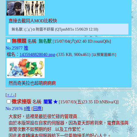
直接去載同人MOD比較快
無名獸: (;´д`)ｏ附圖不舒服 (QTpmMf1o 15/06/29 12:10)
無標題
名稱:
無名獸
[15/07/04(六)02:40 ID:rouniQ0s]
No.25977
推
檔名：
1435948828040.png
-(335 KB, 900x461)
[以預覽圖顯示]
然而奇美拉也超萌痾痾痾
[
+ / -
]
徵求接版
名稱:
闇鷲 ★
[15/07/03(五)23:35 ID:hNBiva/Q]
No.25976
8推
[
回應
]
大家好，這裡是最近很忙碌的管理員...
由於本版架設在自家的伺服器，因為夏天即將到來，電費高漲與
瀏覽次數不如預期的好...以及工作繁忙，
因此考慮轉讓本伺服器給下一位能夠接手的好心人士。