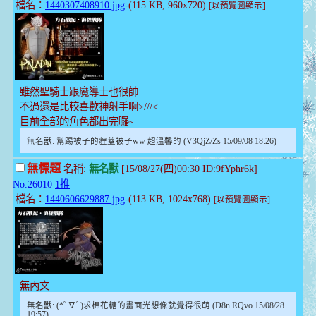
檔名：
1440307408910.jpg
-(115 KB, 960x720)
[以預覽圖顯示]
雖然聖騎士跟魔導士也很帥
不過還是比較喜歡神射手啊>///<
目前全部的角色都出完囉~
無名獸: 幫踢被子的貍蓋被子ww 超溫馨的 (V3QjZ/Zs 15/09/08 18:26)
無標題
名稱:
無名獸
[15/08/27(四)00:30 ID:9fYphr6k]
No.26010
1推
檔名：
1440606629887.jpg
-(113 KB, 1024x768)
[以預覽圖顯示]
無內文
無名獸: (*ﾟ∇ﾟ)求棉花糖的畫面光想像就覺得很萌 (D8n.RQvo 15/08/28
19:57)