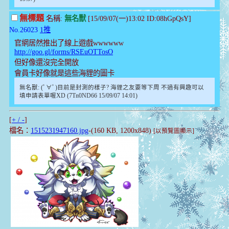
無標題
名稱:
無名獸
[15/09/07(一)13:02 ID:08hGpQsY]
No.26023
1推
官網居然推出了線上遊戲wwwwww
http://goo.gl/forms/RSEuOTTosO
但好像還沒完全開放
會員卡好像就是這些海貍的圖卡
無名獸: (ﾟ∀ﾟ)目前是封測的樣子? 海貍之友要等下周 不過有興趣可以
填申請表單喔XD (7Tn0ND66 15/09/07 14:01)
[
+ / -
]
檔名：
1515231947160.jpg
-(160 KB, 1200x848)
[以預覽圖顯示]