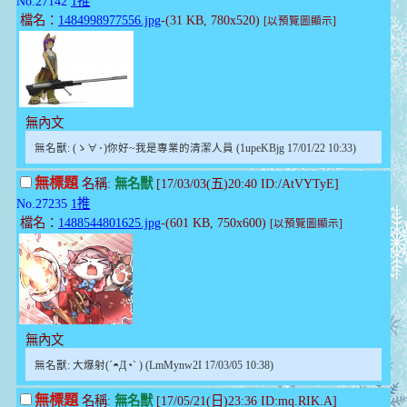
No.27142
1推
檔名：
1484998977556.jpg
-(31 KB, 780x520)
[以預覽圖顯示]
無內文
無名獸: (ゝ∀･)你好~我是專業的清潔人員 (1upeKBjg 17/01/22 10:33)
無標題
名稱:
無名獸
[17/03/03(五)20:40 ID:/AtVYTyE]
No.27235
1推
檔名：
1488544801625.jpg
-(601 KB, 750x600)
[以預覽圖顯示]
無內文
無名獸: 大爆射(´◓Д◔` ) (LmMynw2I 17/03/05 10:38)
無標題
名稱:
無名獸
[17/05/21(日)23:36 ID:mq.RIK.A]