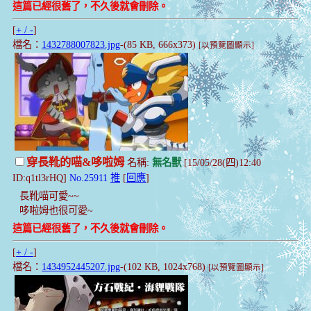
這篇已經很舊了，不久後就會刪除。
[
+ / -
]
檔名：
1432788007823.jpg
-(85 KB, 666x373)
[以預覽圖顯示]
穿長靴的喵&哆啦姆
名稱:
無名獸
[15/05/28(四)12:40
ID:q1tl3rHQ]
No.25911
推
[
回應
]
長靴喵可愛~~
哆啦姆也很可愛~
這篇已經很舊了，不久後就會刪除。
[
+ / -
]
檔名：
1434952445207.jpg
-(102 KB, 1024x768)
[以預覽圖顯示]