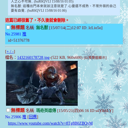
人之心不可無.. (buR6QVLI 15/08/16 01:05)
無名獸: 這種出門本來就該注意就是了.心靈還不成熟、不常外宿的自己
要有自覺.. (buR6QVLI 15/08/16 01:06)
這篇已經很舊了，不久後就會刪除。
無標題
名稱:
無名獸
[15/07/14(二)12:07 ID:.lcLio5o]
No.25981
推
id=51376778
[
+ / -
]
檔名：
1432160178728.jpg
-(522 KB, 960x600)
[以預覽圖顯示]
無標題
名稱:
瑪奇英雄傳
[15/05/21(四)06:16 ID:s4Ylk6LY]
No.25906
推
[
回應
]
https://www.youtube.com/watch?v=8Tg8B0ZBQyM