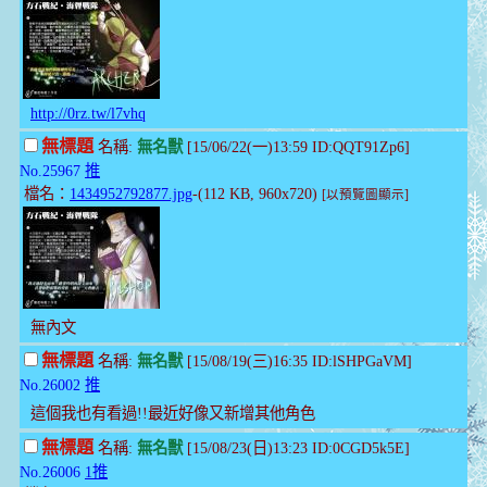
http://0rz.tw/l7vhq
無標題
名稱:
無名獸
[15/06/22(一)13:59 ID:QQT91Zp6]
No.25967
推
檔名：
1434952792877.jpg
-(112 KB, 960x720)
[以預覽圖顯示]
無內文
無標題
名稱:
無名獸
[15/08/19(三)16:35 ID:lSHPGaVM]
No.26002
推
這個我也有看過!!最近好像又新增其他角色
無標題
名稱:
無名獸
[15/08/23(日)13:23 ID:0CGD5k5E]
No.26006
1推