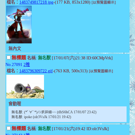
檔名：
1483749817218.jpg
-(177 KB, 853x1280)
[以預覽圖顯示]
無內文
無標題
名稱:
無名獸
[17/01/07(六)21:38 ID:60CMpVrk]
No.27091
2推
檔名：
1483796309722.gif
-(763 KB, 500x313)
[以預覽圖顯示]
會動喔
無名獸: (*ﾟ∀ﾟ*)ﾉｼ求詳細~~ (tIhS6hCA 17/01/07 23:42)
無名獸: ipoke (olr3VsJk 17/01/21 19:42)
無標題
名稱:
無名獸
[17/01/21(六)19:42 ID:olr3VsJk]