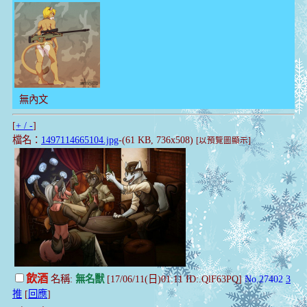
無內文
[
+ / -
]
檔名：
1497114665104.jpg
-(61 KB, 736x508)
[以預覽圖顯示]
飲酒
名稱:
無名獸
[17/06/11(日)01:11 ID:.QlF63PQ]
No.27402
3
推
[
回應
]