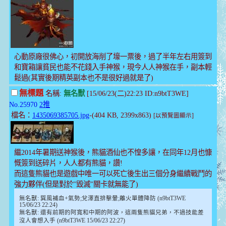
心動原廠很佛心，初開放海削了壕一票後，過了半年左右用簽到
和寶箱讓貧民也能不花錢入手神猴，現今人人神猴在手，副本輕
鬆過(其實後期精英副本也不是很好過就是了)
無標題
名稱:
無名獸
[15/06/23(二)22:23 ID:n9btT3WE]
No.25970
2推
檔名：
1435069385705.jpg
-(404 KB, 2399x863)
[以預覽圖顯示]
繼2014年暑期送神猴後，熊貓酒仙也不惶多讓，在同年12月也慷
慨簽到送碎片，人人都有熊貓，讚!
而這隻熊貓也是遊戲中唯一可以死亡後生出三個分身繼續戰鬥的
強力夥伴(但是對於"毀滅"關卡就無能了)
無名獸: 巽風補血+氣勢;兌澤直排擊暈;離火單體降防 (n9btT3WE
15/06/23 22:24)
無名獸: 還有前期的阿寬和中期的阿波，這兩隻熊貓兄弟，不過技能差
沒人會想入手 (n9btT3WE 15/06/23 22:27)