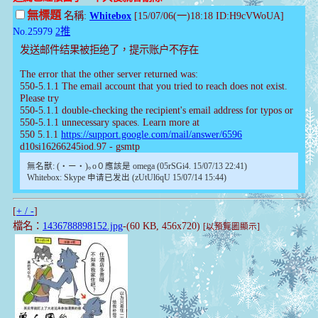
無標題
名稱:
Whitebox
[15/07/06(一)18:18 ID:H9cVWoUA]
No.25979
2推
发送邮件结果被拒绝了，提示账户不存在
The error that the other server returned was:
550-5.1.1 The email account that you tried to reach does not exist.
Please try
550-5.1.1 double-checking the recipient's email address for typos or
550-5.1.1 unnecessary spaces. Learn more at
550 5.1.1
https://support.google.com/mail/answer/6596
d10si16266245iod.97 - gsmtp
無名獸: (・ー・)｡o０應該是 omega (05rSGi4. 15/07/13 22:41)
Whitebox: Skype 申请已发出 (zUtUl6qU 15/07/14 15:44)
[
+ / -
]
檔名：
1436788898152.jpg
-(60 KB, 456x720)
[以預覽圖顯示]