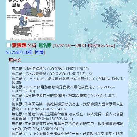
無標題
名稱:
無名獸
[15/07/13(一)20:01 ID:81iGwAnw]
No.25980
10推
[
回應
]
無內文
無名獸: 淑惠阿姨救我 (ilaYNBwk 15/07/14 20:22)
無名獸: 浮水印疊疊樂 (zYVOWZno 15/07/14 21:28)
無名獸: (〃∀〃)｡o０小B這麼可愛是我就不放他走了 (rVikfrfw 15/07/15
10:28)
無名獸: (〃∀〃)A君那麼壞壞是我就不讓他放我走了 (uQ.VDoqw
15/07/16 21:00)
無名獸: 這只是作者自己的想像吧，根本沒證據 (1Ni/PSZk 15/07/22
20:37)
無名獸: 作者因為這一篇推特還是啥的炎上，說是會讓人誤會獸圈人都
很壞。 (HTbY2b9o 15/07/23 14:10)
無名獸: 不過這個模式主題套什麼都可以成立，個人覺得ㄧ般人只會當
幽默看過。 (HTbY2b9o 15/07/23 14:11)
無名獸: 不過感覺這只是作者拿自己的角色來玩而己，很多髒髒圖都是
A君攻 (Zyf7nNRg 15/08/01 09:19)
無名獸: (´_ゝ`)＜每個圈子都有不好的一面，只能說可以交朋友，但防