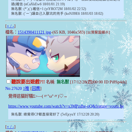
過(確信 (nCaXkEw6 18/01/01 21:19)
無名獸: (*´д`).確信+1 (yiYRO72M 18/01/02 22:52)
無名獸: (´ー`)讓自己入獸坑的兇手 (koNJl9E6 18/01/03 18:02)
[
+ / -
]
檔名：
1514390411121.jpg
-(65 KB, 1046x583)
[以預覽圖顯示]
聽說要出遊戲?!!
名稱:
無名獸
[17/12/28(四)00:00 ID:Pi8Sp4ds]
No.27620
1推
[
回應
]
覺得這貓好騷Σ>―(〃°ω°〃)♡→
https://www.youtube.com/watch?v=x3MPzdhe-oQ&feature=youtu.be
無名獸: 總覺得CP都直接寫好了 (5vEjcyuY 17/12/28 20:20)
[
+ / -
]