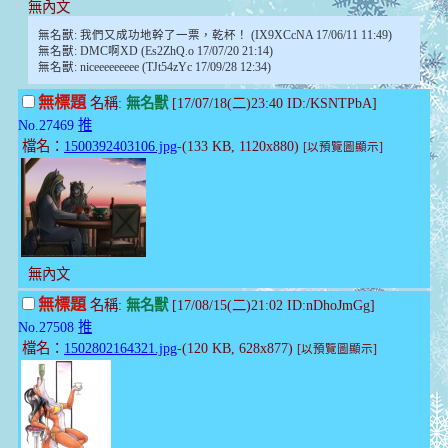
無內文
無名獸: 我們又成功地幹了一票，乾杯！ (IX9XCcNA 17/06/11 11:49)
無名獸: DMC啊XD (Es2ZhQ.o 17/07/20 21:14)
無名獸: niceeeeeeeee (TJt54zYc 17/09/28 12:34)
無標題
名稱:
無名獸
[17/07/18(二)23:40 ID:/KSNTPbA]
No.27469
推
檔名：
1500392403106.jpg
-(133 KB, 1120x880)
[以預覽圖顯示]
無內文
無標題
名稱:
無名獸
[17/08/15(二)21:02 ID:nDhoJmGg]
No.27508
推
檔名：
1502802164321.jpg
-(120 KB, 628x877)
[以預覽圖顯示]