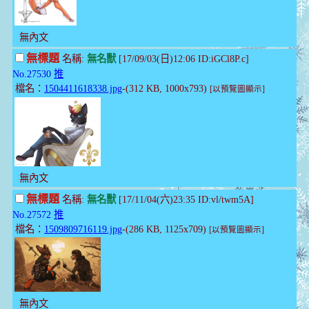
無內文
無標題
名稱:
無名獸
[17/09/03(日)12:06 ID:iGCl8P.c]
No.27530
推
檔名：
1504411618338.jpg
-(312 KB, 1000x793)
[以預覽圖顯示]
無內文
無標題
名稱:
無名獸
[17/11/04(六)23:35 ID:vl/twm5A]
No.27572
推
檔名：
1509809716119.jpg
-(286 KB, 1125x709)
[以預覽圖顯示]
無內文