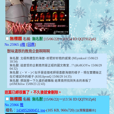
無標題
名稱:
無名獸
[15/06/22(一)13:54 ID:QQT91Zp6]
No.25965
4推
[
回應
]
獸味濃厚的教育企劃啊啊啊
無名獸: 北極熊體型的海貍~好肥好好抱的感覺 (MLymkxoI 15/06/23
18:54)
無名獸: 這麼受的企劃竟然是正經的國文教室...!? (iKr8GOYw 15/06/29
04:32)
無名獸: (・∀・)＜似乎是這個老師很喜歡海貍的樣子，現在實體版正
在打樣試作的樣子 (KHL0pvmQ 15/06/29 14:35)
無名獸: 想說按一下久違的避難板 結果竟然找到失去的表板了
(eOM3bJsw 15/09/23 22:43)
這篇已經很舊了，不久後就會刪除。
無標題
名稱:
無名獸
[15/06/22(一)13:56 ID:QQT91Zp6]
No.25966
推
檔名：
1434952600451.jpg
-(105 KB, 960x720)
[以預覽圖顯示]