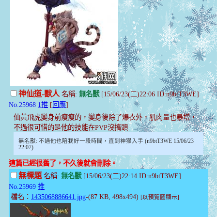
神仙道-獸人
名稱:
無名獸
[15/06/23(二)22:06 ID:n9btT3WE]
No.25968
1推
[
回應
]
仙黃飛虎變身前瘦瘦的，變身後除了爆衣外，肌肉量也暴增，
不過很可惜的是他的技能在PVP沒搞頭
無名獸: 不過他也陪我好一段時間，直到神猴入手 (n9btT3WE 15/06/23
22:07)
這篇已經很舊了，不久後就會刪除。
無標題
名稱:
無名獸
[15/06/23(二)22:14 ID:n9btT3WE]
No.25969
推
檔名：
1435068886641.jpg
-(87 KB, 498x494)
[以預覽圖顯示]