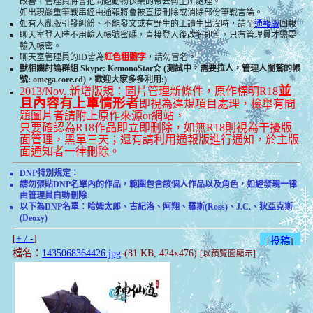
改善，管理員將會把問題動物快樂的帶去衛生所處理。
如出現嚴重筆戰串經由通報將會被直接刪除或消除部份筆戰言論。
如有人亂版引發糾紛、不能發文或有野生的工讀生出沒時，請至
通報版
回報
聊天室登入時不用輸入帳號密碼，直接登入後改名即可，只有管理員才需要
輸入帳密。
聊天室管理員的ID皆為
紅色粗體字
，請勿冒名。
獸相關討論群組 Skype: KemonoStar☆ (測試中，需要拉人，管理人闇鷲的帳
號: omega.core.cd)，歡迎大家多多利用:)
並
2013/Nov. 新增版規：圖片管理新條件，原作標明R18
且內容有上車情形者
即視為違規項目處理，檢舉有問
題圖片者請附上原作來源or網站，
只要確認為R18作品即立即刪除，如無R18則視為干擾版
面管理，黑單三天；還有請利用通報版進行通知，於主版
面通知者一律刪除。
DNP特別規定：
請勿張貼DNP名單內的作品，範圍包含該個人作品以及角色，如經發現一律
由管理員自動刪除
以下為DNP名單：哈姆太郎、古紀洛、阿翔、羅斯(Ross)、J.C.、狄亞克斯
(Deoxy)
[
+ / -
]
[
投稿
]
檔名：
1435068364426.jpg
-(81 KB, 424x476)
[以預覽圖顯示]