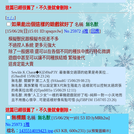
這篇已經很舊了，不久後就會刪除。
[
+ / -
]
如果能出個這樣的遊戲就好了
名稱:
無名獸
[15/06/28(日)15:01 ID:spsquvJw]
No.25972
4推
[
回應
]
模擬獸民跟模擬市民差不多
不過捏人系統 更多元強大
除了一般選項 還可以在各個不同的種族中進行特化微調
遊戲中甚至可以讓不同種族結婚 繁殖後代
這肯定能大賣
Sewlde.K.Charat◆KlZ49inP3Y: 最後雜交過頭的結果是奇美拉...
(G9asdf4I 15/06/28 23:24)
無名獸: 關鍵字:第二人生 (9AluudtU 15/06/29 08:23)
無名獸: 異族繁殖 可以設定第X代無生殖能力 這樣就可以控制太過誇張
的奇美拉出現 (QTpmMf1o 15/06/29 12:11)
無名獸: 用像"人工少女"一樣的單機遊戲就好了啦~純粹一對一小天地而
且不用擔心懷孕...可是這樣好像有點可惜 (kjJ5BP1M 15/07/05 23:26)
這篇已經很舊了，不久後就會刪除。
無標題
名稱:
無名獸
[15/06/29(一)01:53 ID:lyMRh2ss]
No.25973
1推
檔名：
1435514019423.jpg
-(63 KB, 600x231)
[以預覽圖顯示]