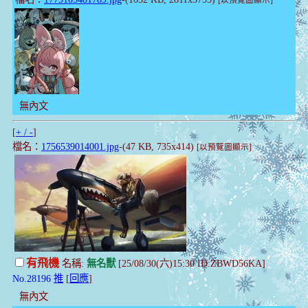
[以預覽圖顯示]
無內文
[
+ / -
]
檔名：
1756539014001.jpg
-(47 KB, 735x414)
[以預覽圖顯示]
有飛機
名稱:
無名獸
[25/08/30(六)15:30 ID:ZBWD56KA]
No.28196
推
[
回應
]
無內文