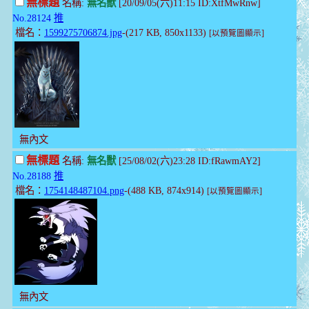
無標題
名稱:
無名獸
[20/09/05(六)11:15 ID:XtfMwRnw]
No.28124
推
檔名：
1599275706874.jpg
-(217 KB, 850x1133)
[以預覽圖顯示]
無內文
無標題
名稱:
無名獸
[25/08/02(六)23:28 ID:fRawmAY2]
No.28188
推
檔名：
1754148487104.png
-(488 KB, 874x914)
[以預覽圖顯示]
無內文