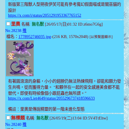
新版第三階獸人型朔夜伊芙可能有參考魔幻假面喵或是闇巫貓的
設計
https://x.com/i/status/2051291953367765152
里奧
名稱:
無名獸
[26/05/17(日)01:32 ID:z6mo7G6g]
No.28238
推
檔名：
1778952746035.jpg
-(216 KB, 1570x2048)
[以預覽圖顯示]
有著圓滾滾的身軀，小小的翅膀仍無法熟練飛翔，卻能和願力發
生共鳴，從而獲得力量。 “和夥伴在一起的安全感連美食都不能
替代。即使有時候像個小跟屁蟲也無所謂。”
https://x.com/Liet4649/status/2055296737418596633
備註：里奧是傳說精靈的第一階未進化型態
無標題
名稱:
無名獸
[26/05/19(二)13:04 ID:5V4TtEhw]
No.28240
推