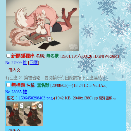
新開狐狸串
名稱:
無名獸
[19/01/19(六)00:26 ID:iNfWR8jM]
No.27909
推
[
回應
]
無內文
有回應 21 篇被省略。要閱讀所有回應請按下回應連結。
無標題
名稱:
無名獸
[20/08/03(一)18:24 ID:5.VuHAz.]
No.28085
推
檔名：
1596450298463.png
-(1942 KB, 2040x1380)
[以預覽圖顯示]