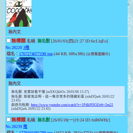
無內文
無標題
名稱:
無名獸
[26/01/01(四)21:27 ID:6icLlqEo]
No.28220
3推
檔名：
1767274077190.jpg
-(44 KB, 686x386)
[以預覽圖顯示]
無內文
無名獸: 老實說看不懂 (mXKQkbOs 26/01/06 15:27)
無名獸: 致敬鬼店啊，這一集非常多的隱藏彩蛋 (zdaDQark 26/01/22
23:45)
劇透勿點開:
https://www.youtube.com/watch?v=1PdliJ95OZs#t=2m22
(zdaDQark 26/01/22 23:45)
無標題
名稱:
無名獸
[26/05/18(一)19:24 ID:/tnR6WHc]
No.28239
推
檔名：
1779103481789.jpg
-(1652 KB, 2811x3753)