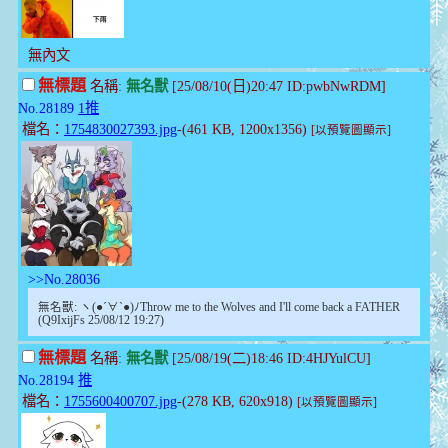
無內文
無標題
名稱:
無名獸
[25/08/10(日)20:47 ID:pwbNwRDM]
No.28189
1推
檔名：
1754830027393.jpg
-(461 KB, 1200x1356)
[以預覽圖顯示]
>>No.28036
無名獸: ヽ(●´∀`●)ﾉThrow me to the Wolves and I'll come back a FATHER
(Q9IxijFs 25/08/12 19:27)
無標題
名稱:
無名獸
[25/08/19(二)18:46 ID:4HJYulCU]
No.28194
推
檔名：
1755600400707.jpg
-(278 KB, 620x918)
[以預覽圖顯示]