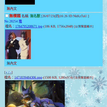
無內文
無標題
名稱:
無名獸
[26/07/23(四)16:26 ID:NkKzTuU.]
No.28254
推
檔名：
1784795208671.jpg
-(186 KB, 1756x2048)
[以預覽圖顯示]
無內文
[
+ / -
]
檔名：
1471839484306.png
-(1500 KB, 1280x974)
[以預覽圖顯示]