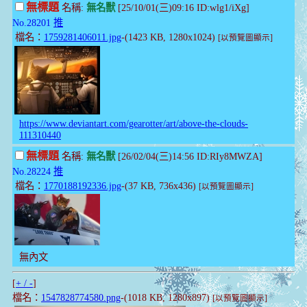
無標題
名稱:
無名獸
[25/10/01(三)09:16 ID:wlg1/iXg]
No.28201
推
檔名：
1759281406011.jpg
-(1423 KB, 1280x1024)
[以預覽圖顯示]
https://www.deviantart.com/gearotter/art/above-the-clouds-
111310440
無標題
名稱:
無名獸
[26/02/04(三)14:56 ID:RIy8MWZA]
No.28224
推
檔名：
1770188192336.jpg
-(37 KB, 736x436)
[以預覽圖顯示]
無內文
[
+ / -
]
檔名：
1547828774580.png
-(1018 KB, 1280x897)
[以預覽圖顯示]