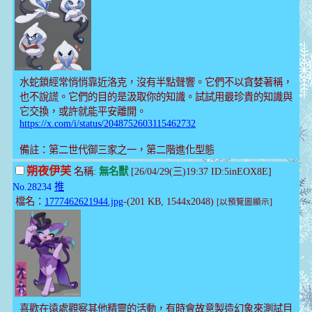
水蛇鎖經常悄悄靠近洛克，沒有半點聲響。它們不以貪婪著稱，
也不說謊。它們的目的是汲取你的知識。試試用最珍貴的知識與
它交換，或許就能平安離開。
https://x.com/i/status/2048752603115462732
備註：第二世代御三家之一，第二階進化型態
朔夜伊芙
名稱:
無名獸
[26/04/29(三)19:37 ID:5inEOX8E]
No.28234
推
檔名：
1777462621944.jpg
-(201 KB, 1544x2048)
[以預覽圖顯示]
喜歡在遠處觀察其他精靈的活動，有時會故意製造幻象來測試目