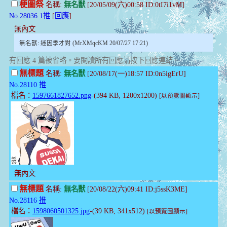
梗圖祭
名稱:
無名獸
[20/05/09(六)00:58 ID:0tI7i1vM]
No.28036
1推
[
回應
]
無內文
無名獸: 迷因季才對 (MrXMqcKM 20/07/27 17:21)
有回應 4 篇被省略。要閱讀所有回應請按下回應連結。
無標題
名稱:
無名獸
[20/08/17(一)18:57 ID:0n5igErU]
No.28110
推
檔名：
1597661827652.png
-(394 KB, 1200x1200)
[以預覽圖顯示]
無內文
無標題
名稱:
無名獸
[20/08/22(六)09:41 ID:j5ssK3ME]
No.28116
推
檔名：
1598060501325.jpg
-(39 KB, 341x512)
[以預覽圖顯示]