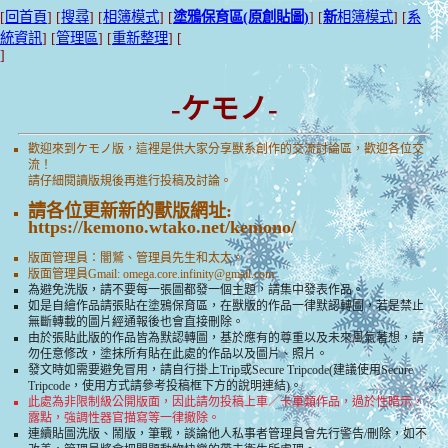
[
回首頁
] [
搜尋
] [
相簿模式
] [
塗鴉保育區(原創貼圖)
] [
新
相簿模式
] [
系
統資訊
] [
管理區
] [
重新整理
] [
]
-ケモノ-
歡迎來到ケモノ版，這裡是供大家分享獸系創作的交流討論區，歡迎各位交
流！
請仔細閱讀版規後再進行投稿及討論。
請各位更新新的獸版網址:
https://kemono.wtako.net/kemono/
版面管理員：闇鷲、管理員先生和太太。
版面管理員Gmail:
omega.core.infinity@gmail.com
為避免洗版，請不要每一張圖都發一個主題，請集中發表作品。
如是自繪作品請張貼在塗鴉保育區，在獸版的作品一律默認轉圖，若是禁止
無斷轉載的圖片經通報後也會直接刪除。
由於張貼此版的作品皆為默認轉圖，基於應有的尊重以及未來風氣著想，請
勿任意修改，塗抹所有貼在此處的作品以及圖片、照片。
發文時如需要避免冒用，請自行掛上Trip或Secure Tripcode(建議使用Secure
Tripcode，使用方式請參考投稿框下方的說明連結)。
此處為非限制級公開版面，因此請勿投稿上車／卡車類作品，過於性暗示，
露點，強調性器官描寫等一律撤除。
連續貼圖洗版、鬧版，筆戰，談論他人私事者管理員會先行警告/刪除，如不