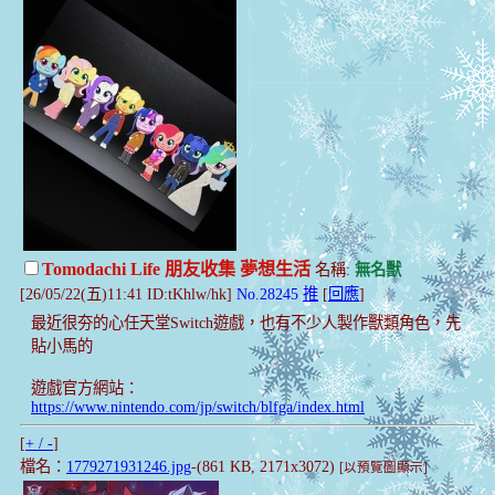
Tomodachi Life 朋友收集 夢想生活
名稱:
無名獸
[26/05/22(五)11:41 ID:tKhlw/hk]
No.28245
推
[
回應
]
最近很夯的心任天堂Switch遊戲，也有不少人製作獸類角色，先
貼小馬的
遊戲官方網站：
https://www.nintendo.com/jp/switch/blfga/index.html
[
+ / -
]
檔名：
1779271931246.jpg
-(861 KB, 2171x3072)
[以預覽圖顯示]