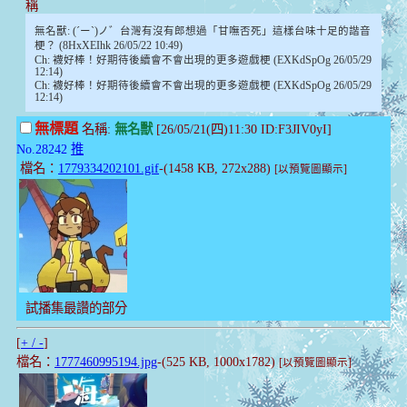
稱
無名獸: (´ー`)ノ゛台灣有沒有郎想過「甘嘸否死」這樣台味十足的諧音
梗？ (8HxXEIhk 26/05/22 10:49)
Ch: 襪好棒！好期待後續會不會出現的更多遊戲梗 (EXKdSpOg 26/05/29
12:14)
Ch: 襪好棒！好期待後續會不會出現的更多遊戲梗 (EXKdSpOg 26/05/29
12:14)
無標題
名稱:
無名獸
[26/05/21(四)11:30 ID:F3JIV0yI]
No.28242
推
檔名：
1779334202101.gif
-(1458 KB, 272x288)
[以預覽圖顯示]
試播集最讚的部分
[
+ / -
]
檔名：
1777460995194.jpg
-(525 KB, 1000x1782)
[以預覽圖顯示]