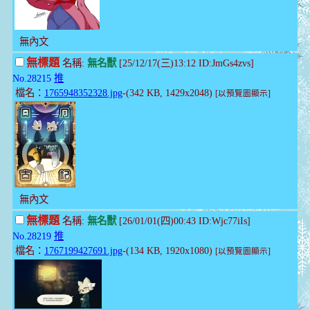
無內文
無標題
名稱:
無名獸
[25/12/17(三)13:12 ID:JmGs4zvs]
No.28215
推
檔名：
1765948352328.jpg
-(342 KB, 1429x2048)
[以預覽圖顯示]
無內文
無標題
名稱:
無名獸
[26/01/01(四)00:43 ID:Wjc77iIs]
No.28219
推
檔名：
1767199427691.jpg
-(134 KB, 1920x1080)
[以預覽圖顯示]