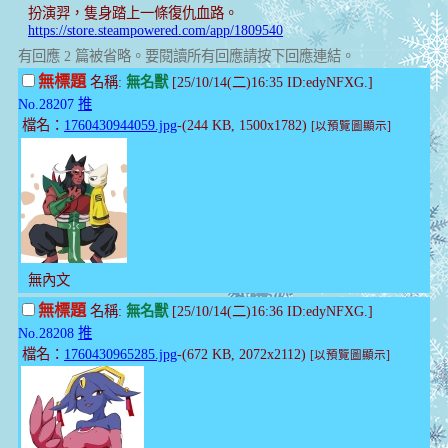
扮演羿，隻身踏上一條復仇血路。
https://store.steampowered.com/app/1809540
有回應 2 篇被省略。要閱讀所有回應請按下回應連結。
無標題
名稱:
無名獸
[25/10/14(二)16:35 ID:edyNFXG.]
No.28207
推
檔名：
1760430944059.jpg
-(244 KB, 1500x1782)
[以預覽圖顯示]
無內文
無標題
名稱:
無名獸
[25/10/14(二)16:36 ID:edyNFXG.]
No.28208
推
檔名：
1760430965285.jpg
-(672 KB, 2072x2112)
[以預覽圖顯示]