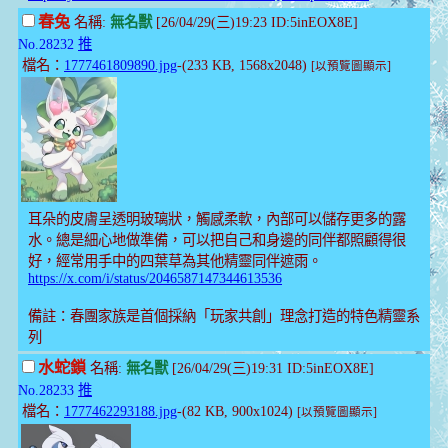
春兔
名稱:
無名獸
[26/04/29(三)19:23 ID:5inEOX8E]
No.28232
推
檔名：
1777461809890.jpg
-(233 KB, 1568x2048)
[以預覽圖顯示]
耳朵的皮膚呈透明玻璃狀，觸感柔軟，內部可以儲存更多的露
水。總是細心地做準備，可以把自己和身邊的同伴都照顧得很
好，經常用手中的四葉草為其他精靈同伴遮雨。
https://x.com/i/status/2046587147344613536
備註：春團家族是首個採納「玩家共創」理念打造的特色精靈系
列
水蛇鎖
名稱:
無名獸
[26/04/29(三)19:31 ID:5inEOX8E]
No.28233
推
檔名：
1777462293188.jpg
-(82 KB, 900x1024)
[以預覽圖顯示]