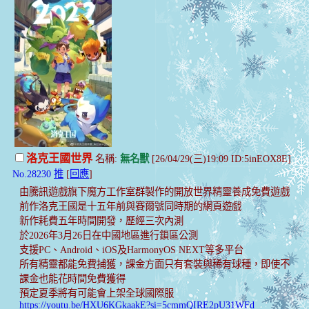
洛克王國世界
名稱:
無名獸
[26/04/29(三)19:09 ID:5inEOX8E]
No.28230
推
[
回應
]
由騰訊遊戲旗下魔方工作室群製作的開放世界精靈養成免費遊戲
前作洛克王國是十五年前與賽爾號同時期的網頁遊戲
新作耗費五年時間開發，歷經三次內測
於2026年3月26日在中國地區進行鎖區公測
支援PC、Android、iOS及HarmonyOS NEXT等多平台
所有精靈都能免費捕獲，課金方面只有套裝與稀有球種，即使不
課金也能花時間免費獲得
預定夏季將有可能會上架全球國際服
https://youtu.be/HXU6KGkaakE?si=5cmmQIRE2pU31WFd