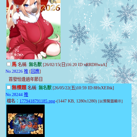
馬
名稱:
無名獸
[26/02/15(日)16:20 ID:vRRDHwaA]
No.28226
推
[
回應
]
首發恰逢過年節日
無標題
名稱:
無名獸
[26/05/22(五)10:59 ID:8HxXEIhk]
No.28244
推
檔名：
1779418791185.png
-(1447 KB, 1280x1280)
[以預覽圖顯示]