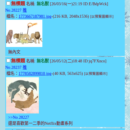
無標題
名稱:
無名獸
[26/03/16(一)21:19 ID:E/BdpWck]
No.28227
推
檔名：
1773667187981.jpg
-(216 KB, 2048x1536)
[以預覽圖顯示]
無內文
無標題
名稱:
無名獸
[26/05/12(二)18:48 ID:jq7FXnco]
No.28237
推
檔名：
1778582899810.jpg
-(40 KB, 563x625)
[以預覽圖顯示]
>>No.28227
還是喜歡第一二季的Netflix動畫系列