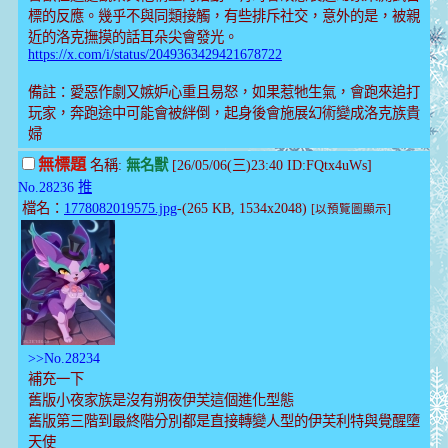
標的反應。幾乎不與同類接觸，有些排斥社交，意外的是，被親
近的洛克撫摸的話耳朵尖會發光。
https://x.com/i/status/2049363429421678722
備註：愛惡作劇又嫉妒心重且易怒，如果惹牠生氣，會跑來追打
玩家，奔跑途中可能會被絆倒，起身後會施展幻術變成洛克族貴
婦
無標題
名稱:
無名獸
[26/05/06(三)23:40 ID:FQtx4uWs]
No.28236
推
檔名：
1778082019575.jpg
-(265 KB, 1534x2048)
[以預覽圖顯示]
>>No.28234
補充一下
舊版小夜家族是沒有朔夜伊芙這個進化型態
舊版第三階到最終階分別都是直接轉變人型的伊芙利特與覺醒墮
天使