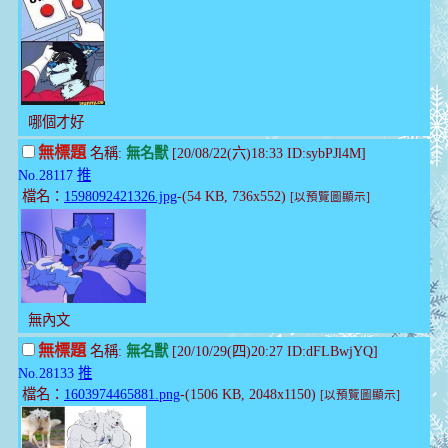
哪個才好
無標題
名稱:
無名獸
[20/08/22(六)18:33 ID:sybPJl4M]
No.28117
推
檔名：
1598092421326.jpg
-(54 KB, 736x552)
[以預覽圖顯示]
無內文
無標題
名稱:
無名獸
[20/10/29(四)20:27 ID:dFLBwjYQ]
No.28133
推
檔名：
1603974465881.png
-(1506 KB, 2048x1150)
[以預覽圖顯示]