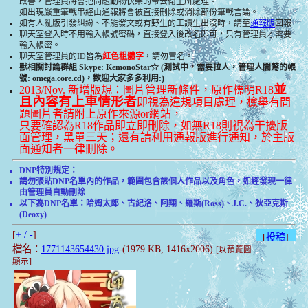
改善，管理員將會把問題動物快樂的帶去衛生所處理。
如出現嚴重筆戰串經由通報將會被直接刪除或消除部份筆戰言論。
如有人亂版引發糾紛、不能發文或有野生的工讀生出沒時，請至
通報版
回報
聊天室登入時不用輸入帳號密碼，直接登入後改名即可，只有管理員才需要
輸入帳密。
聊天室管理員的ID皆為
紅色粗體字
，請勿冒名。
獸相關討論群組 Skype: KemonoStar☆ (測試中，需要拉人，管理人闇鷲的帳
號: omega.core.cd)，歡迎大家多多利用:)
並
2013/Nov. 新增版規：圖片管理新條件，原作標明R18
且內容有上車情形者
即視為違規項目處理，檢舉有問
題圖片者請附上原作來源or網站，
只要確認為R18作品即立即刪除，如無R18則視為干擾版
面管理，黑單三天；還有請利用通報版進行通知，於主版
面通知者一律刪除。
DNP特別規定：
請勿張貼DNP名單內的作品，範圍包含該個人作品以及角色，如經發現一律
由管理員自動刪除
以下為DNP名單：哈姆太郎、古紀洛、阿翔、羅斯(Ross)、J.C.、狄亞克斯
(Deoxy)
[
+ / -
]
[
投稿
]
檔名：
1771143654430.jpg
-(1979 KB, 1416x2006)
[以預覽圖
顯示]