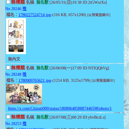
無標題
名稱:
無名獸
[26/05/31(日)19:38 ID:2tGWxiXs]
No.28246
推
檔名：
1780227524714.jpg
-(116 KB, 657x1200)
[以預覽圖顯示]
無內文
無標題
名稱:
無名獸
[26/06/08(一)17:09 ID:NTIQQhVg]
No.28248
推
檔名：
1780909765621.jpg
-(1214 KB, 3125x1799)
[以預覽圖顯示]
https://x.com/Citipati000/status/1808064858887446598/photo/1
無標題
名稱:
無名獸
[26/07/08(三)00:29 ID:ybvBczLs]
No.28253
推