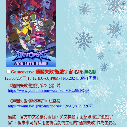
Gameoverse 通關失敗/遊戲宇宙
名稱:
無名獸
[26/05/20(三)18:12 ID:vcUjP8Mk]
No.28241
3推
[
回應
]
《通關失敗/遊戲宇宙》預告片
https://www.youtube.com/watch?v=V2Gx9icNQiA
《通關失敗/遊戲宇宙》試播集
https://youtu.be/1jNk5tmjhpc?si=9I2vAQtzKSR2tJ7O
備註：官方中文名稱有兩個，英文標題字面意思接近"遊戲宇
宙"，但未來可能採用更符合劇情主軸的"通關失敗"作為主要名