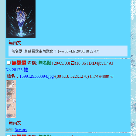
無內文
無名獸: 蒼藍雷霆主角獸化？ (wwp3wkls 20/08/18 22:47)
無標題
名稱:
無名獸
[20/09/03(四)18:36 ID:D4jbvH4A]
No.28123
推
檔名：
1599129360394.jpg
-(80 KB, 322x1278)
[以預覽圖顯示]
無內文
類別:
Beastars