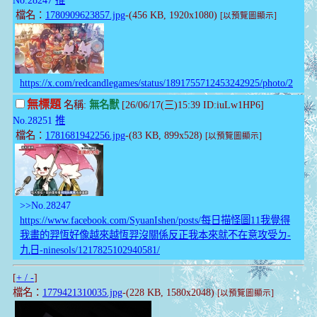
檔名：
1780909623857.jpg
-(456 KB, 1920x1080)
[以預覽圖顯示]
https://x.com/redcandlegames/status/1891755712453242925/photo/2
無標題
名稱:
無名獸
[26/06/17(三)15:39 ID:iuLw1HP6]
No.28251
推
檔名：
1781681942256.jpg
-(83 KB, 899x528)
[以預覽圖顯示]
>>No.28247
https://www.facebook.com/SyuanIshen/posts/每日描怪圖11我覺得
我畫的羿恆好像越來越恆羿沒關係反正我本來就不在意攻受ㄉ-
九日-ninesols/1217825102940581/
[
+ / -
]
檔名：
1779421310035.jpg
-(228 KB, 1580x2048)
[以預覽圖顯示]