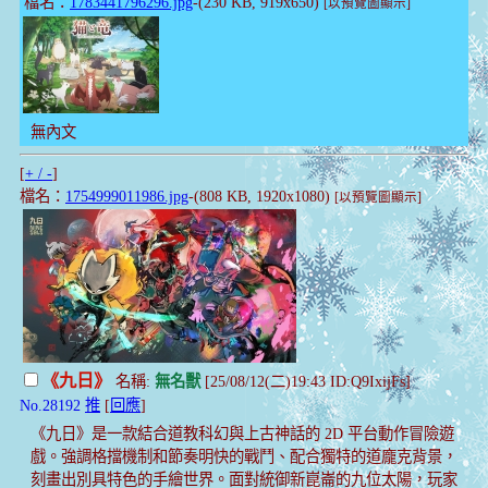
檔名：
1783441796296.jpg
-(230 KB, 919x650)
[以預覽圖顯示]
無內文
[
+ / -
]
檔名：
1754999011986.jpg
-(808 KB, 1920x1080)
[以預覽圖顯示]
《九日》
名稱:
無名獸
[25/08/12(二)19:43 ID:Q9IxijFs]
No.28192
推
[
回應
]
《九日》是一款結合道教科幻與上古神話的 2D 平台動作冒險遊
戲。強調格擋機制和節奏明快的戰鬥、配合獨特的道龐克背景，
刻畫出別具特色的手繪世界。面對統御新崑崙的九位太陽，玩家