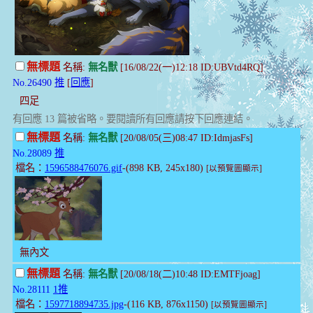
無標題
名稱:
無名獸
[16/08/22(一)12:18 ID:UBVtd4RQ]
No.26490
推
[
回應
]
四足
有回應 13 篇被省略。要閱讀所有回應請按下回應連結。
無標題
名稱:
無名獸
[20/08/05(三)08:47 ID:IdmjasFs]
No.28089
推
檔名：
1596588476076.gif
-(898 KB, 245x180)
[以預覽圖顯示]
無內文
無標題
名稱:
無名獸
[20/08/18(二)10:48 ID:EMTFjoag]
No.28111
1推
檔名：
1597718894735.jpg
-(116 KB, 876x1150)
[以預覽圖顯示]