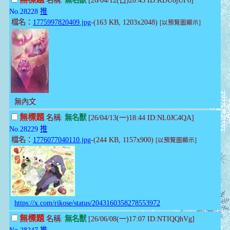
無標題
名稱:
無名獸
[26/04/12(日)20:43 ID:KDUojUFo]
No.28228
推
檔名：
1775997820409.jpg
-(163 KB, 1203x2048)
[以預覽圖顯示]
無內文
無標題
名稱:
無名獸
[26/04/13(一)18:44 ID:NL0JC4QA]
No.28229
推
檔名：
1776077040110.jpg
-(244 KB, 1157x900)
[以預覽圖顯示]
https://x.com/rikose/status/2043160358278553972
無標題
名稱:
無名獸
[26/06/08(一)17:07 ID:NTIQQhVg]
No.28247
推