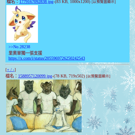
檔名：
1779167092838.jpg
-(83 KB, 1000x1200)
[以預覽圖顯示]
>>No.28238
里奧單獨一張支援
https://x.com/i/status/2055969726250242543
[
+ / -
]
檔名：
1588957120099.jpg
-(78 KB, 719x502)
[以預覽圖顯示]