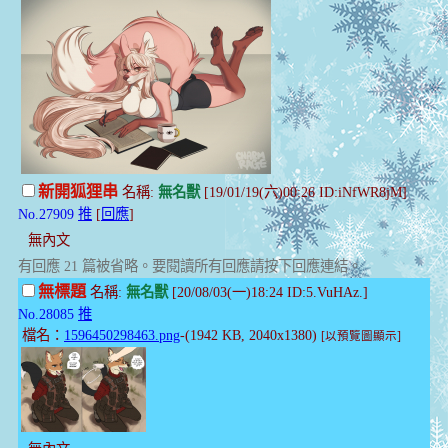
新開狐狸串
名稱:
無名獸
[19/01/19(六)00:26 ID:iNfWR8jM]
No.27909
推
[
回應
]
無內文
有回應 21 篇被省略。要閱讀所有回應請按下回應連結。
無標題
名稱:
無名獸
[20/08/03(一)18:24 ID:5.VuHAz.]
No.28085
推
檔名：
1596450298463.png
-(1942 KB, 2040x1380)
[以預覽圖顯示]