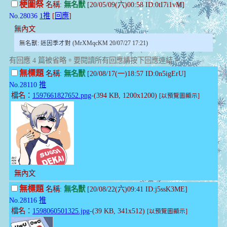
梗圖祭
名稱:
無名獸
[20/05/09(六)00:58 ID:0tI7i1vM]
No.28036
1推
[
回應
]
無內文
無名獸: 迷因季才對 (MrXMqcKM 20/07/27 17:21)
有回應 4 篇被省略。要閱讀所有回應請按下回應連結。
無標題
名稱:
無名獸
[20/08/17(一)18:57 ID:0n5igErU]
No.28110
推
檔名：
1597661827652.png
-(394 KB, 1200x1200)
[以預覽圖顯示]
無內文
無標題
名稱:
無名獸
[20/08/22(六)09:41 ID:j5ssK3ME]
No.28116
推
檔名：
1598060501325.jpg
-(39 KB, 341x512)
[以預覽圖顯示]