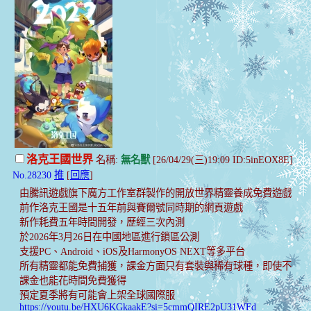
洛克王國世界
名稱:
無名獸
[26/04/29(三)19:09 ID:5inEOX8E]
No.28230
推
[
回應
]
由騰訊遊戲旗下魔方工作室群製作的開放世界精靈養成免費遊戲
前作洛克王國是十五年前與賽爾號同時期的網頁遊戲
新作耗費五年時間開發，歷經三次內測
於2026年3月26日在中國地區進行鎖區公測
支援PC、Android、iOS及HarmonyOS NEXT等多平台
所有精靈都能免費捕獲，課金方面只有套裝與稀有球種，即使不
課金也能花時間免費獲得
預定夏季將有可能會上架全球國際服
https://youtu.be/HXU6KGkaakE?si=5cmmQIRE2pU31WFd