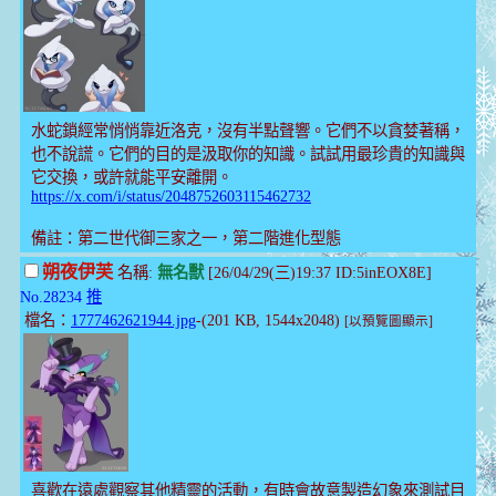
水蛇鎖經常悄悄靠近洛克，沒有半點聲響。它們不以貪婪著稱，
也不說謊。它們的目的是汲取你的知識。試試用最珍貴的知識與
它交換，或許就能平安離開。
https://x.com/i/status/2048752603115462732
備註：第二世代御三家之一，第二階進化型態
朔夜伊芙
名稱:
無名獸
[26/04/29(三)19:37 ID:5inEOX8E]
No.28234
推
檔名：
1777462621944.jpg
-(201 KB, 1544x2048)
[以預覽圖顯示]
喜歡在遠處觀察其他精靈的活動，有時會故意製造幻象來測試目