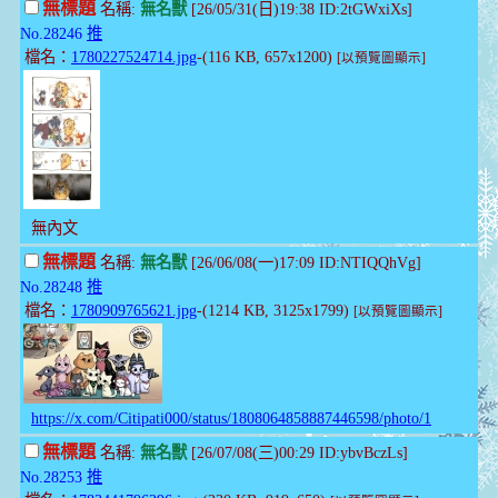
無標題
名稱:
無名獸
[26/05/31(日)19:38 ID:2tGWxiXs]
No.28246
推
檔名：
1780227524714.jpg
-(116 KB, 657x1200)
[以預覽圖顯示]
無內文
無標題
名稱:
無名獸
[26/06/08(一)17:09 ID:NTIQQhVg]
No.28248
推
檔名：
1780909765621.jpg
-(1214 KB, 3125x1799)
[以預覽圖顯示]
https://x.com/Citipati000/status/1808064858887446598/photo/1
無標題
名稱:
無名獸
[26/07/08(三)00:29 ID:ybvBczLs]
No.28253
推