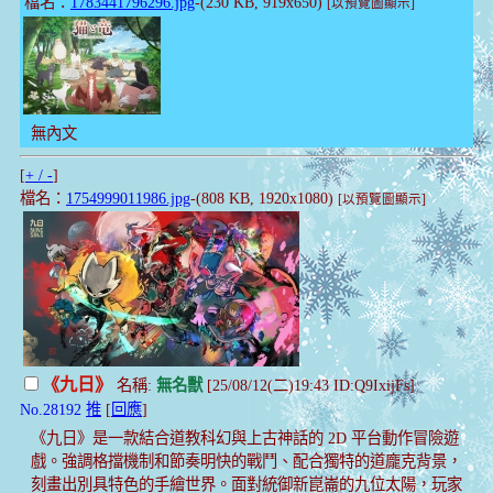
檔名：
1783441796296.jpg
-(230 KB, 919x650)
[以預覽圖顯示]
無內文
[
+ / -
]
檔名：
1754999011986.jpg
-(808 KB, 1920x1080)
[以預覽圖顯示]
《九日》
名稱:
無名獸
[25/08/12(二)19:43 ID:Q9IxijFs]
No.28192
推
[
回應
]
《九日》是一款結合道教科幻與上古神話的 2D 平台動作冒險遊
戲。強調格擋機制和節奏明快的戰鬥、配合獨特的道龐克背景，
刻畫出別具特色的手繪世界。面對統御新崑崙的九位太陽，玩家