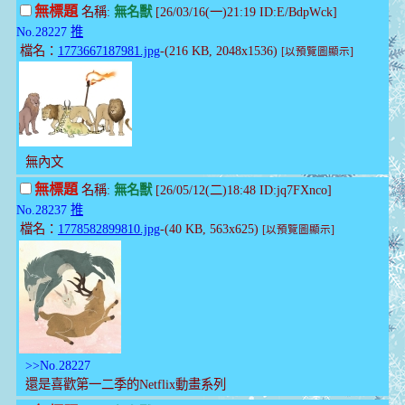
無標題
名稱:
無名獸
[26/03/16(一)21:19 ID:E/BdpWck]
No.28227
推
檔名：
1773667187981.jpg
-(216 KB, 2048x1536)
[以預覽圖顯示]
無內文
無標題
名稱:
無名獸
[26/05/12(二)18:48 ID:jq7FXnco]
No.28237
推
檔名：
1778582899810.jpg
-(40 KB, 563x625)
[以預覽圖顯示]
>>No.28227
還是喜歡第一二季的Netflix動畫系列