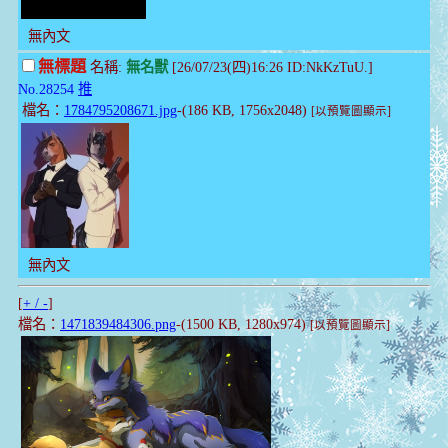
無內文
無標題
名稱:
無名獸
[26/07/23(四)16:26 ID:NkKzTuU.]
No.28254
推
檔名：
1784795208671.jpg
-(186 KB, 1756x2048)
[以預覽圖顯示]
無內文
[
+ / -
]
檔名：
1471839484306.png
-(1500 KB, 1280x974)
[以預覽圖顯示]