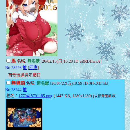
馬
名稱:
無名獸
[26/02/15(日)16:20 ID:vRRDHwaA]
No.28226
推
[
回應
]
首發恰逢過年節日
無標題
名稱:
無名獸
[26/05/22(五)10:59 ID:8HxXEIhk]
No.28244
推
檔名：
1779418791185.png
-(1447 KB, 1280x1280)
[以預覽圖顯示]