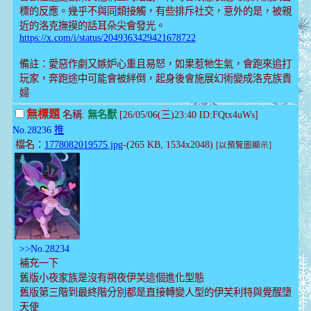
標的反應。幾乎不與同類接觸，有些排斥社交，意外的是，被親
近的洛克撫摸的話耳朵尖會發光。
https://x.com/i/status/2049363429421678722
備註：愛惡作劇又嫉妒心重且易怒，如果惹牠生氣，會跑來追打
玩家，奔跑途中可能會被絆倒，起身後會施展幻術變成洛克族貴
婦
無標題
名稱:
無名獸
[26/05/06(三)23:40 ID:FQtx4uWs]
No.28236
推
檔名：
1778082019575.jpg
-(265 KB, 1534x2048)
[以預覽圖顯示]
>>No.28234
補充一下
舊版小夜家族是沒有朔夜伊芙這個進化型態
舊版第三階到最終階分別都是直接轉變人型的伊芙利特與覺醒墮
天使