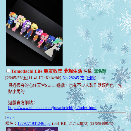
Tomodachi Life 朋友收集 夢想生活
名稱:
無名獸
[26/05/22(五)11:41 ID:tKhlw/hk]
No.28245
推
[
回應
]
最近很夯的心任天堂Switch遊戲，也有不少人製作獸類角色，先
貼小馬的
遊戲官方網站：
https://www.nintendo.com/jp/switch/blfga/index.html
[
+ / -
]
檔名：
1779271931246.jpg
-(861 KB, 2171x3072)
[以預覽圖顯示]