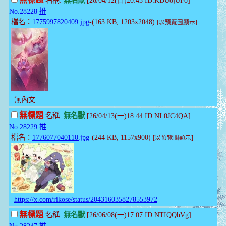
無標題
名稱:
無名獸
[26/04/12(日)20:43 ID:KDUojUFo]
No.28228
推
檔名：
1775997820409.jpg
-(163 KB, 1203x2048)
[以預覽圖顯示]
無內文
無標題
名稱:
無名獸
[26/04/13(一)18:44 ID:NL0JC4QA]
No.28229
推
檔名：
1776077040110.jpg
-(244 KB, 1157x900)
[以預覽圖顯示]
https://x.com/rikose/status/2043160358278553972
無標題
名稱:
無名獸
[26/06/08(一)17:07 ID:NTIQQhVg]
No.28247
推