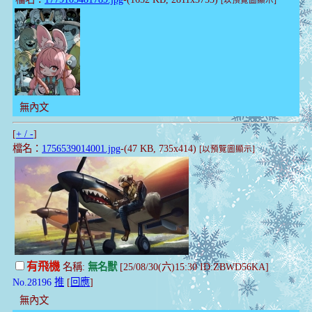
[以預覽圖顯示]
無內文
[
+ / -
]
檔名：
1756539014001.jpg
-(47 KB, 735x414)
[以預覽圖顯示]
有飛機
名稱:
無名獸
[25/08/30(六)15:30 ID:ZBWD56KA]
No.28196
推
[
回應
]
無內文