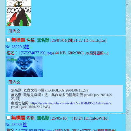
無內文
無標題
名稱:
無名獸
[26/01/01(四)21:27 ID:6icLlqEo]
No.28220
3推
檔名：
1767274077190.jpg
-(44 KB, 686x386)
[以預覽圖顯示]
無內文
無名獸: 老實說看不懂 (mXKQkbOs 26/01/06 15:27)
無名獸: 致敬鬼店啊，這一集非常多的隱藏彩蛋 (zdaDQark 26/01/22
23:45)
劇透勿點開:
https://www.youtube.com/watch?v=1PdliJ95OZs#t=2m22
(zdaDQark 26/01/22 23:45)
無標題
名稱:
無名獸
[26/05/18(一)19:24 ID:/tnR6WHc]
No.28239
推
檔名：
1779103481789.jpg
-(1652 KB, 2811x3753)