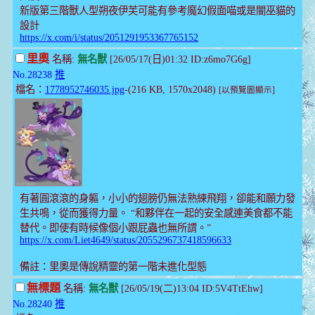
新版第三階獸人型朔夜伊芙可能有參考魔幻假面喵或是闇巫貓的
設計
https://x.com/i/status/2051291953367765152
里奧
名稱:
無名獸
[26/05/17(日)01:32 ID:z6mo7G6g]
No.28238
推
檔名：
1778952746035.jpg
-(216 KB, 1570x2048)
[以預覽圖顯示]
有著圓滾滾的身軀，小小的翅膀仍無法熟練飛翔，卻能和願力發
生共鳴，從而獲得力量。 “和夥伴在一起的安全感連美食都不能
替代。即使有時候像個小跟屁蟲也無所謂。”
https://x.com/Liet4649/status/2055296737418596633
備註：里奧是傳說精靈的第一階未進化型態
無標題
名稱:
無名獸
[26/05/19(二)13:04 ID:5V4TtEhw]
No.28240
推