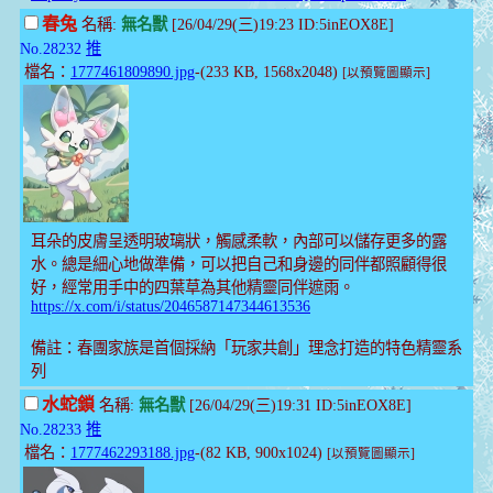
春兔
名稱:
無名獸
[26/04/29(三)19:23 ID:5inEOX8E]
No.28232
推
檔名：
1777461809890.jpg
-(233 KB, 1568x2048)
[以預覽圖顯示]
耳朵的皮膚呈透明玻璃狀，觸感柔軟，內部可以儲存更多的露
水。總是細心地做準備，可以把自己和身邊的同伴都照顧得很
好，經常用手中的四葉草為其他精靈同伴遮雨。
https://x.com/i/status/2046587147344613536
備註：春團家族是首個採納「玩家共創」理念打造的特色精靈系
列
水蛇鎖
名稱:
無名獸
[26/04/29(三)19:31 ID:5inEOX8E]
No.28233
推
檔名：
1777462293188.jpg
-(82 KB, 900x1024)
[以預覽圖顯示]