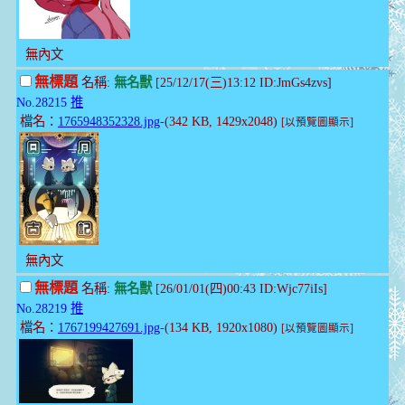
無內文
無標題
名稱:
無名獸
[25/12/17(三)13:12 ID:JmGs4zvs]
No.28215
推
檔名：
1765948352328.jpg
-(342 KB, 1429x2048)
[以預覽圖顯示]
無內文
無標題
名稱:
無名獸
[26/01/01(四)00:43 ID:Wjc77iIs]
No.28219
推
檔名：
1767199427691.jpg
-(134 KB, 1920x1080)
[以預覽圖顯示]