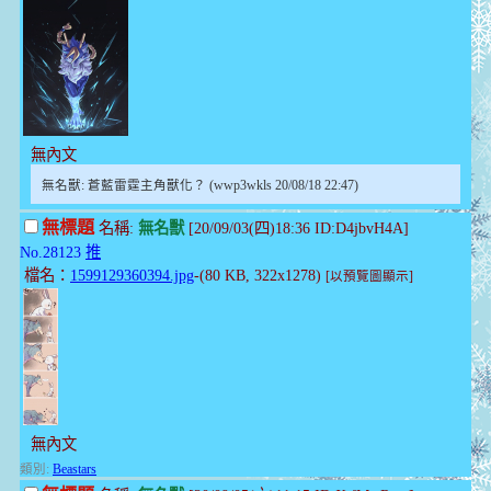
無內文
無名獸: 蒼藍雷霆主角獸化？ (wwp3wkls 20/08/18 22:47)
無標題
名稱:
無名獸
[20/09/03(四)18:36 ID:D4jbvH4A]
No.28123
推
檔名：
1599129360394.jpg
-(80 KB, 322x1278)
[以預覽圖顯示]
無內文
類別:
Beastars