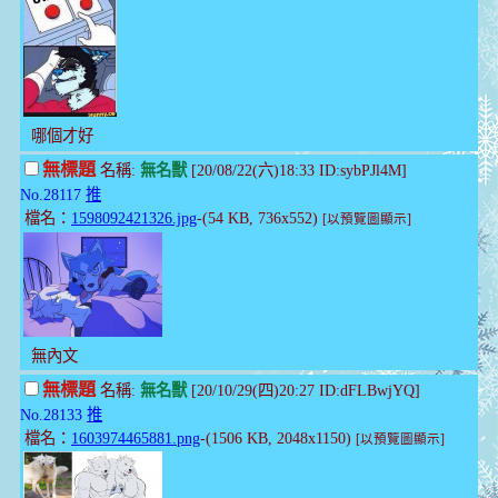
哪個才好
無標題
名稱:
無名獸
[20/08/22(六)18:33 ID:sybPJl4M]
No.28117
推
檔名：
1598092421326.jpg
-(54 KB, 736x552)
[以預覽圖顯示]
無內文
無標題
名稱:
無名獸
[20/10/29(四)20:27 ID:dFLBwjYQ]
No.28133
推
檔名：
1603974465881.png
-(1506 KB, 2048x1150)
[以預覽圖顯示]