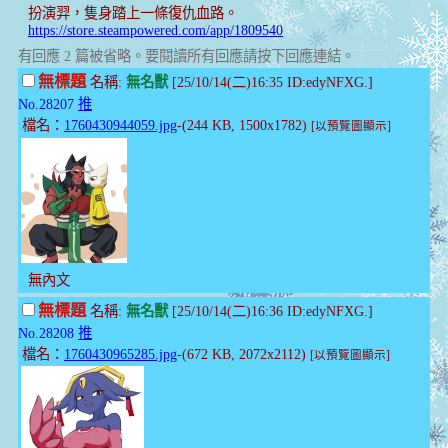
扮演羿，隻身踏上一條復仇血路。
https://store.steampowered.com/app/1809540
有回應 2 篇被省略。要閱讀所有回應請按下回應連結。
無標題
名稱:
無名獸
[25/10/14(二)16:35 ID:edyNFXG.]
No.28207
推
檔名：
1760430944059.jpg
-(244 KB, 1500x1782)
[以預覽圖顯示]
無內文
無標題
名稱:
無名獸
[25/10/14(二)16:36 ID:edyNFXG.]
No.28208
推
檔名：
1760430965285.jpg
-(672 KB, 2072x2112)
[以預覽圖顯示]