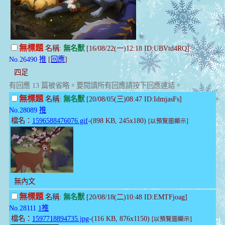
無標題
名稱:
無名獸
[16/08/22(一)12:18 ID:UBVtd4RQ]
No.26490
推
[
回應
]
四足
有回應 13 篇被省略。要閱讀所有回應請按下回應連結。
無標題
名稱:
無名獸
[20/08/05(三)08:47 ID:IdmjasFs]
No.28089
推
檔名：
1596588476076.gif
-(898 KB, 245x180)
[以預覽圖顯示]
無內文
無標題
名稱:
無名獸
[20/08/18(二)10:48 ID:EMTFjoag]
No.28111
1推
檔名：
1597718894735.jpg
-(116 KB, 876x1150)
[以預覽圖顯示]