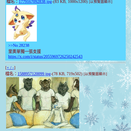
檔名：
1779167092838.jpg
-(83 KB, 1000x1200)
[以預覽圖顯示]
>>No.28238
里奧單獨一張支援
https://x.com/i/status/2055969726250242543
[
+ / -
]
檔名：
1588957120099.jpg
-(78 KB, 719x502)
[以預覽圖顯示]