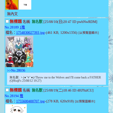
無內文
無標題
名稱:
無名獸
[25/08/10(日)20:47 ID:pwbNwRDM]
No.28189
1推
檔名：
1754830027393.jpg
-(461 KB, 1200x1356)
[以預覽圖顯示]
>>No.28036
無名獸: ヽ(●´∀`●)ﾉThrow me to the Wolves and I'll come back a FATHER
(Q9IxijFs 25/08/12 19:27)
無標題
名稱:
無名獸
[25/08/19(二)18:46 ID:4HJYulCU]
No.28194
推
檔名：
1755600400707.jpg
-(278 KB, 620x918)
[以預覽圖顯示]