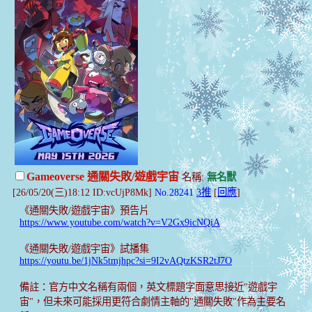
Gameoverse 通關失敗/遊戲宇宙
名稱:
無名獸
[26/05/20(三)18:12 ID:vcUjP8Mk]
No.28241
3推
[
回應
]
《通關失敗/遊戲宇宙》預告片
https://www.youtube.com/watch?v=V2Gx9icNQiA
《通關失敗/遊戲宇宙》試播集
https://youtu.be/1jNk5tmjhpc?si=9I2vAQtzKSR2tJ7O
備註：官方中文名稱有兩個，英文標題字面意思接近"遊戲宇
宙"，但未來可能採用更符合劇情主軸的"通關失敗"作為主要名