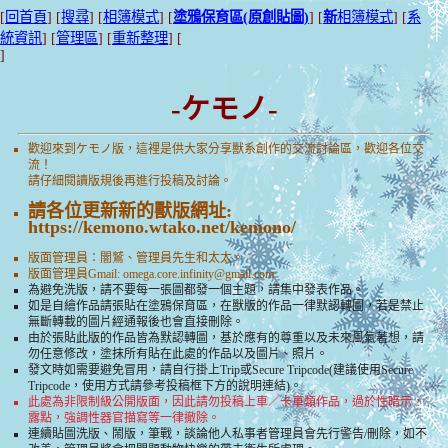
[
回首頁
] [
搜尋
] [
相簿模式
] [
塗鴉保育區(原創貼圖)
] [
新
相簿模式
] [
系
統資訊
] [
管理區
] [
重新整理
] [
]
-ケモノ-
歡迎來到ケモノ版，這裡是供大家分享獸系創作的交流討論區，歡迎各位交
流！
請仔細閱讀版規後再進行投稿及討論。
請各位更新新的獸版網址:
https://kemono.wtako.net/kemono/
版面管理員：闇鷲、管理員先生和太太。
版面管理員Gmail:
omega.core.infinity@gmail.com
為避免洗版，請不要每一張圖都發一個主題，請集中發表作品。
如是自繪作品請張貼在塗鴉保育區，在獸版的作品一律默認轉圖，若是禁止
無斷轉載的圖片經通報後也會直接刪除。
由於張貼此版的作品皆為默認轉圖，基於應有的尊重以及未來風氣著想，請
勿任意修改，塗抹所有貼在此處的作品以及圖片、照片。
發文時如需要避免冒用，請自行掛上Trip或Secure Tripcode(建議使用Secure
Tripcode，使用方式請參考投稿框下方的說明連結)。
此處為非限制級公開版面，因此請勿投稿上車／卡車類作品，過於性暗示，
露點，強調性器官描寫等一律撤除。
連續貼圖洗版、鬧版，筆戰，談論他人私事者管理員會先行警告/刪除，如不