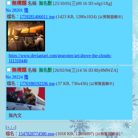
無標題
名稱:
無名獸
[25/10/01(三)09:16 ID:wlg1/iXg]
No.28201
推
檔名：
1759281406011.jpg
-(1423 KB, 1280x1024)
[以預覽圖顯示]
https://www.deviantart.com/gearotter/art/above-the-clouds-
111310440
無標題
名稱:
無名獸
[26/02/04(三)14:56 ID:RIy8MWZA]
No.28224
推
檔名：
1770188192336.jpg
-(37 KB, 736x436)
[以預覽圖顯示]
無內文
[
+ / -
]
檔名：
1547828774580.png
-(1018 KB, 1280x897)
[以預覽圖顯示]