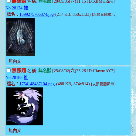
無標題
名稱:
無名獸
[20/09/05(六)11:15 ID:XtfMwRnw]
No.28124
推
檔名：
1599275706874.jpg
-(217 KB, 850x1133)
[以預覽圖顯示]
無內文
無標題
名稱:
無名獸
[25/08/02(六)23:28 ID:fRawmAY2]
No.28188
推
檔名：
1754148487104.png
-(488 KB, 874x914)
[以預覽圖顯示]
無內文