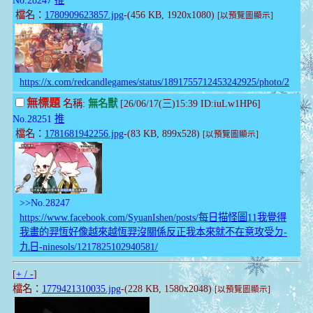
檔名：
1780909623857.jpg
-(456 KB, 1920x1080)
[以預覽圖顯示]
https://x.com/redcandlegames/status/1891755712453242925/photo/2
無標題
名稱:
無名獸
[26/06/17(三)15:39 ID:iuLw1HP6]
No.28251
推
檔名：
1781681942256.jpg
-(83 KB, 899x528)
[以預覽圖顯示]
>>No.28247
https://www.facebook.com/SyuanIshen/posts/每日描怪圖11我覺得
我畫的羿恆好像越來越恆羿沒關係反正我本來就不在意攻受ㄉ-
九日-ninesols/1217825102940581/
[
+ / -
]
檔名：
1779421310035.jpg
-(228 KB, 1580x2048)
[以預覽圖顯示]