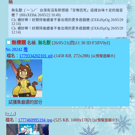
稱
無名獸: (´ー`)ノ゛台灣有沒有郎想過「甘嘸否死」這樣台味十足的諧音
梗？ (8HxXEIhk 26/05/22 10:49)
Ch: 襪好棒！好期待後續會不會出現的更多遊戲梗 (EXKdSpOg 26/05/29
12:14)
Ch: 襪好棒！好期待後續會不會出現的更多遊戲梗 (EXKdSpOg 26/05/29
12:14)
無標題
名稱:
無名獸
[26/05/21(四)11:30 ID:F3JIV0yI]
No.28242
推
檔名：
1779334202101.gif
-(1458 KB, 272x288)
[以預覽圖顯示]
試播集最讚的部分
[
+ / -
]
檔名：
1777460995194.jpg
-(525 KB, 1000x1782)
[以預覽圖顯示]