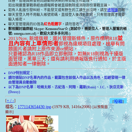
改善，管理員將會把問題動物快樂的帶去衛生所處理。
如出現嚴重筆戰串經由通報將會被直接刪除或消除部份筆戰言論。
如有人亂版引發糾紛、不能發文或有野生的工讀生出沒時，請至
通報版
回報
聊天室登入時不用輸入帳號密碼，直接登入後改名即可，只有管理員才需要
輸入帳密。
聊天室管理員的ID皆為
紅色粗體字
，請勿冒名。
獸相關討論群組 Skype: KemonoStar☆ (測試中，需要拉人，管理人闇鷲的帳
號: omega.core.cd)，歡迎大家多多利用:)
並
2013/Nov. 新增版規：圖片管理新條件，原作標明R18
且內容有上車情形者
即視為違規項目處理，檢舉有問
題圖片者請附上原作來源or網站，
只要確認為R18作品即立即刪除，如無R18則視為干擾版
面管理，黑單三天；還有請利用通報版進行通知，於主版
面通知者一律刪除。
DNP特別規定：
請勿張貼DNP名單內的作品，範圍包含該個人作品以及角色，如經發現一律
由管理員自動刪除
以下為DNP名單：哈姆太郎、古紀洛、阿翔、羅斯(Ross)、J.C.、狄亞克斯
(Deoxy)
[
+ / -
]
[
投稿
]
檔名：
1771143654430.jpg
-(1979 KB, 1416x2006)
[以預覽圖
顯示]